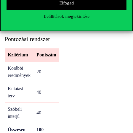
Elfogad
📄 Dokumentumalapú előzetes szűrés
Beállítások megtekintése
💬
Szóbeli interjú:
2025 április közepe (tudás, motiváció és
angol nyelvi készségek értékelése)
Pontozási rendszer
Kritérium
Pontszám
Korábbi
20
eredmények
Kutatási
40
terv
Szóbeli
40
interjú
Összesen
100