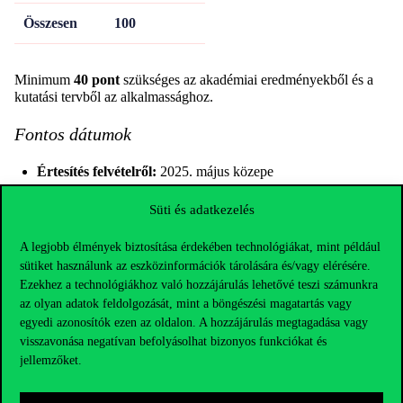
Összesen
100
Minimum
40 pont
szükséges az akadémiai eredményekből és a
kutatási tervből az alkalmassághoz.
Fontos dátumok
Értesítés felvételről:
2025. május közepe
Elfogadási határidő:
2025. május vége
Süti és adatkezelés
Felvételi döntések:
2025. június vége
A legjobb élmények biztosítása érdekében technológiákat, mint például
sütiket használunk az eszközinformációk tárolására és/vagy elérésére.
Ezekhez a technológiákhoz való hozzájárulás lehetővé teszi számunkra
Szociológia és
az olyan adatok feldolgozását, mint a böngészési magatartás vagy
egyedi azonosítók ezen az oldalon. A hozzájárulás megtagadása vagy
Kommunikációtudományi Doktori
visszavonása negatívan befolyásolhat bizonyos funkciókat és
Iskola
jellemzőket.
Felvételi folyamat