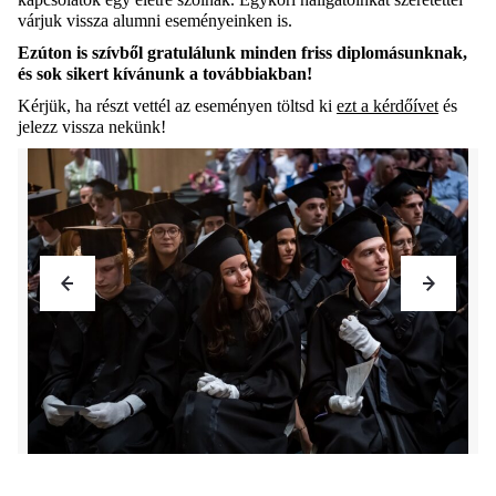
várjuk vissza alumni eseményeinken is.
Ezúton is szívből gratulálunk minden friss diplomásunknak,
és sok sikert kívánunk a továbbiakban!
Kérjük, ha részt vettél az eseményen töltsd ki
ezt a kérdőívet
és
jelezz vissza nekünk!