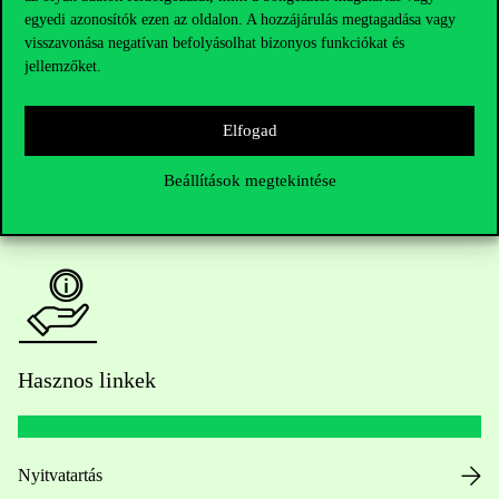
egyedi azonosítók ezen az oldalon. A hozzájárulás megtagadása vagy
Kérdésed van a felvételivel kapcsolatban?
visszavonása negatívan befolyásolhat bizonyos funkciókat és
jellemzőket.
Oktatói elérhetőségek
Elfogad
HUB jelenlegi hallgatóinknak
Beállítások megtekintése
Sajtó:
press@uni-corvinus.hu
Hasznos linkek
Nyitvatartás