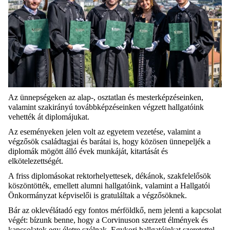
Az ünnepségeken az alap-, osztatlan és mesterképzéseinken,
valamint szakirányú továbbképzéseinken végzett hallgatóink
vehették át diplomájukat.
Az eseményeken jelen volt az egyetem vezetése, valamint a
végzősök családtagjai és barátai is, hogy közösen ünnepeljék a
diplomák mögött álló évek munkáját, kitartását és
elkötelezettségét.
A friss diplomásokat rektorhelyettesek, dékánok, szakfelelősök
köszöntötték, emellett alumni hallgatóink, valamint a Hallgatói
Önkormányzat képviselői is gratuláltak a végzősöknek.
Bár az oklevélátadó egy fontos mérföldkő, nem jelenti a kapcsolat
végét: bízunk benne, hogy a Corvinuson szerzett élmények és
kapcsolatok egy életre szólnak. Egykori hallgatóinkat szeretettel