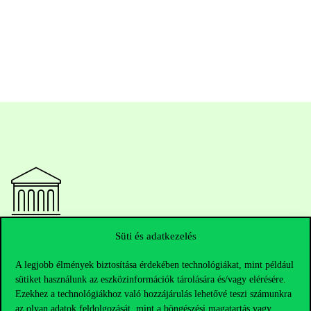
Süti és adatkezelés
Elérhetőségek
A legjobb élmények biztosítása érdekében technológiákat, mint például
sütiket használunk az eszközinformációk tárolására és/vagy elérésére.
Ezekhez a technológiákhoz való hozzájárulás lehetővé teszi számunkra
Telefonszám:
+36 1 482 5000
az olyan adatok feldolgozását, mint a böngészési magatartás vagy