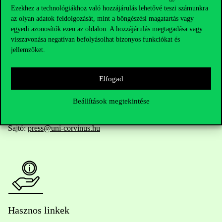
Ezekhez a technológiákhoz való hozzájárulás lehetővé teszi számunkra
az olyan adatok feldolgozását, mint a böngészési magatartás vagy
egyedi azonosítók ezen az oldalon. A hozzájárulás megtagadása vagy
Telefonszám:
+36 1 482 5000
visszavonása negatívan befolyásolhat bizonyos funkciókat és
jellemzőket.
Kérdésed van a felvételivel kapcsolatban?
Elfogad
Oktatói elérhetőségek
Beállítások megtekintése
HUB jelenlegi hallgatóinknak
Sajtó:
press@uni-corvinus.hu
Hasznos linkek