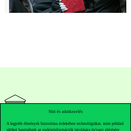
Süti és adatkezelés
Elérhetőségek
A legjobb élmények biztosítása érdekében technológiákat, mint például
sütiket használunk az eszközinformációk tárolására és/vagy elérésére.