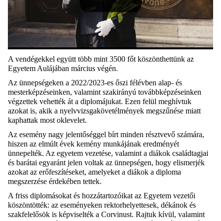
A vendégekkel együtt több mint 3500 főt köszönthettünk az
Egyetem Aulájában március végén.
Az ünnepségeken a 2022/2023-es őszi félévben alap- és
mesterképzéseinken, valamint szakirányú továbbképzéseinken
végzettek vehették át
a
diplomájukat. Ezen felül meghívtuk
azokat is, akik a nyelvvizsgakövetélmények megszűnése miatt
kaphattak most oklevelet.
Az esemény nagy jelentőséggel bírt minden résztvevő számára,
hiszen az elmúlt évek kemény munkájának eredményét
ünnepelték. Az egyetem vezetése, valamint a diákok családtagjai
és barátai egyaránt jelen voltak az ünnepségen, hogy elismerjék
azokat az erőfeszítéseket, amelyeket a diákok a diploma
megszerzése érdekében tettek.
A friss diplomásokat és hozzátartozóikat az Egyetem vezetői
köszöntötték: az eseményeken rektorhelyettesek, dékánok és
szakfelelősök is képviselték a Corvinust. Rajtuk kívül, valamint