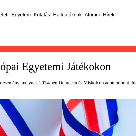
ételi
Egyetem
Kutatás
Hallgatóknak
Alumni
Hírek
rópai Egyetemi Játékokon
sportesemény, melynek 2024-ben Debrecen és Miskolcon adott otthont. I