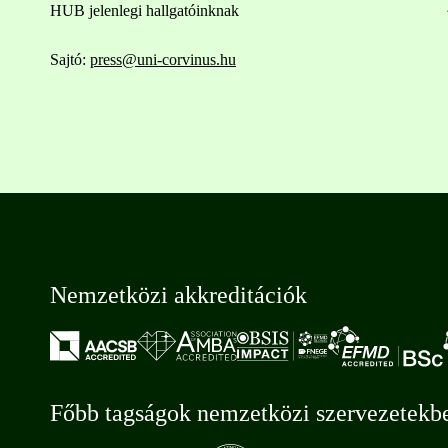
HUB jelenlegi hallgatóinknak
Sajtó:
press@uni-corvinus.hu
Nemzetközi akkreditációk
Főbb tagságok nemzetközi szervezetekb