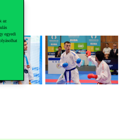
k az
ulás
gy egyedi
olyásolhat