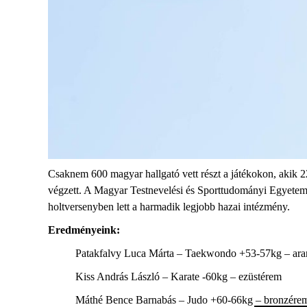
Csaknem 600 magyar hallgató vett részt a játékokon, akik 22
végzett. A Magyar Testnevelési és Sporttudományi Egyet
holtversenyben lett a harmadik legjobb hazai intézmény.
Eredményeink:
Patakfalvy Luca Márta – Taekwondo +53-57kg – ar
Kiss András László – Karate -60kg – ezüstérem
Máthé Bence Barnabás – Judo +60-66kg – bronzére