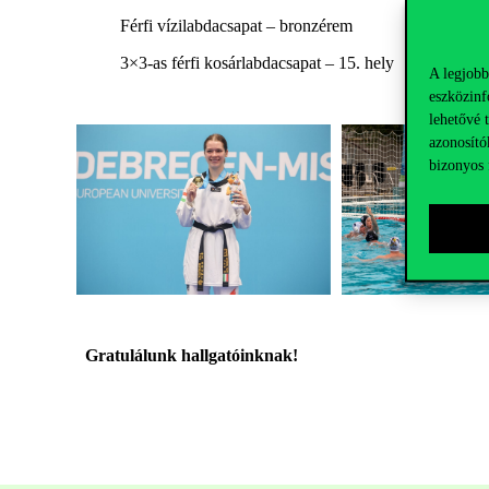
Férfi vízilabdacsapat – bronzérem
3×3-as férfi kosárlabdacsapat – 15. hely
A legjobb
eszközinf
lehetővé 
azonosító
bizonyos 
Gratulálunk hallgatóinknak!