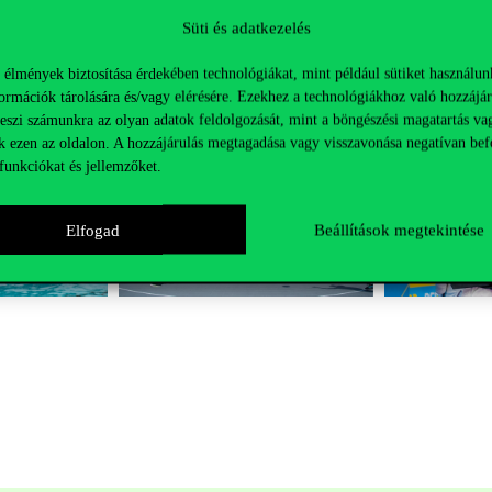
Süti és adatkezelés
 élmények biztosítása érdekében technológiákat, mint például sütiket használun
ormációk tárolására és/vagy elérésére. Ezekhez a technológiákhoz való hozzájár
teszi számunkra az olyan adatok feldolgozását, mint a böngészési magatartás va
k ezen az oldalon. A hozzájárulás megtagadása vagy visszavonása negatívan bef
funkciókat és jellemzőket.
Elfogad
Beállítások megtekintése