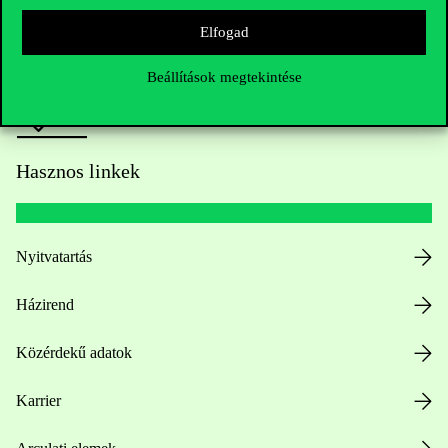
Sajtó:
press@uni-corvinus.hu
Elfogad
Beállítások megtekintése
Hasznos linkek
Nyitvatartás
Házirend
Közérdekű adatok
Karrier