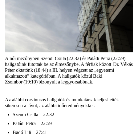
A női mezőnyben Szendi Csilla (22:32) és Paládi Petra (22:59)
hallgatóink futottak be az élmezőnybe. A férfiak között Dr. Vékás
Péter oktatónk (18:44) a
III
. helyen végzett az „egyetemi
alkalmazott” kategóriában.
A hallgatók közül Baki
Zsombor (19:10) bizonyult a leggyorsabbnak.
Az alábbi corvinusos hallgatók és munkatársak teljesítették
sikeresen a távot, az alábbi időeredményekkel:
Szendi Csilla – 22:32
Paládi Petra –
22:59
Badó Lili – 27:41