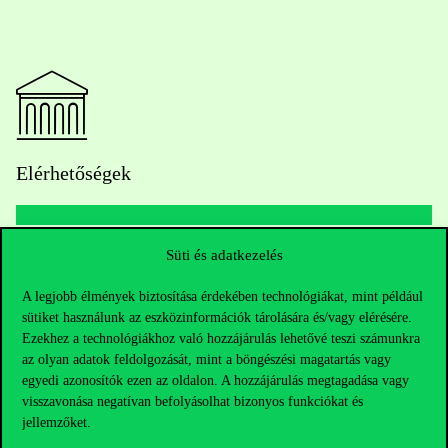
Elérhetőségek
Süti és adatkezelés
Telefonszám:
+36 1 482 5000
A legjobb élmények biztosítása érdekében technológiákat, mint például
Kérdésed van a felvételivel kapcsolatban?
sütiket használunk az eszközinformációk tárolására és/vagy elérésére.
Ezekhez a technológiákhoz való hozzájárulás lehetővé teszi számunkra
Oktatói elérhetőségek
az olyan adatok feldolgozását, mint a böngészési magatartás vagy
egyedi azonosítók ezen az oldalon. A hozzájárulás megtagadása vagy
visszavonása negatívan befolyásolhat bizonyos funkciókat és
HUB jelenlegi hallgatóinknak
jellemzőket.