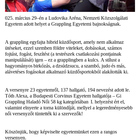
025. március 29–én a Ludovika Aréna, Nemzeti Közszolgálati
Egyetem adott helyet a Grappling Egyetemi bajnokságnak.
A
grappling
egyfajta hibrid küzdősport, amely nem alkalmaz
ütéseket, ezzel szemben földre viteleket, dobásokat, számos
fojtást, fogást, feszítést (a testrészek csatlakozási pontjainak
manipulálását) igen – ez a grapplingben a kulcs.
A stílust a
hagyományos birkózás, a dzsúdzsucu, a szambó, judo és más,
alávetéses fogásokat alkalmazó küzdősportokból alakították ki.
A versenyre 23 egyetemről, 137 hallgató, 194 nevezést adott le.
Tóth Alexa
, a Budapesti Corvinus Egyetem hallgatója
– Gi
Grappling Haladó Női 58 kg kategóriában
I. helyezést
ért el,
valamint elnyerte a torna
különdíját
, mellyel a legeredményesebb
női versenyzőt tüntették ki a szervezők!
Köszönjük, hogy képviselte
e
gyetemünket ezen a rangos
versenyen.