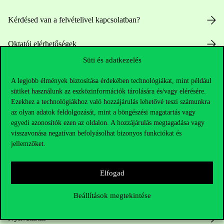
Kérdésed van a felvételivel kapcsolatban?
Oktatói elérhetőségek
Süti és adatkezelés
HUB jelenlegi hallgatóinknak
A legjobb élmények biztosítása érdekében technológiákat, mint például
sütiket használunk az eszközinformációk tárolására és/vagy elérésére.
Sajtó:
press@uni-corvinus.hu
Ezekhez a technológiákhoz való hozzájárulás lehetővé teszi számunkra
az olyan adatok feldolgozását, mint a böngészési magatartás vagy
egyedi azonosítók ezen az oldalon. A hozzájárulás megtagadása vagy
visszavonása negatívan befolyásolhat bizonyos funkciókat és
jellemzőket.
Elfogad
Hasznos linkek
Beállítások megtekintése
Nyitvatartás