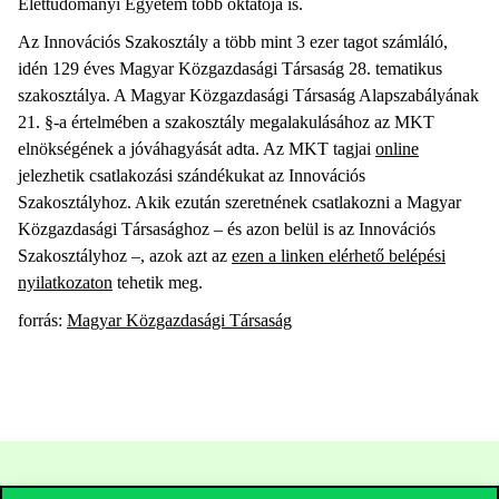
Élettudományi Egyetem több oktatója is.
Az Innovációs Szakosztály a több mint 3 ezer tagot számláló,
idén 129 éves Magyar Közgazdasági Társaság 28. tematikus
szakosztálya. A Magyar Közgazdasági Társaság Alapszabályának
21. §-a értelmében a szakosztály megalakulásához az MKT
elnökségének a jóváhagyását adta. Az MKT tagjai
online
jelezhetik csatlakozási szándékukat az Innovációs
Szakosztályhoz. Akik ezután szeretnének csatlakozni a Magyar
Közgazdasági Társasághoz – és azon belül is az Innovációs
Szakosztályhoz –, azok azt az
ezen a linken elérhető belépési
nyilatkozaton
tehetik meg.
forrás:
Magyar Közgazdasági Társaság