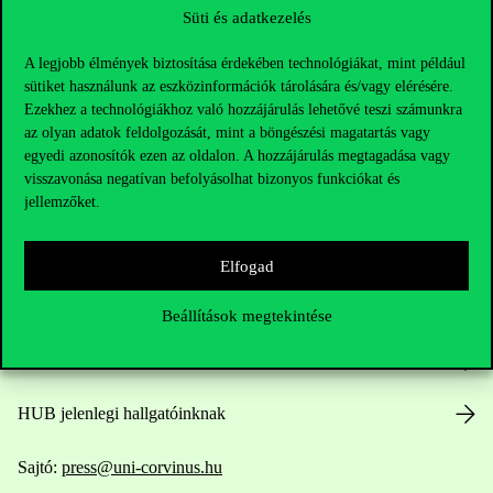
Süti és adatkezelés
A legjobb élmények biztosítása érdekében technológiákat, mint például
sütiket használunk az eszközinformációk tárolására és/vagy elérésére.
Ezekhez a technológiákhoz való hozzájárulás lehetővé teszi számunkra
az olyan adatok feldolgozását, mint a böngészési magatartás vagy
Elérhetőségek
egyedi azonosítók ezen az oldalon. A hozzájárulás megtagadása vagy
visszavonása negatívan befolyásolhat bizonyos funkciókat és
jellemzőket.
Telefonszám:
+36 1 482 5000
Elfogad
Kérdésed van a felvételivel kapcsolatban?
Beállítások megtekintése
Oktatói elérhetőségek
HUB jelenlegi hallgatóinknak
Sajtó:
press@uni-corvinus.hu