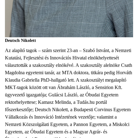
Deutsch Nikolett
Az alapító tagok – szám szerint 23-an – Szabó Istvánt, a Nemzeti
Kutatási, Fejlesztési és Innovációs Hivatal elnökhelyettesét
választották a szakosztály elnökévé. A szakosztály alelnöke Csath
Magdolna egyetemi tanár, az MTA doktora, titkára pedig Horváth
Klaudia Gabriella PhD-hallgató lett. A szakosztályt megalapító
MKT-tagok között ott van Ábrahám László, a Sensirion Kft.
ügyvezető igazgatója; Gulácsi László, az Óbudai Egyetem
rektorhelyettese; Kamasz Melinda, a Tudás.hu portál
főszerkesztője; Deutsch Nikolett, a Budapesti Corvinus Egyetem
Vállalkozás és Innováció Intézetének vezetője; valamint a
Nemzeti Közszolgálati Egyetem, a Pannon Egyetem, a Miskolci
Egyetem, az Óbudai Egyetem és a Magyar Agrár- és