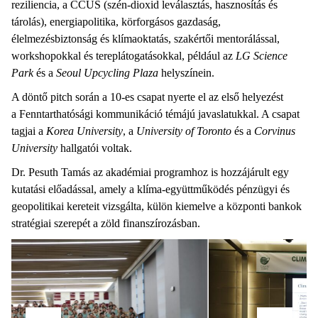
reziliencia, a CCUS (szén-dioxid leválasztás, hasznosítás és
tárolás), energiapolitika, körforgásos gazdaság,
élelmezésbiztonság és klímaoktatás, szakértői mentorálással,
workshopokkal és tereplátogatásokkal, például az
LG Science
Park
és a
Seoul Upcycling Plaza
helyszínein.
A döntő pitch során a 10-es csapat nyerte el az első helyezést
a Fenntarthatósági kommunikáció témájú javaslatukkal. A csapat
tagjai a
Korea University
, a
University of Toronto
és a
Corvinus
University
hallgatói voltak.
Dr. Pesuth Tamás az akadémiai programhoz is hozzájárult egy
kutatási előadással, amely a klíma-együttműködés pénzügyi és
geopolitikai kereteit vizsgálta, külön kiemelve a központi bankok
stratégiai szerepét a zöld finanszírozásban.