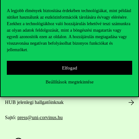
A legjobb élmények biztosítása érdekében technológiákat, mint például
sütiket használunk az eszközinformációk tárolására és/vagy elérésére.
Ezekhez a technológiákhoz való hozzájárulás lehetővé teszi számunkra
Elérhetőségek
az olyan adatok feldolgozását, mint a böngészési magatartás vagy
egyedi azonosítók ezen az oldalon. A hozzájárulás megtagadása vagy
visszavonása negatívan befolyásolhat bizonyos funkciókat és
jellemzőket.
Telefonszám:
+36 1 482 5000
Elfogad
Kérdésed van a felvételivel kapcsolatban?
Beállítások megtekintése
Oktatói elérhetőségek
HUB jelenlegi hallgatóinknak
Sajtó:
press@uni-corvinus.hu