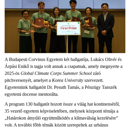
A Budapesti Corvinus Egyetem két hallgatója, Lukács Olivér és
Árpási Enikő is tagja volt annak a csapatnak, amely megnyerte a
2025-ös
Global Climate Corps Summer School
záró
pitchversenyét, amelyet a
Korea University
szervezett.
Egyetemünk hallgatóit Dr. Pesuth Tamás, a Pénzügy Tanszék
egyetemi docense mentorálta.
A program 130 hallgatót hozott össze a világ hat kontinenséről,
35 vezető egyetem képviseletében, melynek központi témája a
„Határokon átnyúló együttműködés a klímaválság kezelésére”
volt. A további főbb témák között szerepeltek az urbánus