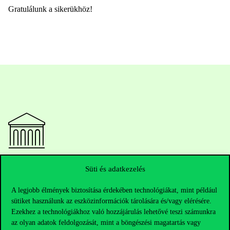
Gratulálunk a sikerükhöz!
Elérhetőségek
Süti és adatkezelés
A legjobb élmények biztosítása érdekében technológiákat, mint például
sütiket használunk az eszközinformációk tárolására és/vagy elérésére.
Telefonszám:
+36 1 482 5000
Ezekhez a technológiákhoz való hozzájárulás lehetővé teszi számunkra
az olyan adatok feldolgozását, mint a böngészési magatartás vagy