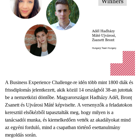
A Business Experience Challenge-re idén több mint 1800 diák és
frissdiplomás jelentkezett, akik közül 14 országból 38-an jutottak
be a nemzetközi döntőbe. Magyarországot Hadházy Adél, Bronț
Zsanett és Ujvárosi Máté képviselte. A versenyzők a feladatokon
keresztül elsőkézből tapasztalták meg, hogy milyen is a
tanácsadói munka, és kiemelkedően vették az akadályokat mind
az egyéni forduló, mind a csapatban történő esettanulmány
megoldás során.