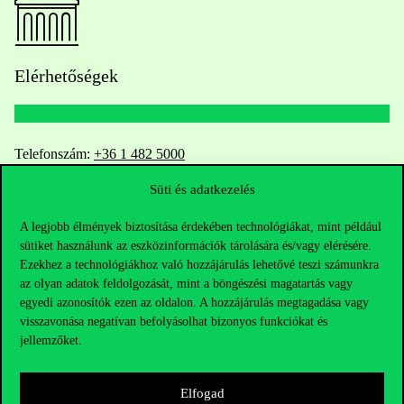
Elérhetőségek
Telefonszám:
+36 1 482 5000
Süti és adatkezelés
Kérdésed van a felvételivel kapcsolatban?
A legjobb élmények biztosítása érdekében technológiákat, mint például
Oktatói elérhetőségek
sütiket használunk az eszközinformációk tárolására és/vagy elérésére.
Ezekhez a technológiákhoz való hozzájárulás lehetővé teszi számunkra
HUB jelenlegi hallgatóinknak
az olyan adatok feldolgozását, mint a böngészési magatartás vagy
egyedi azonosítók ezen az oldalon. A hozzájárulás megtagadása vagy
visszavonása negatívan befolyásolhat bizonyos funkciókat és
Sajtó:
press@uni-corvinus.hu
jellemzőket.
Elfogad