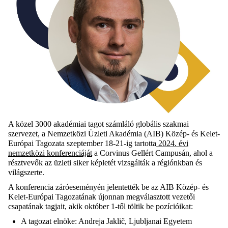
A közel 3000 akadémiai tagot számláló globális szakmai
szervezet, a Nemzetközi Üzleti Akadémia (AIB) Közép- és Kelet-
Európai Tagozata szeptember 18-21-ig tartotta
2024. évi
nemzetközi konferenciáját
a Corvinus Gellért Campusán, ahol a
résztvevők az üzleti siker képletét vizsgálták a régiónkban és
világszerte.
A konferencia záróeseményén jelentették be az AIB Közép- és
Kelet-Európai Tagozatának újonnan megválasztott vezetői
csapatának tagjait, akik október 1-től töltik be pozícióikat:
A tagozat elnöke: Andreja Jaklič, Ljubljanai Egyetem