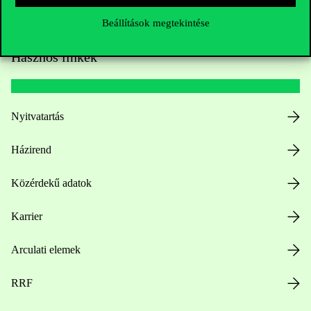
Beállítások megtekintése
Hasznos linkek
Nyitvatartás
Házirend
Közérdekű adatok
Karrier
Arculati elemek
RRF