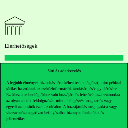
Elérhetőségek
Telefonszám:
+36 1 482 5000
Süti és adatkezelés
A legjobb élmények biztosítása érdekében technológiákat, mint például
Kérdésed van a felvételivel kapcsolatban?
sütiket használunk az eszközinformációk tárolására és/vagy elérésére.
Ezekhez a technológiákhoz való hozzájárulás lehetővé teszi számunkra
Oktatói elérhetőségek
az olyan adatok feldolgozását, mint a böngészési magatartás vagy
egyedi azonosítók ezen az oldalon. A hozzájárulás megtagadása vagy
HUB jelenlegi hallgatóinknak
visszavonása negatívan befolyásolhat bizonyos funkciókat és
jellemzőket.
Sajtó:
press@uni-corvinus.hu