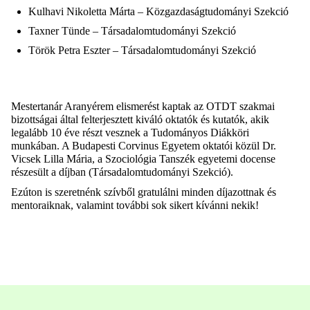
Kulhavi Nikoletta Márta – Közgazdaságtudományi Szekció
Taxner Tünde – Társadalomtudományi Szekció
Török Petra Eszter – Társadalomtudományi Szekció
Mestertanár Aranyérem elismerést kaptak az OTDT szakmai
bizottságai által felterjesztett kiváló oktatók és kutatók, akik
legalább 10 éve részt vesznek a Tudományos Diákköri
munkában. A Budapesti Corvinus Egyetem oktatói közül Dr.
Vicsek Lilla Mária, a Szociológia Tanszék egyetemi docense
részesült a díjban (Társadalomtudományi Szekció).
Ezúton is szeretnénk szívből gratulálni minden díjazottnak és
mentoraiknak, valamint további sok sikert kívánni nekik!