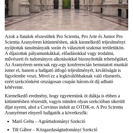
Azok a fiatalok részesültek Pro Scientia, Pro Arte és Junior Pro
Scientia Aranyérem kitüntetésben, akik kiemelkedő teljesítményt
nyújtottak tanulmányaik során és választott szakmai területükön.
A díjazottak pályamunkákkal, előadásokkal vagy irodalmi,
művészeti és tudományos alkotásokkal bizonyították tehetségüket.
Az Aranyérem nemcsak egy-egy konferencián bemutatott munkát
ismer el, hanem a hallgató átfogó teljesítményét, kiválóságát is
figyelembe veszi. Mivel ez a legkiválóbbaknak való elismerés,
ezért szekciónként országosan csupán három-öt díj adható
kétévente.
Kiemelkedő eredmény, hogy egyetemünk öt diákja is ebben a
kitüntetésben részesült, vagyis minden olyan szekcióban sikerült
díjat nyerni, ahol a Corvinus indult az OTDK-n. A Pro Scientia
Aranyérmet elnyerő hallgatók a következők:
Maró Gréta – Agrártudományi Szekció
Till Gábor – Közgazdaságtudományi Szekció