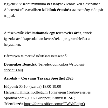
legyenek, viszont minimum
két lány
nak lennie kell a csapatban.
A beosztásról
e-mailben küldünk értesítést
az esemény előtt pár
nappal.
A résztvevők
kiváltathatnak egy testnevelés órát
, ennek
igazolásával kapcsolatban keressétek a programfelelőst a
helyszínen.
Bármilyen felmerülő kérdéssel keresendő:
Domonkos Benedek
(
benedek.domonkos@stud.uni-
corvinus.hu
)
Aerobik – Corvinus Tavaszi Sporthét 2023
Időpont:
05.10. (szerda) 18:00-19:00
Helyszín:
Kinizsi Kollégium Tornaterem (Testnevelési és
Sportközpont) (1092 Budapest, Kinizsi u. 2-6.)
Jelentkezés:
https://forms.office.com/e/CWAhEeijnQ