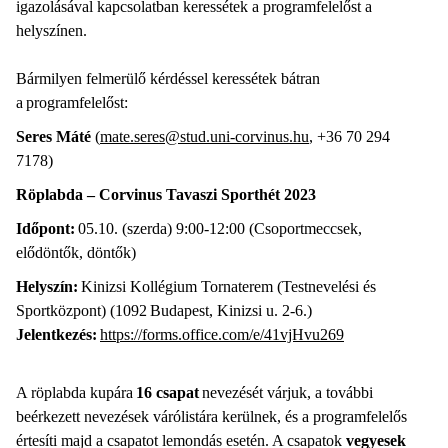
igazolásával kapcsolatban keressétek a programfelelőst a
helyszínen.
Bármilyen felmerülő kérdéssel keressétek bátran
a programfelelőst:
Seres Máté
(
mate.seres@stud.uni-corvinus.hu
, +36 70 294
7178)
Röplabda – Corvinus Tavaszi Sporthét 2023
Időpont:
05.10. (szerda) 9:00-12:00 (Csoportmeccsek,
elődöntők, döntők)
Helyszín:
Kinizsi Kollégium Tornaterem (Testnevelési és
Sportközpont) (1092 Budapest, Kinizsi u. 2-6.)
Jelentkezés:
https://forms.office.com/e/41vjHvu269
A röplabda kupára
16 csapat
nevezését várjuk, a további
beérkezett nevezések várólistára kerülnek, és a programfelelős
értesíti majd a csapatot lemondás esetén. A csapatok
vegyesek