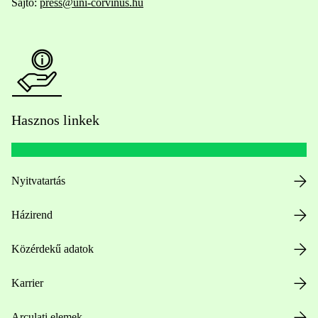
Sajtó:
press@uni-corvinus.hu
Hasznos linkek
Nyitvatartás
Házirend
Közérdekű adatok
Karrier
Arculati elemek