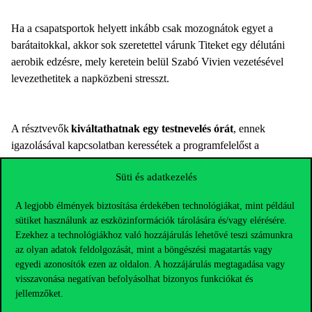
Ha a csapatsportok helyett inkább csak mozognátok egyet a
barátaitokkal, akkor sok szeretettel várunk Titeket egy délutáni
aerobik edzésre, mely keretein belül Szabó Vivien vezetésével
levezethetitek a napközbeni stresszt.
A résztvevők
kiváltathatnak egy testnevelés órát
, ennek
igazolásával kapcsolatban keressétek a programfelelőst a
helyszínen.
Süti és adatkezelés
Bármilyen felmerülő kérdéssel keresendő:
A legjobb élmények biztosítása érdekében technológiákat, mint például
Párkányi Áron
(
aron.parkanyi2@stud.uni-corvinus.hu
)
sütiket használunk az eszközinformációk tárolására és/vagy elérésére.
Ezekhez a technológiákhoz való hozzájárulás lehetővé teszi számunkra
az olyan adatok feldolgozását, mint a böngészési magatartás vagy
egyedi azonosítók ezen az oldalon. A hozzájárulás megtagadása vagy
visszavonása negatívan befolyásolhat bizonyos funkciókat és
jellemzőket.