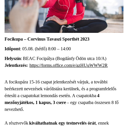
Focikupa – Corvinus Tavaszi Sporthét 2023
Időpont
: 05.08. (hétfő) 8:00 – 14:00
Helyszín
: BEAC Focipálya (Bogdánfy Ödön utca 10/A)
Jelentkezés:
https://forms.office.com/e/azHUuWWW2R
A focikupára 15-16 csapat jelentkezését várjuk, a további
beérkezett nevezések várólistára kerülnek, és a programfelelős
értesíti a csapatokat lemondás esetén. A csapatokba
4
mezőnyjátékos, 1 kapus, 3 csere
– egy csapatba összesen 8 fő
nevezhető.
A résztvevők
kiváltathatnak egy testnevelés órát
, ennek