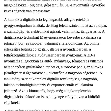
megoldásokkal (big data, gépi tanulás, 3D-s nyomtatás) egyelőre
kevés cégnek van tapasztalata.
A kutatók a digitalizáció legmagasabb átlagos értékét a
gyógyszeriparban találták, de átlag feletti szintet mutat az autóipar,
a számítógép- és elektronikai ágazat, valamint az italgyártás is. A
digitalizáció technikáit Magyarországon kevésbé alkalmazza a
ruházati, bőr- és cipőipar, valamint a fafeldolgozás. Az online
értékesítés leginkább az ital-, illetve a nyomdaiparban, a
felhőszolgáltatások a gyógyszeriparban gyakoriak. A 3D-s
nyomtatás a legjobban az autó-, műanyag-, fémipari és villamos
berendezések gyártásában terjedt el, a robotok pedig az autó- és
járműgyártási ágazatokban, jellemzően a nagyobb cégekben. A
tanulmány szerint komplex digitális tevékenység a nagyobb,
inkább technológiaintenzív és exportorientált vállalatokra
jellemző. Azt is kimutatták, hogy még a legkomplexebb
digitalizációs faktorban is csak gyenge előnyük van a külföldi
cégeknek.