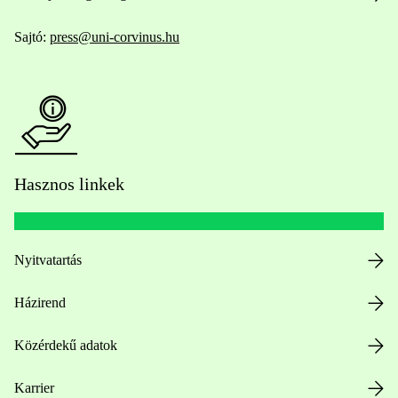
Sajtó:
press@uni-corvinus.hu
Hasznos linkek
Nyitvatartás
Házirend
Közérdekű adatok
Karrier