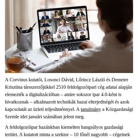
A Corvinus kutatói, Losonci Dávid, Lőrincz László és Demeter
Krisztina társszerzőjükkel 2510 feldolgozóipari cég adatai alapján
elemezték a digitalizációban – amire sokszor ipar 4.0-ként is
hivatkoznak – alkalmazott technikák hazai elterjedtségét és azok
kapcsolatát az üzleti teljesítménnyel. A
tanulmány
a Közgazdasági
Szemle idei januári számában jelent meg.
A feldolgozóipar hazánkban kiemelten hangsúlyos gazdasági
terület. A kutatott minta a szektor – 10 főnél nagyobb – cégeinek