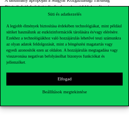
A tanulmány apropóján a Magyar Közgazdasági Társaság
Digitalizáció és üzleti teljesítmény – hazai feldolgozóipari
tapasztalatok
címmel
online szakmai rendezvényt
szervez február
Süti és adatkezelés
9-én, ahol a szerzők bemutatják a kutatás főbb megállapításait,
A legjobb élmények biztosítása érdekében technológiákat, mint például
majd kerekasztal-beszélgetést tartanak további szakértőkkel a
sütiket használunk az eszközinformációk tárolására és/vagy elérésére.
témában.
Ezekhez a technológiákhoz való hozzájárulás lehetővé teszi számunkra
az olyan adatok feldolgozását, mint a böngészési magatartás vagy
egyedi azonosítók ezen az oldalon. A hozzájárulás megtagadása vagy
visszavonása negatívan befolyásolhat bizonyos funkciókat és
jellemzőket.
Elfogad
Beállítások megtekintése