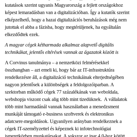
kutatások szerint ugyanis Magyarország a fejlett országokhoz
képest lemaradásban van a digitalizációban. Így a kutatók szerint
elképzelhető, hogy a hazai digitalizációs beruházások még nem
jutottak el abba a fázisba, hogy megtérüljenek, ha egyáltalán
elkezdődtek ezek.
A magyar cégek kétharmada alkalmaz alapvető digitális
technikákat, jelentős eltérések vannak az ágazatok között is
A Corvinus tanulmánya – a nemzetközi felmérésekkel
összhangban – azt emeli ki, hogy bár az IT-infrastruktúra
rendelkezésre áll, a digitalizáció technikáinak elterjedtségében
nagyon jelentősek a különbségek a feldolgozóiparban. A
szektorban működő cégek 77 százalékának van weboldala,
webshopja viszont csak alig több mint tizedüknek. A vállalatok
több mint harmadánál vannak használatban a menedzsment
munkáját támogató e-business szoftverek és elektronikus
adatcsere-megoldások. Ugyanilyen arányban rendelkeznek a
cégek IT-személyzettel és képeznek ki infotechnológiai
ismeretkörben munkatársakat. A sokszor az ipar 4.0-hoz kötött