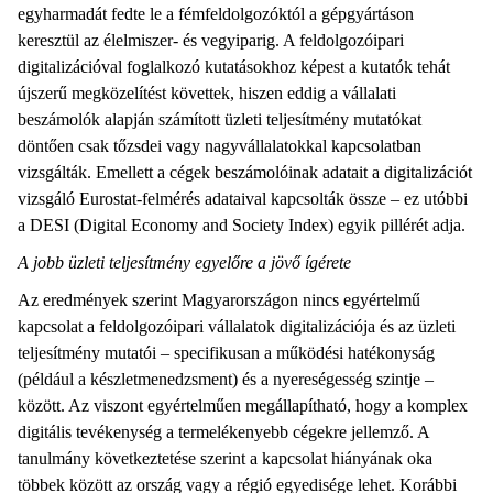
egyharmadát fedte le a fémfeldolgozóktól a gépgyártáson
keresztül az élelmiszer- és vegyiparig. A feldolgozóipari
digitalizációval foglalkozó kutatásokhoz képest a kutatók tehát
újszerű megközelítést követtek, hiszen eddig a vállalati
beszámolók alapján számított üzleti teljesítmény mutatókat
döntően csak tőzsdei vagy nagyvállalatokkal kapcsolatban
vizsgálták. Emellett a cégek beszámolóinak adatait a digitalizációt
vizsgáló Eurostat-felmérés adataival kapcsolták össze – ez utóbbi
a DESI (Digital Economy and Society Index) egyik pillérét adja.
A jobb üzleti teljesítmény egyelőre a jövő ígérete
Az eredmények szerint Magyarországon nincs egyértelmű
kapcsolat a feldolgozóipari vállalatok digitalizációja és az üzleti
teljesítmény mutatói – specifikusan a működési hatékonyság
(például a készletmenedzsment) és a nyereségesség szintje –
között. Az viszont egyértelműen megállapítható, hogy a komplex
digitális tevékenység a termelékenyebb cégekre jellemző. A
tanulmány következtetése szerint a kapcsolat hiányának oka
többek között az ország vagy a régió egyedisége lehet. Korábbi