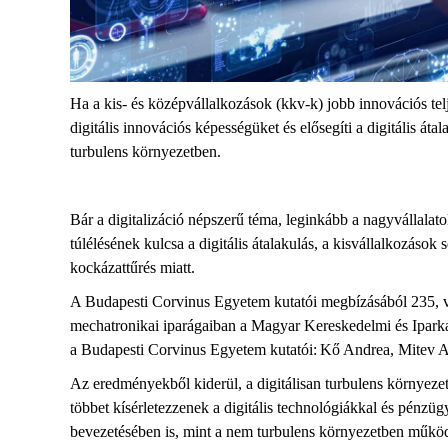
Ha a kis- és középvállalkozások (kkv-k) jobb innovációs telj
digitális innovációs képességüket és elősegíti a digitális á
turbulens környezetben.
Bár a digitalizáció népszerű téma, leginkább a nagyvállalat
túlélésének kulcsa a digitális átalakulás, a kisvállalkozások
kockázattűrés miatt.
A Budapesti Corvinus Egyetem kutatói megbízásából 235, véle
mechatronikai iparágaiban a Magyar Kereskedelmi és Iparka
a Budapesti Corvinus Egyetem kutatói: Kő Andrea, Mitev Ar
Az eredményekből kiderül, a digitálisan turbulens környeze
többet kísérletezzenek a digitális technológiákkal és pénzüg
bevezetésében is, mint a nem turbulens környezetben működő 