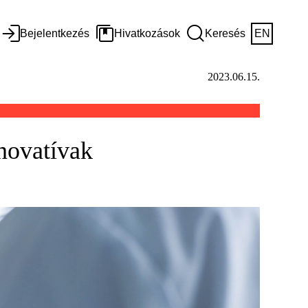
Bejelentkezés
Hivatkozások
Keresés
EN
2023.06.15.
novatívak