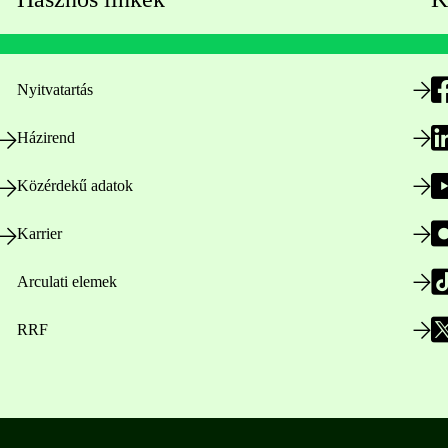
Nyitvatartás
Házirend
Közérdekű adatok
Karrier
Arculati elemek
RRF