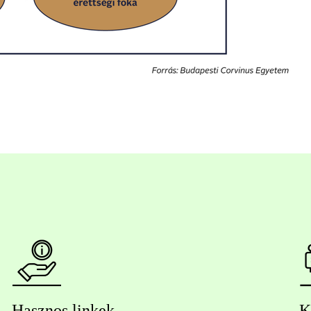
Hasznos linkek
K