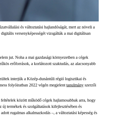
atvállalási és változtatási hajlandóságát, mert az növeli a
digitális versenyképességét vizsgálták a mai digitálisan
igyelem jut. Noha a mai gazdasági környezetben a cégek
 szűkös erőforrások, a korlátozott szaktudás, az alacsonyabb
ltek interjúk a Közép-dunántúli régió logisztikai és
eness folyóiratban 2022 végén megjelent
tanulmány
szerzői
n feltételek között működő cégek hajlamosabbak arra, hogy
z új termékek és szolgáltatások kifejlesztésében és
 adott rugalmas alkalmazkodás –, a változtatási képesség és