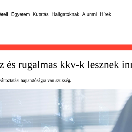
ételi
Egyetem
Kutatás
Hallgatóknak
Alumni
Hírek
z és rugalmas kkv-k lesznek in
áltoztatási hajlandóságra van szükség.