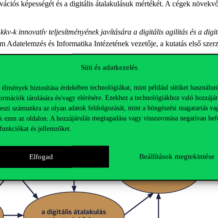
vációs képességét és a digitális átalakulásuk mértékét. A cégek növekvő 
kv-k innovatív teljesítményének javítására a digitális agilitás és a digit
 Adatelemzés és Informatika Intézetének vezetője, a kutatás első szerz
Süti és adatkezelés
 élmények biztosítása érdekében technológiákat, mint például sütiket használun
ormációk tárolására és/vagy elérésére. Ezekhez a technológiákhoz való hozzájár
teszi számunkra az olyan adatok feldolgozását, mint a böngészési magatartás va
k ezen az oldalon. A hozzájárulás megtagadása vagy visszavonása negatívan bef
funkciókat és jellemzőket.
Elfogad
Beállítások megtekintése