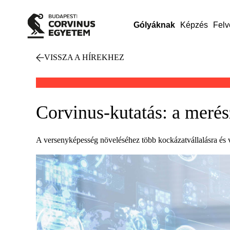
Gólyáknak
Képzés
Felv
VISSZA A HÍREKHEZ
Corvinus-kutatás: a merés
A versenyképesség növeléséhez több kockázatvállalásra és v