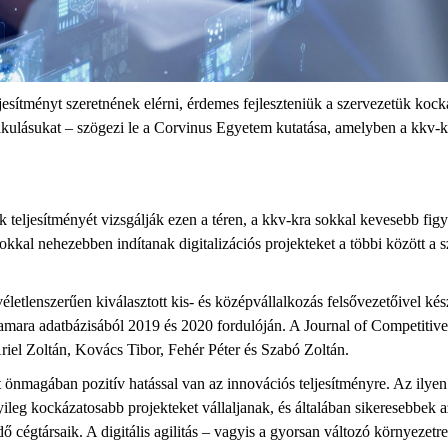
esítményt szeretnének elérni, érdemes fejleszteniük a szervezetük kockáz
talakulásukat – szögezi le a Corvinus Egyetem kutatása, amelyben a kkv-k 
ok teljesítményét vizsgálják ezen a téren, a kkv-kra sokkal kevesebb f
 sokkal nehezebben indítanak digitalizációs projekteket a többi között a
tlenszerűen kiválasztott kis- és középvállalkozás felsővezetőivel készü
mara adatbázisából 2019 és 2020 fordulóján. A Journal of Competitiv
iel Zoltán, Kovács Tibor, Fehér Péter és Szabó Zoltán.
t önmagában pozitív hatással van az innovációs teljesítményre. Az ilye
yileg kockázatosabb projekteket vállaljanak, és általában sikeresebbek a
cégtársaik. A digitális agilitás – vagyis a gyorsan változó környezetre