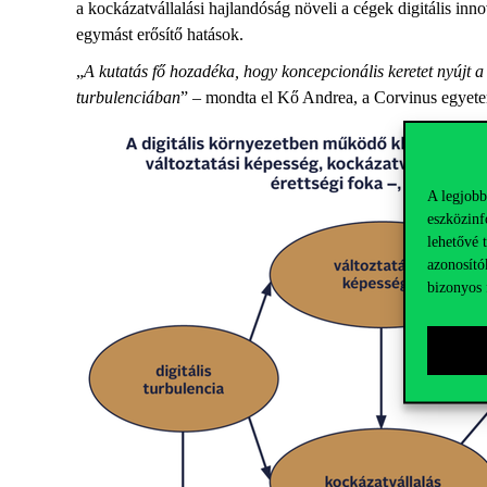
a kockázatvállalási hajlandóság növeli a cégek digitális inno
egymást erősítő hatások.
„
A kutatás fő hozadéka, hogy koncepcionális keretet nyújt a k
turbulenciában
” – mondta el Kő Andrea, a Corvinus egyetem
A legjobb
eszközinf
lehetővé 
azonosító
bizonyos 