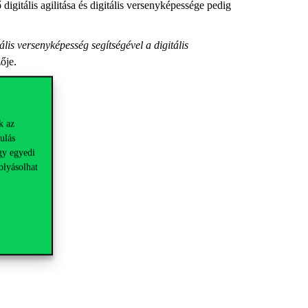
digitális agilitása és digitális versenyképessége pedig
ális versenyképesség segítségével a digitális
ője.
k az
ulás
gy egyedi
olyásolhat