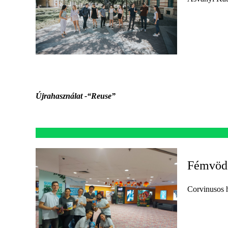
Újrahasználat -“Reuse”
Fémvödö
Corvinusos h