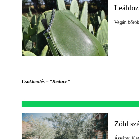
Leáldoz
Vegán bőrök
Csökkentés – “Reduce”
Zöld sz
Ásványi Kat