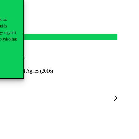
k az
ulás
gy egyedi
olyásolhat
etvédelem
 és Kalóczkai Ágnes (2016)