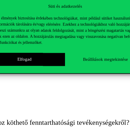
Süti és adatkezelés
 élmények biztosítása érdekében technológiákat, mint például sütiket használun
ormációk tárolására és/vagy elérésére. Ezekhez a technológiákhoz való hozzájár
teszi számunkra az olyan adatok feldolgozását, mint a böngészési magatartás va
k ezen az oldalon. A hozzájárulás megtagadása vagy visszavonása negatívan bef
funkciókat és jellemzőket.
ja meg, mi a fontos? – Részvétel és termész
Elfogad
Beállítások megtekintése
a, Kiss Gabriella, Kovács Eszter, Margóczi, Katalin, Fabók Veronika
z köthető fenntarthatósági tevékenységekről?