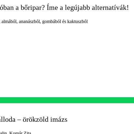
óban a bőripar? Íme a legújabb alternatívák!
 almából, ananászból, gombából és kaktuszból
álloda – örökzöld imázs
alin, Komár Zita