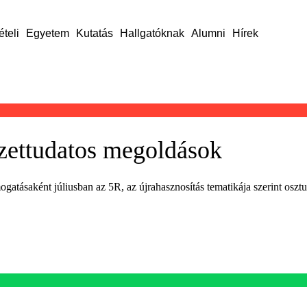
ételi
Egyetem
Kutatás
Hallgatóknak
Alumni
Hírek
zettudatos megoldások
ásaként júliusban az 5R, az újrahasznosítás tematikája szerint osztu