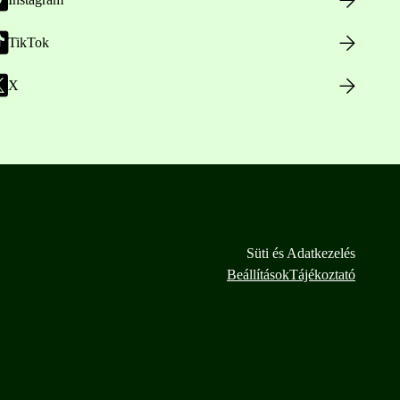
TikTok
X
Süti és Adatkezelés
Beállítások
Tájékoztató