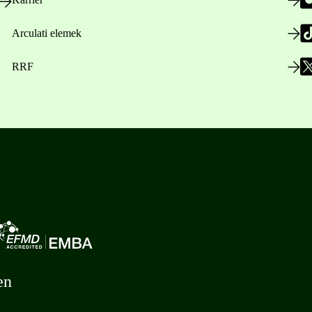
Arculati elemek
RRF
en