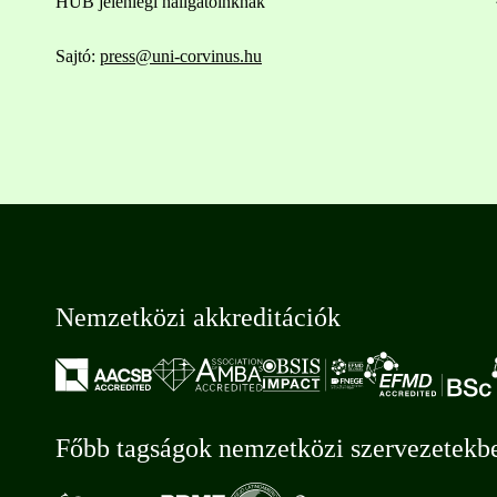
HUB jelenlegi hallgatóinknak
Sajtó:
press@uni-corvinus.hu
Nemzetközi akkreditációk
Főbb tagságok nemzetközi szervezetekb