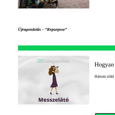
Újragondolás – “Repurpose”
Hogyan i
Három zöld s