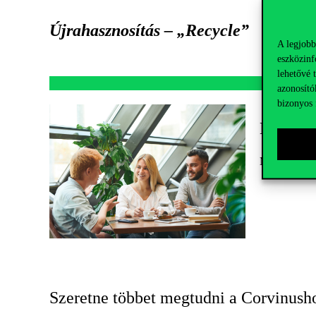
Újrahasznosítás – „Recycle”
A legjobb
eszközinf
lehetővé 
azonosító
bizonyos 
Ki mond
Mihók Barbar
Szeretne többet megtudni a Corvinusho