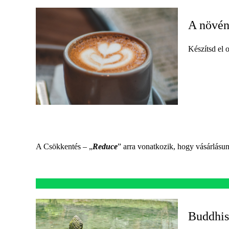
A növény
Készítsd el 
A Csökkentés – „
Reduce
” arra vonatkozik, hogy vásárlás
Buddhis