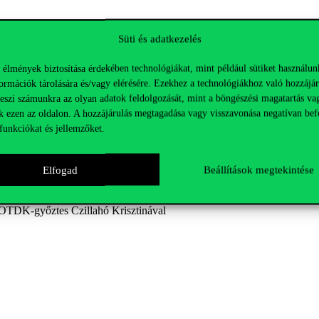
Süti és adatkezelés
jrahasznosítható hulladéktól az erre kijelölt helyeken, osztályozva szaba
 élmények biztosítása érdekében technológiákat, mint például sütiket használun
dkívül igényes folyamat. Ráadásul vannak olyan hulladéktípusok is, mel
ormációk tárolására és/vagy elérésére. Ezekhez a technológiákhoz való hozzájár
teszi számunkra az olyan adatok feldolgozását, mint a böngészési magatartás va
k ezen az oldalon. A hozzájárulás megtagadása vagy visszavonása negatívan bef
funkciókat és jellemzőket.
Elfogad
Beállítások megtekintése
lehetnének fenntarthatóbbak a hazai nagy fes
 OTDK-győztes Czillahó Krisztinával