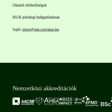
Oktatói elérhetőségek
HUB jelenlegi hallgatóinknak
Sajtó:
press@uni-corvinus.hu
Nemzetközi akkreditációk