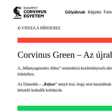
Gólyáknak
Képzés
Felv
VISSZA A HÍREKHEZ
Corvinus Green – Az újra
A „Műanyagmentes Július” nemzetközi kezdeményezés támogat
érdekében.
Az Elutasítás – „
Refuse
” annyit tesz, hogy nem használunk
lebomló hulladék keletkezik.