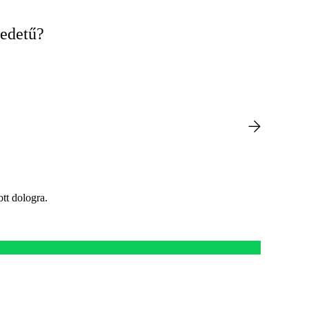
redetű?
tt dologra.