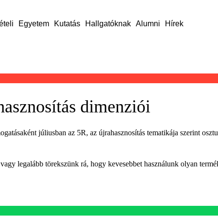
ételi
Egyetem
Kutatás
Hallgatóknak
Alumni
Hírek
hasznosítás dimenziói
ásaként júliusban az 5R, az újrahasznosítás tematikája szerint osztu
 vagy legalább törekszünk rá, hogy kevesebbet használunk olyan termék