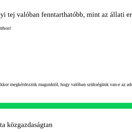
i tej valóban fenntarthatóbb, mint az állati e
otthon!
unkkor megkérdezzük magunktól, hogy valóban szükségünk van-e az ado
ta közgazdaságtan