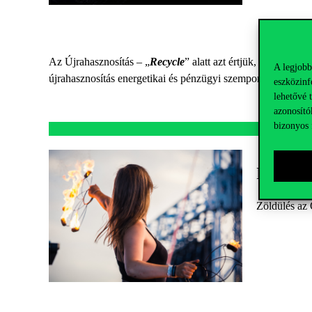
Az Újrahasznosítás – „
Recycle
” alatt azt értjük, hogy az ú
A legjobb
újrahasznosítás energetikai és pénzügyi szempontból is ren
eszközinf
lehetővé 
azonosító
bizonyos 
Hogyan 
Zöldülés az