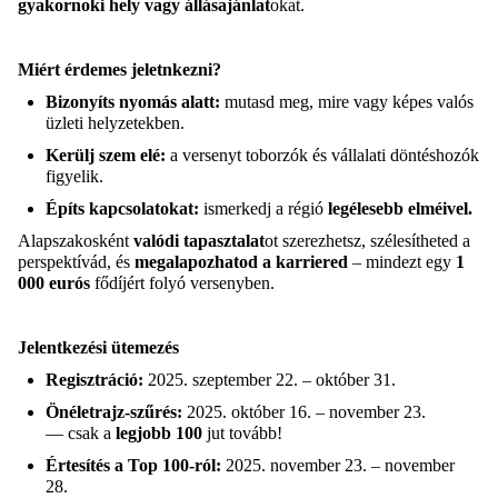
gyakornoki
hely
vagy
állásajánlat
okat
.
Miért
érdemes
jeletnkezni
?
Bizonyíts
nyomás
alatt
:
mutasd
meg, mire
vagy
képes
valós
üzleti
helyzetekben
.
Kerülj
szem
elé
:
a
versenyt
toborzók
és
vállalati
döntéshozók
figyelik
.
Építs
kapcsolatokat
:
ismerkedj
a
régió
legélesebb
elméivel
.
Alapszakosként
valódi
tapasztalat
ot
szer
ezhetsz
,
szélesít
heted
a
perspektívád
,
és
megalapoz
hat
od
a
karriered
–
mindezt
egy
1
000
eurós
fődíjért
folyó
versenyben
.
Jelentkezési
ütemezés
Regisztráció
:
2025.
szeptember
22
. – október 31.
Önéletrajz-szűrés
:
2025.
október
16. –
november
23.
—
csak
a
legjobb
100
jut
tovább
!
Értesítés
a Top 100-ról:
2025.
november
23. –
november
28.