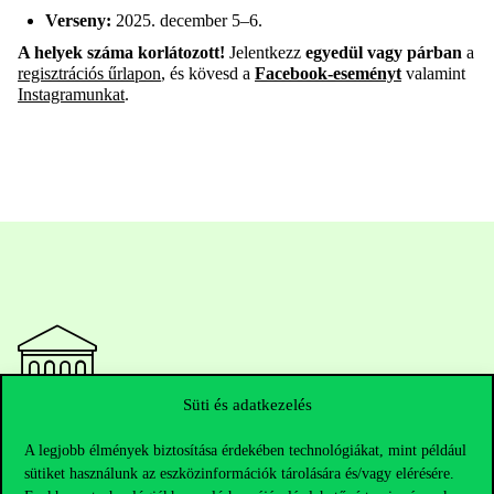
Verseny
:
2025.
december
5–6.
A
helyek
száma
korlátozott
!
Jelentkezz
egyedül
vagy
párban
a
regisztrációs
űrlapon
,
és
kövesd
a
Facebook-
eseményt
valamint
Instagramunkat
.
Süti és adatkezelés
Elérhetőségek
A legjobb élmények biztosítása érdekében technológiákat, mint például
sütiket használunk az eszközinformációk tárolására és/vagy elérésére.