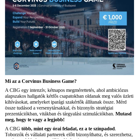
Mi
az
a Corvinus Business Game?
A CBG
egy
intenzív
,
kétnapos
megmérettetés
,
ahol
ambiciózus
alapszakos
hallgatók
kétfős
csapatokban
oldanak
meg
valós
üzleti
kihívásokat
,
amelyeket
iparági
szakértők
állítanak
össze
.
Mérd
össze
tudásod
a
versenytársakkal
,
és
bizonyíts
stratégiai
prezentációkban
,
vitákban
és
tárgyalási
szimulációkban
.
Mutasd
meg,
hogy
te
vagy
a
legjobb
!
A CBG
több
, mint
egy
órai
feladat
,
ez
a
te
színpadod
.
Toborzók
és
vállalati
partnerek
előtt
bizonyíthatsz
,
és
szerez
hetsz
,