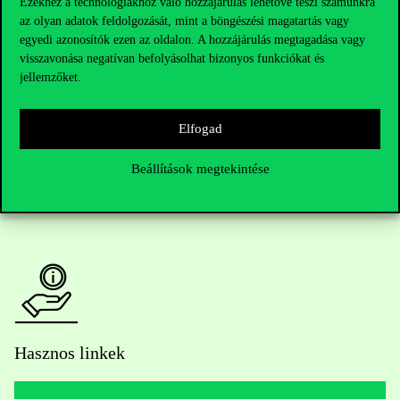
Ezekhez a technológiákhoz való hozzájárulás lehetővé teszi számunkra
az olyan adatok feldolgozását, mint a böngészési magatartás vagy
Telefonszám:
+36 1 482 5000
egyedi azonosítók ezen az oldalon. A hozzájárulás megtagadása vagy
visszavonása negatívan befolyásolhat bizonyos funkciókat és
Kérdésed van a felvételivel kapcsolatban?
jellemzőket.
Oktatói elérhetőségek
Elfogad
HUB jelenlegi hallgatóinknak
Beállítások megtekintése
Sajtó:
press@uni-corvinus.hu
Hasznos linkek