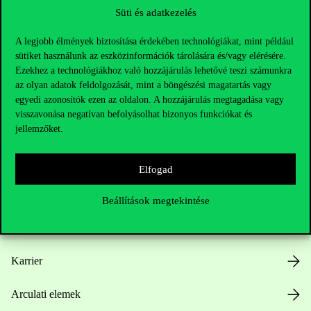
Süti és adatkezelés
A legjobb élmények biztosítása érdekében technológiákat, mint például
sütiket használunk az eszközinformációk tárolására és/vagy elérésére.
Ezekhez a technológiákhoz való hozzájárulás lehetővé teszi számunkra
az olyan adatok feldolgozását, mint a böngészési magatartás vagy
Hasznos linkek
egyedi azonosítók ezen az oldalon. A hozzájárulás megtagadása vagy
visszavonása negatívan befolyásolhat bizonyos funkciókat és
jellemzőket.
Nyitvatartás
Elfogad
Házirend
Beállítások megtekintése
Közérdekű adatok
Karrier
Arculati elemek