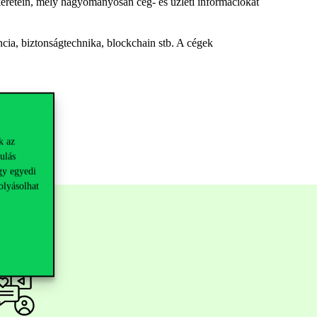
keretein, mely hagyományosan cég- és üzleti információkat
ncia, biztonságtechnika, blockchain stb. A cégek
k az
ulás
gy egyedi
olyásolhat