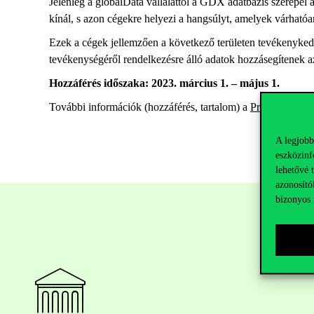
Jelenleg a globalData vállalattól a GDX adatbázis szerepel
kínál, s azon cégekre helyezi a hangsúlyt, amelyek várhatóan
Ezek a cégek jellemzően a következő területen tevékenykedne
tevékenységéről rendelkezésre álló adatok hozzásegítenek a
Hozzáférés időszaka: 2023. március 1. – május 1.
További információk (hozzáférés, tartalom) a
Próbahozzáfér
A legjobb
eszközinf
lehetővé 
azonosító
bizonyos 