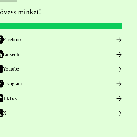
övess minket!
Facebook
LinkedIn
Youtube
Instagram
TikTok
X