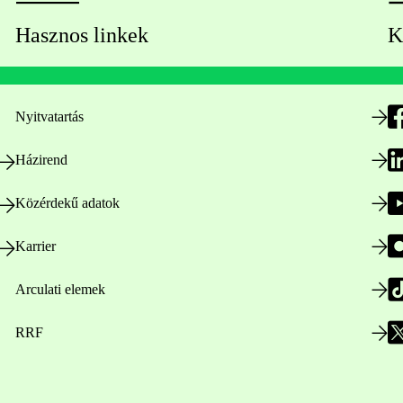
Hasznos linkek
K
Nyitvatartás
Házirend
Közérdekű adatok
Karrier
Arculati elemek
RRF