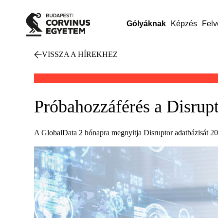
Gólyáknak
Képzés
Felv
VISSZA A HÍREKHEZ
Próbahozzáférés a Disrup
A GlobalData 2 hónapra megnyitja Disruptor adatbázisát 202