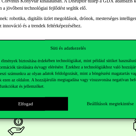
 a Corvinus Könyvtár kínálatában. A Disruptor túllép a GDX adatbázis 
 a jövőbeni technológiai fejlődést segítik elő.
k: robotika, digitális üzlet megoldások, drónok, mesterséges intellige
z innováció és a trendek feltérképezéséhez.
ések
menüpontban találhatóak.
Süti és adatkezelés
 élmények biztosítása érdekében technológiákat, mint például sütiket használun
ormációk tárolására és/vagy elérésére. Ezekhez a technológiákhoz való hozzájár
teszi számunkra az olyan adatok feldolgozását, mint a böngészési magatartás va
k ezen az oldalon. A hozzájárulás megtagadása vagy visszavonása negatívan bef
funkciókat és jellemzőket.
Elfogad
Beállítások megtekintése