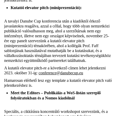
jelentkezéshez is.
Kutatói elevator pitch (miniprezentáció):
A tavalyi Danube Cup konferencia után a kiadóktól érkező
javaslatokra reagálva, azzal a céllal, hogy több olyan nemzetközi
publikáció valósulhasson meg, ahol a szerzőtársak nem egy
intézményt, illetve nem egy országot képviselnek, november 25-
ére egy panelt szervezünk a kutatói elevator pitch
(miniprezentáció) témakörében, ahol a kollégák Prof. Faff
sablonjának használatával mutathatják be a kutatásukat, és a
vállalkozásoktatás témájában tervezett kutatási tevékenységükhöz
nemzetközi együttműködő partnereket találhatnak.
A kutatói elevator pitch-re a következő címen lehet jelentkezni
2023. október 31-ig:
conference@danubecup.eu
Hamarosan elérhető lesz egy template a kutatói elevator pitch való
jelentkezéshez is.
Meet the Editors – Publikálás a WoS-listán szereplő
folyóiratokban és a Nomos kiadólnál
Speciális, a cikkírásra koncentráló workshopot szervezünk, és a