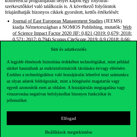
konferencia programjában helyet kapott egy folyóirat-
szerkesztőkkel való találkozás is. A következő folyóiratok
felajánlhatják bizonyos cikkek gyorsított, kettős értékelését:
Journal of East European Management Studies
(JEEMS)
kiadja Németországban a NOMOS Publishing, mutatók:
Web
of Science Impact Factor 2020 JIF: 0,821 (2019: 0,679; 2018:
0,571; 2017: 0,794)
Scopus CiteScore 2019: 0,9 (2018: 0,66;
2017: 0,62)
, Scimago H-index: 19
Süti és adatkezelés
Society and Economy
,
a Budapesti Corvinus Egyetem
folyóirata
, mutatók: Scimago Quartile Score: Economics Q3,
A legjobb élmények biztosítása érdekében technológiákat, mint például
Scopus CiteScore: 1,2, Scimago H-index: 13
sütiket használunk az eszközinformációk tárolására és/vagy elérésére.
Ezekhez a technológiákhoz való hozzájárulás lehetővé teszi számunkra
az olyan adatok feldolgozását, mint a böngészési magatartás vagy
Információs Társadalom
(InfTars), mutatók: Scimago Quartile
egyedi azonosítók ezen az oldalon. A hozzájárulás megtagadása vagy
Score: Communication Q3, Scimago H-index: 5
visszavonása negatívan befolyásolhat bizonyos funkciókat és
Management: Journal of Sustainable Business and
jellemzőket.
Management Solutions in Emerging Economies
, a Belgrádi
Egyetem folyóirata, mutatók:
ERIH+
Köz-gazdaság
, mutatók: „C” kategória a Magyar
Elfogad
Tudományos Akadémia IX. osztálya szerint (Közgazdaságtan
és menedzsment)
Beállítások megtekintése