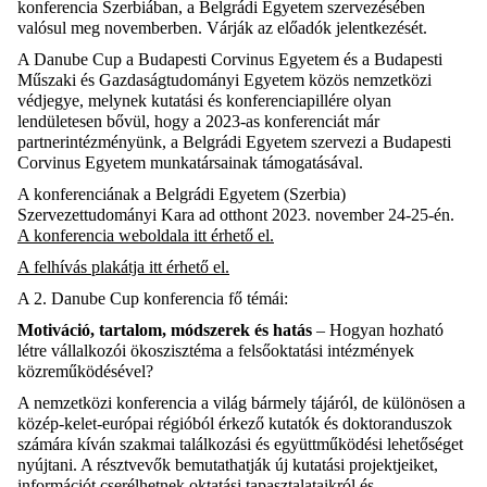
konferencia Szerbiában, a Belgrádi Egyetem szervezésében
valósul meg novemberben. Várják az előadók jelentkezését.
A Danube Cup a Budapesti Corvinus Egyetem és a Budapesti
Műszaki és Gazdaságtudományi Egyetem közös nemzetközi
védjegye, melynek kutatási és konferenciapillére olyan
lendületesen bővül, hogy a 2023-as konferenciát már
partnerintézményünk, a Belgrádi Egyetem szervezi a Budapesti
Corvinus Egyetem munkatársainak támogatásával.
A konferenciának a Belgrádi Egyetem (Szerbia)
Szervezettudományi Kara ad otthont 2023. november 24-25-én.
A konferencia weboldala itt érhető el.
A felhívás plakátja itt érhető el.
A 2. Danube Cup konferencia fő témái:
Motiváció, tartalom, módszerek és hatás
– Hogyan hozható
létre vállalkozói ökoszisztéma a felsőoktatási intézmények
közreműködésével?
A nemzetközi konferencia a világ bármely tájáról, de különösen a
közép-kelet-európai régióból érkező kutatók és doktoranduszok
számára kíván szakmai találkozási és együttműködési lehetőséget
nyújtani. A résztvevők bemutathatják új kutatási projektjeiket,
információt cserélhetnek oktatási tapasztalataikról és