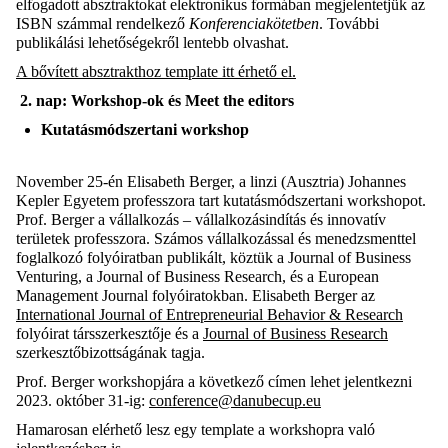
elfogadott absztraktokat elektronikus formában megjelentetjük az
ISBN számmal rendelkező
Konferenciakötetben
. További
publikálási lehetőségekről lentebb olvashat.
A bővített absztrakthoz
template itt érhető el.
2.
nap: Workshop-ok és Meet the editors
Kutatásmódszertani workshop
November 25-én Elisabeth Berger, a linzi (Ausztria) Johannes
Kepler Egyetem professzora tart kutatásmódszertani workshopot.
Prof. Berger a vállalkozás – vállalkozásindítás és innovatív
területek professzora. Számos vállalkozással és menedzsmenttel
foglalkozó folyóiratban publikált, köztük a Journal of Business
Venturing, a Journal of Business Research, és a European
Management Journal folyóiratokban. Elisabeth Berger az
International Journal of Entrepreneurial Behavior & Research
folyóirat társszerkesztője és a
Journal of Business Research
szerkesztőbizottságának tagja.
Prof. Berger workshopjára a következő címen lehet jelentkezni
2023. október 31-ig:
conference@danubecup.eu
Hamarosan elérhető lesz egy template a workshopra való