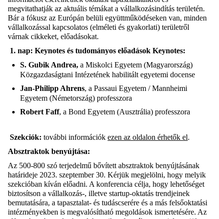
megvitathatják az aktuális témákat a vállalkozásindítás területén.
Bár a fókusz az Európán belüli együttműködéseken van, minden
vállalkozással kapcsolatos (elméleti és gyakorlati) területről
várnak cikkeket, előadásokat.
1.
nap: Keynotes és tudományos előadások
Keynotes:
S. Gubik Andrea,
a Miskolci Egyetem (Magyarország)
Közgazdaságtani Intézetének habilitált egyetemi docense
Jan-Philipp Ahrens
, a Passaui Egyetem / Mannheimi
Egyetem (Németország) professzora
Robert Faff
, a Bond Egyetem (Ausztrália) professzora
Szekciók:
további információk
ezen az oldalon érhetők el
.
Absztraktok benyújtása:
Az 500-800 szó terjedelmű bővített absztraktok benyújtásának
határideje 2023. szeptember 30. Kérjük megjelölni, hogy melyik
szekcióban kíván előadni. A konferencia célja, hogy lehetőséget
biztosítson a vállalkozás-, illetve startup-oktatás trendjeinek
bemutatására, a tapasztalat- és tudáscserére és a más felsőoktatási
intézményekben is megvalósítható megoldások ismertetésére. Az