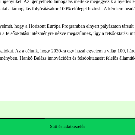
ási igényüket. Az igényelhető támogatás mértéke megegyezik a nyertes 
ivatal a támogatás folyósításakor 100% előleget biztosít. A kérelem be
t.
yelmét, hogy a Horizont Európa Programban elnyert pályázaton társult pa
 a felsőoktatási intézményre nézve megszűnnek, úgy a felsőoktatási in
atókat. Az a célunk, hogy 2030-ra egy hazai egyetem a világ 100, hár
eményben. Hankó Balázs innovációért és felsőoktatásért felelős állam
Süti és adatkezelés