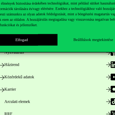
 élmények biztosítása érdekében technológiákat, mint például sütiket használun
ormációk tárolására és/vagy elérésére. Ezekhez a technológiákhoz való hozzájár
teszi számunkra az olyan adatok feldolgozását, mint a böngészési magatartás va
k ezen az oldalon. A hozzájárulás megtagadása vagy visszavonása negatívan bef
funkciókat és jellemzőket.
Hasznos linkek
K
Elfogad
Beállítások megtekintése
Nyitvatartás
Házirend
Közérdekű adatok
Karrier
Arculati elemek
RRF