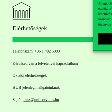
A legjobb
eszközinf
lehetővé 
azonosító
bizonyos 
Elérhetőségek
Telefonszám:
+36 1 482 5000
Kérdésed van a felvételivel kapcsolatban?
Oktatói elérhetőségek
HUB jelenlegi hallgatóinknak
Sajtó:
press@uni-corvinus.hu