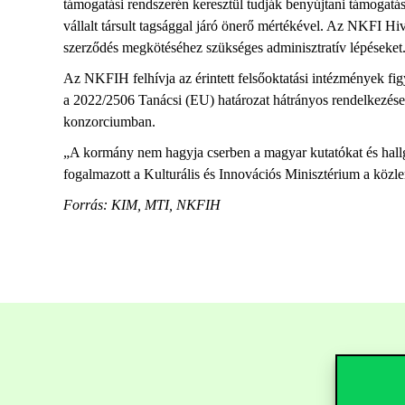
támogatási rendszerén keresztül tudják benyújtani támogat
vállalt társult tagsággal járó önerő mértékével. Az NKFI H
szerződés megkötéséhez szükséges adminisztratív lépéseke
Az NKFIH felhívja az érintett felsőoktatási intézmények fig
a 2022/2506 Tanácsi (EU) határozat hátrányos rendelkezései
konzorciumban.
„A kormány nem hagyja cserben a magyar kutatókat és hallg
fogalmazott a Kulturális és Innovációs Minisztérium a közl
Forrás: KIM, MTI, NKFIH