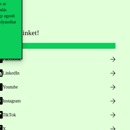
k az
ulás
gy egyedi
olyásolhat
övess minket!
Facebook
LinkedIn
Youtube
Instagram
TikTok
X