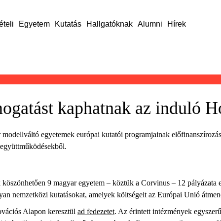
ételi
Egyetem
Kutatás
Hallgatóknak
Alumni
Hírek
ogatást kaphatnak az induló H
r modellváltó egyetemek európai kutatói programjainak előfinanszíroz
i együttműködésekből.
 köszönhetően 9 magyar egyetem – köztük a Corvinus – 12 pályázata ese
yan nemzetközi kutatásokat, amelyek költségeit az Európai Unió átmen
novációs Alapon keresztül
ad fedezetet
. Az érintett intézmények egyszerű