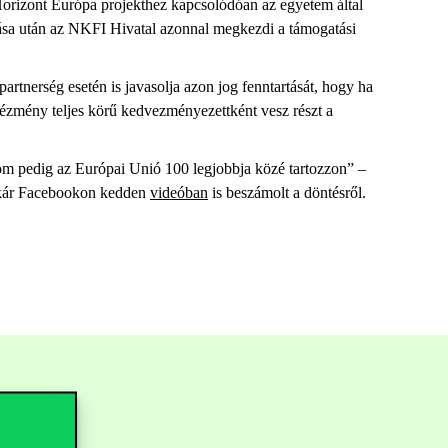
Horizont Európa projekthez kapcsolódóan az egyetem által
adása után az NKFI Hivatal azonnal megkezdi a támogatási
rtnerség esetén is javasolja azon jog fenntartását, hogy ha
tézmény teljes körű kedvezményezettként vesz részt a
om pedig az Európai Unió 100 legjobbja közé tartozzon” –
titkár Facebookon kedden
videóban
is beszámolt a döntésről.