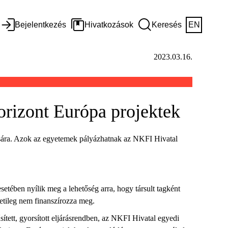
Bejelentkezés
Hivatkozások
Keresés
EN
2023.03.16.
orizont Európa projektek
ására. Azok az egyetemek pályázhatnak az NKFI Hivatal
tében nyílik meg a lehetőség arra, hogy társult tagként
etileg nem finanszírozza meg.
sített, gyorsított eljárásrendben, az NKFI Hivatal egyedi