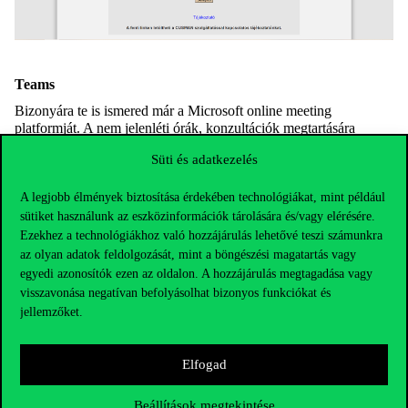
Teams
Bizonyára te is ismered már a Microsoft online meeting
platformját. A nem jelenléti órák, konzultációk megtartására
kiválóan alkalmas, valamint gyakran használjuk kapcsolattartásra
Süti és adatkezelés
vagy csoportmunkára is. Az oktatók a Moodle mellett ide is
tölthetnek fel tananyagokat, illetve gyakran használják a
csoportokkal való kommunikációra.
A legjobb élmények biztosítása érdekében technológiákat, mint például
sütiket használunk az eszközinformációk tárolására és/vagy elérésére.
Egyetemi wifi és VPN
Ezekhez a technológiákhoz való hozzájárulás lehetővé teszi számunkra
A véges mobilnettel rendelkezőknek különösen fontos lehet, hogy
az olyan adatok feldolgozását, mint a böngészési magatartás vagy
ingyenes wifi-hálózat érhető el az egyetem területén
Cornet-
egyedi azonosítók ezen az oldalon. A hozzájárulás megtagadása vagy
EAP
és
eduroam
néven. Mindkettőre a Cusman azonosítóval
visszavonása negatívan befolyásolhat bizonyos funkciókat és
tudtok belépni. A VPN (virtual private network) hasznos lehet a
jellemzőket.
védett egyetemi oldalak megtekintéséhez, valamint a könyvtári
adatbázisok böngészéséhez is. Emellett más fontos tudományos
forrásokat is elértek, ha az
itt
leírt módon aktiváljátok a
Elfogad
szolgáltatást.
Intézd Online
Beállítások megtekintése