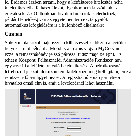
le. Érdemes észben tartani, hogy a kétfaktoros hitelesítés néha
kijelentkezteti a felhasználókat, ilyenkor nem látszódnak az
értesítések. Az Outlookban további funkciók is elérhetőek,
például lehetőség van az egyetemen termek, tárgyalók
automatikus lefoglalására is a különböző alkalmakra.
Cusman
Sokszor találkozol majd ezzel a kifejezéssel is, hiszen a legtöbb
helyre – mint például a Moodle, a Teams vagy a MyCorvinus –
ezzel a felhasználónév-jelszó párossal tudsz majd belépni. Ez
tehát a Központi Felhasználói Adminisztrációs Rendszer, ami
egységesíti a felületekre való bejelentkezést. A beiratkozásnál
létrehozott jelszót időközönként kötelezően meg kell újítani, erre a
rendszer időben figyelmeztet. A regisztráció során jön létre a
hivatalos email cím is, amit a levelezésnél lehet használni.