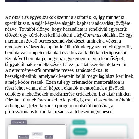
Az oldalt az egyes szakok szerint alakították ki, így mindenki
specifikusan, a saját képzése alapján kaphat tanácsadást jövőjére
nézve. További előnye, hogy használata is rendkívül egyszerű:
először egy kérdőívet kell kitölteni a
MyCorvinus
oldalán. Ez egy
maximum 20-30 perces személyiségteszt, aminek a végén a
rendszer a válaszok alapján felállít rólunk egy személyiségprofilt,
bemutatva kompetenciáinkat és a hozzánk illő karriertípusokat.
Ezenkívül bemutatja, hogy az egyetemen milyen lehetőségek,
tárgyak állnak rendelkezésre, ha ezt az utat szeretnénk követni.
Az eredményekről profilértelmezési tanácsadókkal is
beszélgethetünk, amelynek keretein belül megvilágításra kerülnek
a még ködös részek. Ezen túl egy orientációs mentoráláson is
részt lehet venni, ahol képzett oktatók mentorálnak a jövőbeli
célok és a lehetőségek megismerése érdekében. Ezt akár minden
félévben újra elvégezheted. Aki pedig igazán el szeretne mélyülni
a dologban, jelentkezhet a program utolsó állomására, a
professzionális karriertanácsadásra, teljesen ingyenesen.