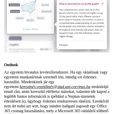
Outlook
Az egyetem hivatalos levelezőrendszere. Ha egy oktatónak vagy
egyetemi munkatársnak szeretnél írni, mindig ezt érdemes
használni. Mindenkinek jár egy
egyetemi
keresztnév.vezetéknév@stud.uni-corvinus.hu
struktúrájú
email cím, amin keresztül elérhetsz másokat, valamint ide kapod a
legtöbb fontos információt is (például a Neptun-üzenetek
értesítéseit is), úgyhogy érdemes rendszeresen ránézni. Ezenkívül
nem árt tudni azt sem, hogy minden hallgató jogosult egy Office
365 csomag használatára, mely a Microsoft 365 oldaláról tölthető