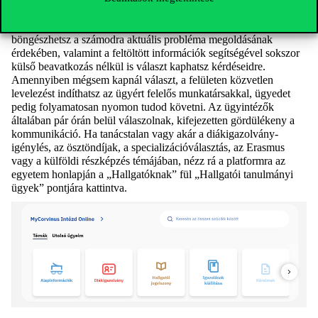
Egy viszonylag új felület, viszont rendkívül hasznos lehet a
tanulmányi ügyek intézésében. Különböző fülek között
böngészhetsz a számodra aktuális probléma megoldásának
érdekében, valamint a feltöltött információk segítségével sokszor
külső beavatkozás nélkül is választ kaphatsz kérdéseidre.
Amennyiben mégsem kapnál választ, a felületen közvetlen
levelezést indíthatsz az ügyért felelős munkatársakkal, ügyedet
pedig folyamatosan nyomon tudod követni. Az ügyintézők
általában pár órán belül válaszolnak, kifejezetten gördülékeny a
kommunikáció. Ha tanácstalan vagy akár a diákigazolvány-
igénylés, az ösztöndíjak, a specializációválasztás, az Erasmus
vagy a külföldi részképzés témájában, nézz rá a platformra az
egyetem honlapján a „Hallgatóknak” fül „Hallgatói tanulmányi
ügyek” pontjára kattintva.