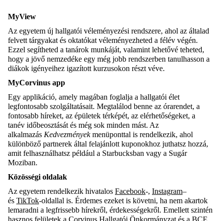
MyView
Az egyetem új hallgatói véleményezési rendszere, ahol az általad
felvett tárgyakat és oktatókat véleményezheted a félév végén.
Ezzel segítheted a tanárok munkáját, valamint lehetővé teheted,
hogy a jövő nemzedéke egy még jobb rendszerben tanulhasson a
diákok igényeihez igazított kurzusokon részt véve.
MyCorvinus app
Egy applikáció, amely magában foglalja a hallgatói élet
legfontosabb szolgáltatásait. Megtalálod benne az órarendet, a
fontosabb híreket, az épületek térképét, az elérhetőségeket, a
tanév időbeosztását és még sok minden mást. Az
alkalmazás
Kedvezmények
menüponttal is rendelkezik, ahol
különböző partnerek által felajánlott kuponokhoz juthatsz hozzá,
amit felhasználhatsz például a Starbucksban vagy a Sugár
Moziban.
Közösségi oldalak
Az egyetem rendelkezik hivatalos
Facebook
-,
Instagram
–
és
TikTok
-oldallal is. Érdemes ezeket is követni, ha nem akartok
lemaradni a legfrissebb hírekről, érdekességekről. Emellett szintén
hasznos felületek a
Corvinus Hallgatói Önkormányzat
és a
BCE