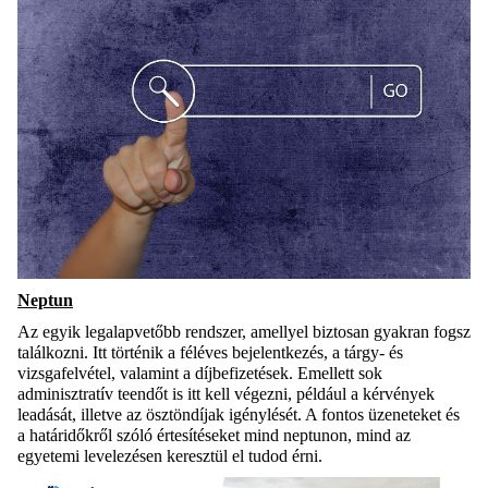
Neptun
Az egyik legalapvetőbb rendszer, amellyel biztosan gyakran fogsz
találkozni. Itt történik a féléves bejelentkezés, a tárgy- és
vizsgafelvétel, valamint a díjbefizetések. Emellett sok
adminisztratív teendőt is itt kell végezni, például a kérvények
leadását, illetve az ösztöndíjak igénylését. A fontos üzeneteket és
a határidőkről szóló értesítéseket mind neptunon, mind az
egyetemi levelezésen keresztül el tudod érni.