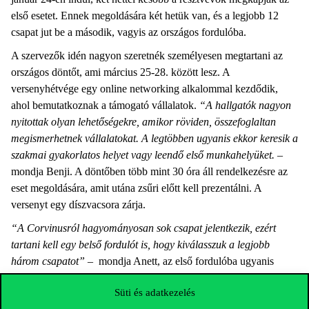
első esetet. Ennek megoldására két hetük van, és a legjobb 12
csapat jut be a második, vagyis az országos fordulóba.
A szervezők idén nagyon szeretnék személyesen megtartani az
országos döntőt, ami március 25-28. között lesz. A
versenyhétvége egy online networking alkalommal kezdődik,
ahol bemutatkoznak a támogató vállalatok.
“A hallgatók nagyon
nyitottak olyan lehetőségekre, amikor röviden, összefoglaltan
megismerhetnek vállalatokat. A legtöbben ugyanis ekkor keresik a
szakmai gyakorlatos helyet vagy leendő első munkahelyüket.
–
mondja Benji. A döntőben több mint 30 óra áll rendelkezésre az
eset megoldására, amit utána zsűri előtt kell prezentálni. A
versenyt egy díszvacsora zárja.
“A Corvinusról hagyományosan sok csapat jelentkezik, ezért
tartani kell egy belső fordulót is, hogy kiválasszuk a legjobb
három csapatot”
– mondja Anett, az első fordulóba ugyanis
minden egyetemről csak három csapat juthat be. Idén ezt a
Süti és adatkezelés
fordulót megelőzi egy előszűrés is, ugyanis csak a legjobb nyolc