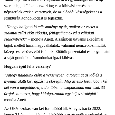
szerint leginkább a networking és a kihíváskeresés miatt
népszerűek ezek a versenyek, de az előadói készségeket és a
strukturált gondolkodást is fejlesztik.
“Ha egy hallgató jó teljesítményt nyújt, amikor az esetet a
szakmai zsűri előtt előadja, felfigyelhetnek rá a vállalati
szakemberek”
– mondja Anett. A zsűriben ugyanis akadémiai
tagok mellett hazai nagyvállalatok, valamint nemzetközi multik
közép- és felsővezetői is ülnek. Előttük prezentálni és megmutatni
a saját gondolkodásmódunkat igazi kihívás.
Hogyan épül fel a verseny?
“Ahogy haladunk előre a versenyben, a folyamat az idő és a
nyomás alatti kivirágzást is elősegíti. Míg az első fordulóban két
hét van a megoldásra, a döntőben a csapatoknak már csak 33
órájuk van arra, hogy kidolgozzanak egy teljes stratégiát”
–
mondja Anett.
Az OEV szokásosan két fordulóból áll. A regisztráció 2022.
január 24-én indul, két héttel később a résztvevők megkapják az