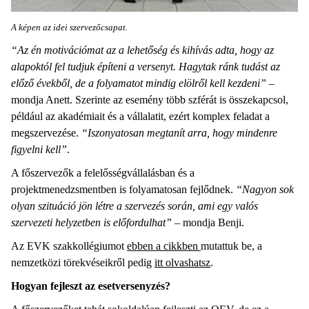
A képen az idei szervezőcsapat.
“Az én motivációmat az a lehetőség és kihívás adta, hogy az
alapoktól fel tudjuk építeni a versenyt. Hagytak ránk tudást az
előző évekből, de a folyamatot mindig elölről kell kezdeni”
–
mondja Anett. Szerinte az esemény több szférát is összekapcsol,
például az akadémiait és a vállalatit, ezért komplex feladat a
megszervezése.
“Iszonyatosan megtanít arra, hogy mindenre
figyelni kell”
.
A főszervezők a felelősségvállalásban és a
projektmenedzsmentben is folyamatosan fejlődnek.
“Nagyon sok
olyan szituáció jön létre a szervezés során, ami egy valós
szervezeti helyzetben is előfordulhat”
– mondja Benji.
Az EVK szakkollégiumot
ebben a cikkben
mutattuk be, a
nemzetközi törekvéseikről pedig
itt olvashatsz
.
Hogyan fejleszt az esetversenyzés?