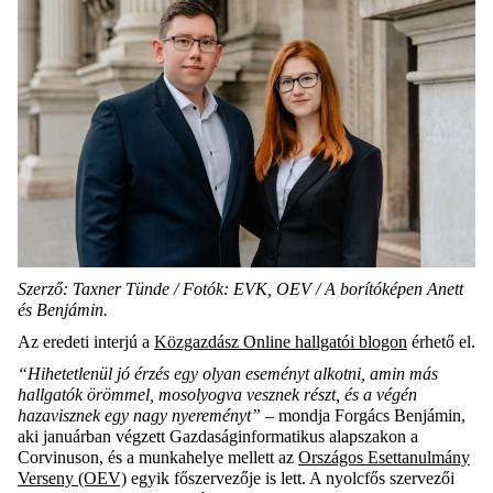
Szerző: Taxner Tünde / Fotók: EVK, OEV / A borítóképen Anett
és Benjámin.
Az eredeti interjú a
Közgazdász Online hallgatói blogon
érhető el.
“Hihetetlenül jó érzés egy olyan eseményt alkotni, amin más
hallgatók örömmel, mosolyogva vesznek részt, és a végén
hazavisznek egy nagy nyereményt”
– mondja Forgács Benjámin,
aki januárban végzett Gazdaságinformatikus alapszakon a
Corvinuson, és a munkahelye mellett az
Országos Esettanulmány
Verseny (OEV)
egyik főszervezője is lett. A nyolcfős szervezői