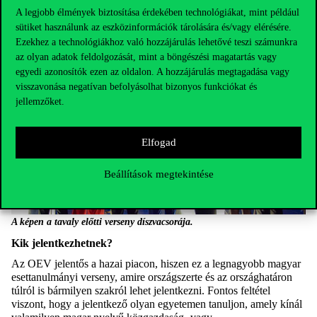
csapat fog tudni a corvinusos fordulón prezentálni.
A legjobb élmények biztosítása érdekében technológiákat, mint például
sütiket használunk az eszközinformációk tárolására és/vagy elérésére.
Ezekhez a technológiákhoz való hozzájárulás lehetővé teszi számunkra
az olyan adatok feldolgozását, mint a böngészési magatartás vagy
egyedi azonosítók ezen az oldalon. A hozzájárulás megtagadása vagy
visszavonása negatívan befolyásolhat bizonyos funkciókat és
jellemzőket.
Elfogad
Beállítások megtekintése
A képen a tavaly előtti verseny díszvacsorája.
Kik jelentkezhetnek?
Az OEV jelentős a hazai piacon, hiszen ez a legnagyobb magyar
esettanulmányi verseny, amire országszerte és az országhatáron
túlról is bármilyen szakról lehet jelentkezni. Fontos feltétel
viszont, hogy a jelentkező olyan egyetemen tanuljon, amely kínál