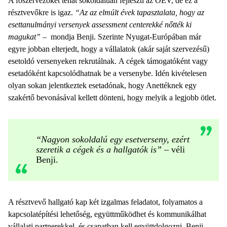
A főszervezőket tehát sokoldalúan fejleszti az OEV, de ez a
résztvevőkre is igaz.
“Az az elmúlt évek tapasztalata, hogy az
esettanulmányi versenyek assessment centerekké nőtték ki
magukat”
– mondja Benji. Szerinte Nyugat-Európában már
egyre jobban elterjedt, hogy a vállalatok (akár saját szervezésű)
esetoldó versenyeken rekrutálnak. A cégek támogatóként vagy
esetadóként kapcsolódhatnak be a versenybe. Idén kivételesen
olyan sokan jelentkeztek esetadónak, hogy Anettéknek egy
szakértő bevonásával kellett dönteni, hogy melyik a legjobb ötlet.
“Nagyon sokoldalú egy esetverseny, ezért
szeretik a cégek és a hallgatók is”
– véli
Benji.
A résztvevő hallgató kap két izgalmas feladatot, folyamatos a
kapcsolatépítési lehetőség, együttműködhet és kommunikálhat
vállalati partnerekkel, és csapatban kell együttdolgozni. Benji