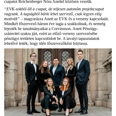
csapatot Reichenberger Nóra Anettel közösen vezetik.
“EVK-sokból áll a csapat, de teljesen autonóm projektcsapat
vagyunk. A tagságból bárki lehet szervező, csak legyen elég
motivált”
– magyarázza Anett az EVK és a verseny kapcsolatát.
Mindkét főszervező három éve tagja a szakkolinak, és nemrég
fejezték be tanulmányaikat a Corvinuson. Anett Pénzügy-
számvitel szakra járt, ezért az előző verseny szervezésébe
pénzügyi területen kapcsolódott be. A tavalyi tapasztalatok
lehetővé tették, hogy idén főszervezőként folytassa.