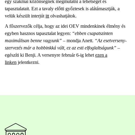
egy szakmai közönségnek megmutatni a tehetségét és
tapasztalatait. Ezt a tavaly előtti győztesek is alátámasztják, a
velük készült interjút
itt
olvashatjátok.
A főszervezők célja, hogy az idei OEV mindenkinek élmény és
egyben hasznos tapasztalat legyen:
“ebben csapatszinten
maximálisan benne vagyunk”
– mondja Anett.
“Az esetverseny-
szervezés már a hobbinkká vált, ez az esti elfoglaltságunk”
–
egészíti ki Benji. A versenyre február 6-ig lehet
ezen a
linken
jelentkezni.