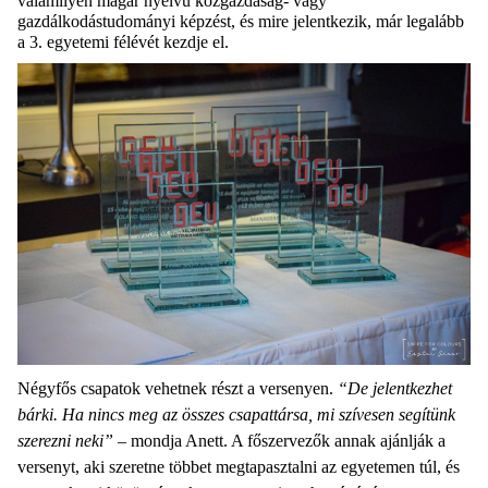
valamilyen magar nyelvű közgazdaság- vagy
gazdálkodástudományi képzést, és mire jelentkezik, már legalább
a 3. egyetemi félévét kezdje el.
Négyfős csapatok vehetnek részt a versenyen.
“De jelentkezhet
bárki. Ha nincs meg az összes csapattársa, mi szívesen segítünk
szerezni neki”
– mondja Anett. A főszervezők annak ajánlják a
versenyt, aki szeretne többet megtapasztalni az egyetemen túl, és