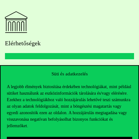
Elérhetőségek
Telefonszám:
+36 1 482 5000
Süti és adatkezelés
Kérdésed van a felvételivel kapcsolatban?
A legjobb élmények biztosítása érdekében technológiákat, mint például
sütiket használunk az eszközinformációk tárolására és/vagy elérésére.
Ezekhez a technológiákhoz való hozzájárulás lehetővé teszi számunkra
Oktatói elérhetőségek
az olyan adatok feldolgozását, mint a böngészési magatartás vagy
egyedi azonosítók ezen az oldalon. A hozzájárulás megtagadása vagy
HUB jelenlegi hallgatóinknak
visszavonása negatívan befolyásolhat bizonyos funkciókat és
jellemzőket.
Sajtó:
press@uni-corvinus.hu