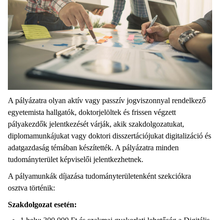
A pályázatra olyan aktív vagy passzív jogviszonnyal rendelkező
egyetemista hallgatók, doktorjelöltek és frissen végzett
pályakezdők jelentkezését várják, akik szakdolgozatukat,
diplomamunkájukat vagy doktori disszertációjukat digitalizáció és
adatgazdaság témában készítették. A pályázatra minden
tudományterület képviselői jelentkezhetnek.
A pályamunkák díjazása tudományterületenként szekciókra
osztva történik:
Szakdolgozat esetén: