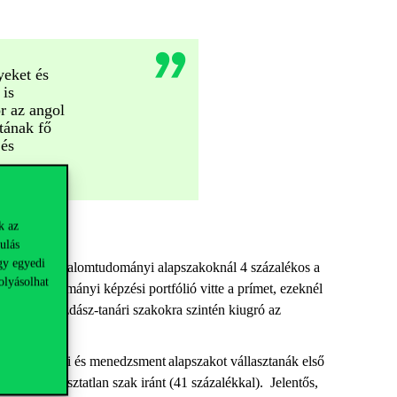
yeket és
 is
r az angol
atának fő
 és
k az
ulás
gy egyedi
pest, a társadalomtudományi alapszakoknál 4 százalékos a
olyásolhat
sadalomtudományi képzési portfólió vitte a prímet, ezeknél
en. A közgazdász-tanári szakokra szintén kiugró az
 Gazdálkodási és menedzsment alapszakot vállasztanák első
 elemzés osztatlan szak iránt (41 százalékkal). Jelentős,