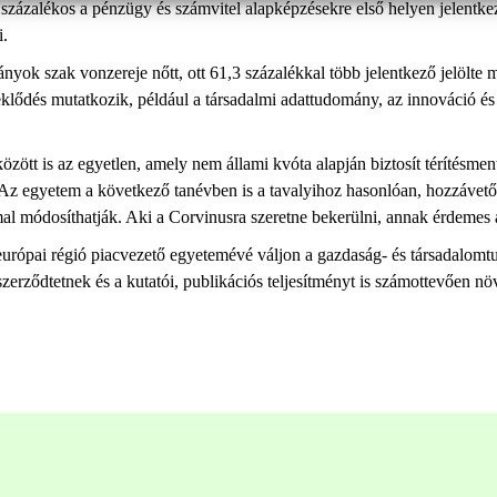
8 százalékos a pénzügy és számvitel alapképzésekre első helyen jelent
ni.
ok szak vonzereje nőtt, ott 61,3 százalékkal több jelentkező jelölte m
rdeklődés mutatkozik, például a társadalmi adattudomány, az innováció é
ött is az egyetlen, amely nem állami kvóta alapján biztosít térítésmen
. Az egyetem a következő tanévben is a tavalyihoz hasonlóan, hozzávetőle
al módosíthatják. Aki a Corvinusra szeretne bekerülni, annak érdemes a
p-európai régió piacvezető egyetemévé váljon a gazdaság- és társadalom
zerződtetnek és a kutatói, publikációs teljesítményt is számottevően nö