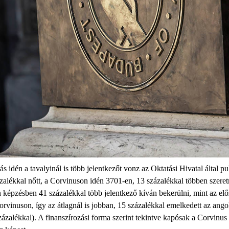
idén a tavalyinál is több jelentkezőt vonz az Oktatási Hivatal által pub
ázalékkal nőtt, a Corvinuson idén 3701-en, 13 százalékkal többen szere
an képzésben 41 százalékkal több jelentkező kíván bekerülni, mint az e
Corvinuson, így az átlagnál is jobban, 15 százalékkal emelkedett az an
zalékkal). A finanszírozási forma szerint tekintve kapósak a Corvinus t