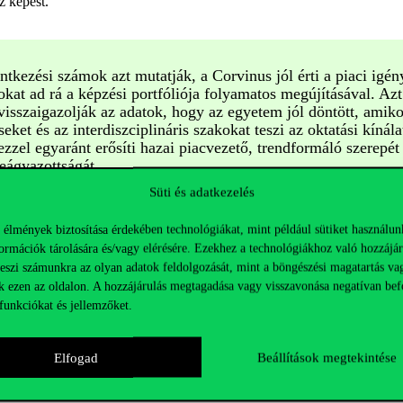
oz képest.
ntkezési számok azt mutatják, a Corvinus jól érti a piaci igén
okat ad rá a képzési portfóliója folyamatos megújításával. Azt
isszaigazolják az adatok, hogy az egyetem jól döntött, amiko
eket és az interdiszciplináris szakokat teszi az oktatási kínál
ezzel egyaránt erősíti hazai piacvezető, trendformáló szerepét
eágyazottságát
Süti és adatkezelés
 élmények biztosítása érdekében technológiákat, mint például sütiket használun
ormációk tárolására és/vagy elérésére. Ezekhez a technológiákhoz való hozzájár
teszi számunkra az olyan adatok feldolgozását, mint a böngészési magatartás va
 egyaránt 16-16 százalékkal többen szeretnének bekerülni tavalyhoz ké
k ezen az oldalon. A hozzájárulás megtagadása vagy visszavonása negatívan bef
eg a jelentkezők száma. A mesterszakoknál viszont épp a megújított tár
funkciókat és jellemzőket.
eti képzésekre 8 százalékkal jelentkeztek többen, mint az előző tanévb
Elfogad
Beállítások megtekintése
 is a gazdasági szakok között legnépszerűbb és kategóriájában első –
y. Kiugróan, nőtt meg az érdeklődés a gazdaság- és pénzügy-matematikai