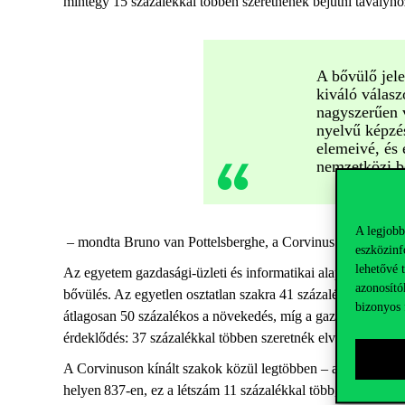
mintegy 15 százalékkal többen szeretnének bejutni tavalyh
A bővülő jele
kiváló válasz
nagyszerűen v
nyelvű képzés
elemeivé, és 
nemzetközi b
A legjobb
– mondta Bruno van Pottelsberghe, a Corvinus rektora.
eszközinf
lehetővé 
Az egyetem gazdasági-üzleti és informatikai alapképzéseire
azonosító
bővülés. Az egyetlen osztatlan szakra 41 százalékkal nőtt m
bizonyos 
átlagosan 50 százalékos a növekedés, míg a gazdasági és üzl
érdeklődés: 37 százalékkal többen szeretnék elvégezni.
A Corvinuson kínált szakok közül legtöbben – az országosan
helyen 837-en, ez a létszám 11 százalékkal több, mint taval