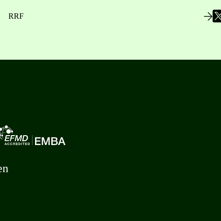
RRF
en