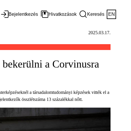
Bejelentkezés
Hivatkozások
Keresés
EN
2025.03.17.
k bekerülni a Corvinusra
esterképzéseknél a társadalomtudományi képzések vitték el a
 jelentkezők összlétszáma 13 százalékkal nőtt.