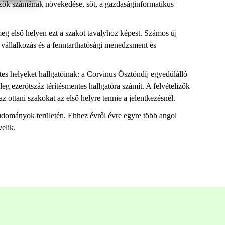
kezők számának növekedése, sőt, a gazdaságinformatikus
eg első helyen ezt a szakot tavalyhoz képest. Számos új
s vállalkozás és a fenntarthatósági menedzsment és
tes helyeket hallgatóinak: a Corvinus Ösztöndíj egyedülálló
g ezerötszáz térítésmentes hallgatóra számít. A felvételizők
z ottani szakokat az első helyre tennie a jelentkezésnél.
tudományok területén. Ehhez évről évre egyre több angol
velik.