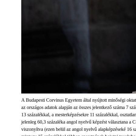
A Budapesti Corvinus Egyetem által nyújtott minőségi oktatás 
az országos adatok alapján az összes jelentkező száma 7 sz
13 százalékkal, a mesterképzésekre 11 százalékkal, osztatl
jelenleg 60,3 százaléka angol nyelvű képzést választana a 
viszonyítva (ezen belül az angol nyelvű alapképzéseké 16 szá