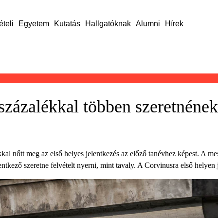
ételi
Egyetem
Kutatás
Hallgatóknak
Alumni
Hírek
3 százalékkal többen szeretnéne
kkal nőtt meg az első helyes jelentkezés az előző tanévhez képest. A m
entkező szeretne felvételt nyerni, mint tavaly. A Corvinusra első helyen