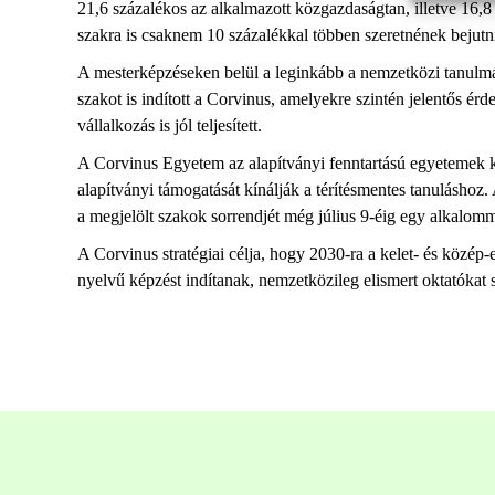
21,6 százalékos az alkalmazott közgazdaságtan, illetve 16,
szakra is csaknem 10 százalékkal többen szeretnének bejut
A mesterképzéseken belül a leginkább a nemzetközi tanulmány
szakot is indított a Corvinus, amelyekre szintén jelentős é
vállalkozás is jól teljesített.
A Corvinus Egyetem az alapítványi fenntartású egyetemek köz
alapítványi támogatását kínálják a térítésmentes tanuláshoz
a megjelölt szakok sorrendjét még július 9-éig egy alkalomm
A Corvinus stratégiai célja, hogy 2030-ra a kelet- és közé
nyelvű képzést indítanak, nemzetközileg elismert oktatókat s