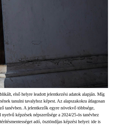
likált, első helyre leadott jelentkezési adatok alapján. Míg
tnének tanulni tavalyhoz képest. Az alapszakokra átlagosan
lőző tanévben. A jelentkezők egyre növekvő többsége,
gol nyelvű képzések népszerűsége a 2024/25-ös tanévhez
érítésmentességet adó, ösztöndíjas képzési helyei: ide is