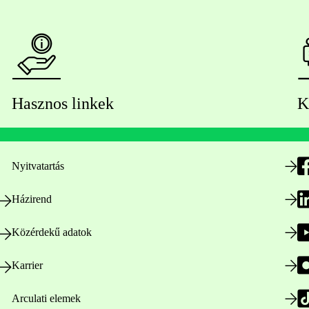
Hasznos linkek
K
Nyitvatartás
Házirend
Közérdekű adatok
Karrier
Arculati elemek