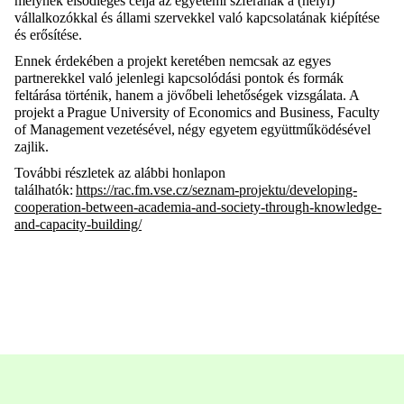
melynek elsődleges célja az egyetemi szférának a (helyi)
vállalkozókkal és állami szervekkel való kapcsolatának kiépítése
és erősítése.
Ennek érdekében a projekt keretében nemcsak az egyes
partnerekkel való jelenlegi kapcsolódási pontok és formák
feltárása történik, hanem a jövőbeli lehetőségek vizsgálata. A
projekt a
Prague University of Economics and Business, Faculty
of Management
vezetésével,
négy egyetem együttműködésével
zajlik.
További részletek az alábbi honlapon
találhatók:
https://rac.fm.vse.cz/seznam-projektu/developing-
cooperation-between-academia-and-society-through-knowledge-
and-capacity-building/