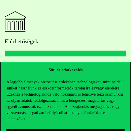
Elérhetőségek
Telefonszám:
+36 1 482 5000
Süti és adatkezelés
Kérdésed van a felvételivel kapcsolatban?
A legjobb élmények biztosítása érdekében technológiákat, mint például
sütiket használunk az eszközinformációk tárolására és/vagy elérésére.
Ezekhez a technológiákhoz való hozzájárulás lehetővé teszi számunkra
Oktatói elérhetőségek
az olyan adatok feldolgozását, mint a böngészési magatartás vagy
egyedi azonosítók ezen az oldalon. A hozzájárulás megtagadása vagy
HUB jelenlegi hallgatóinknak
visszavonása negatívan befolyásolhat bizonyos funkciókat és
jellemzőket.
Sajtó:
press@uni-corvinus.hu