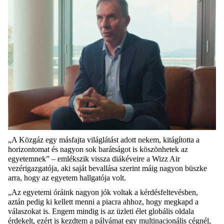
„A Közgáz egy másfajta világlátást adott nekem, kitágította a
horizontomat és nagyon sok ba
rátságot is köszönhetek az
egyetemnek”
–
emlékszik vissza diákéveire a
Wizz
Air
vezérigazgatója, aki
saját bevallása szerint máig nagyon büszke
arra, hogy az egyetem hallgatója volt.
„Az egyetemi óráink nagyon jók voltak a kérdésfeltevésben,
aztán pedig ki kellett menni a piacra ahhoz, hogy megkapd a
válaszokat is. Engem mindig is az üzleti élet globális
oldala
érdekelt, ezért is kezdtem a pályámat egy multinacionális
cégnél
,