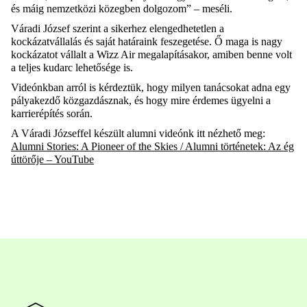
és máig nemzetközi közegben dolgozom
”
–
meséli.
Váradi József szerint a sikerhez elengedhetetlen a
kockázatvállalás és saját határaink feszegetése. Ő maga is nagy
kockázatot vállalt
a
Wizz
Air megalapításakor
, amiben benne volt
a teljes kudarc lehetősége is.
Videónkban a
rról is kérdeztük, hogy milyen tanácsokat adna eg
y
pályakezdő közgazdásznak, és hogy mire érdemes ügyelni
a
karrierépítés során.
A Váradi Józseffel készült
alumni
videónk itt nézhető meg:
Alumni Stories: A Pioneer of the Skies / Alumni történetek: Az ég
úttörője – YouTube