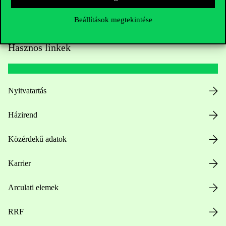
Beállítások megtekintése
Hasznos linkek
Nyitvatartás
Házirend
Közérdekű adatok
Karrier
Arculati elemek
RRF