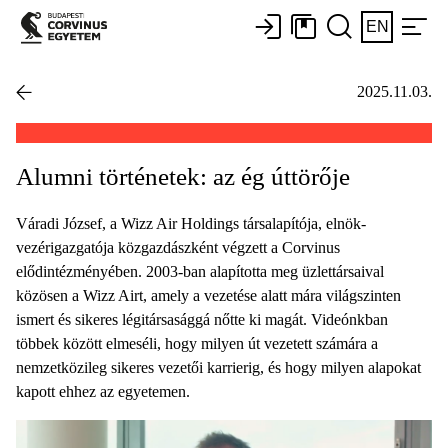
EN
2025.11.03.
Alumni történetek: az ég úttörője
Váradi József, a Wizz Air Holdings társalapítója, elnök-
vezérigazgatója közgazdászként végzett a Corvinus
elődintézményében. 2003-ban alapította meg üzlettársaival
közösen a Wizz Airt, amely a vezetése alatt mára világszinten
ismert és sikeres légitársasággá nőtte ki magát. Videónkban
többek között elmeséli, hogy milyen út vezetett számára a
nemzetközileg sikeres vezetői karrierig, és hogy milyen alapokat
kapott ehhez az egyetemen.