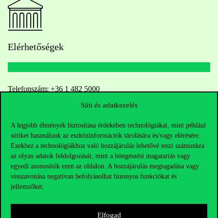
Elérhetőségek
Telefonszám:
+36 1 482 5000
Süti és adatkezelés
Kérdésed van a felvételivel kapcsolatban?
A legjobb élmények biztosítása érdekében technológiákat, mint például
sütiket használunk az eszközinformációk tárolására és/vagy elérésére.
Oktatói elérhetőségek
Ezekhez a technológiákhoz való hozzájárulás lehetővé teszi számunkra
az olyan adatok feldolgozását, mint a böngészési magatartás vagy
HUB jelenlegi hallgatóinknak
egyedi azonosítók ezen az oldalon. A hozzájárulás megtagadása vagy
visszavonása negatívan befolyásolhat bizonyos funkciókat és
Sajtó:
press@uni-corvinus.hu
jellemzőket.
Elfogad