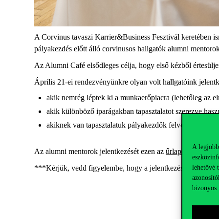
A Corvinus tavaszi Karrier&Business Fesztivál keretében i
pályakezdés előtt álló corvinusos hallgatók alumni mentoro
Az Alumni Café elsődleges célja, hogy első kézből értesülje
Április 21-ei rendezvényünkre olyan volt hallgatóink jele
akik nemrég léptek ki a munkaerőpiacra (lehetőleg az e
akik különböző iparágakban tapasztalatot szerezve haszn
akiknek van tapasztalatuk pályakezdők felvételében vag
A legjobb
Az alumni mentorok jelentkezését ezen az
űrlapon
várjuk.
eszközinf
lehetővé 
***Kérjük, vedd figyelembe, hogy a jelentkezéseket elbírál
azonosító
bizonyos 