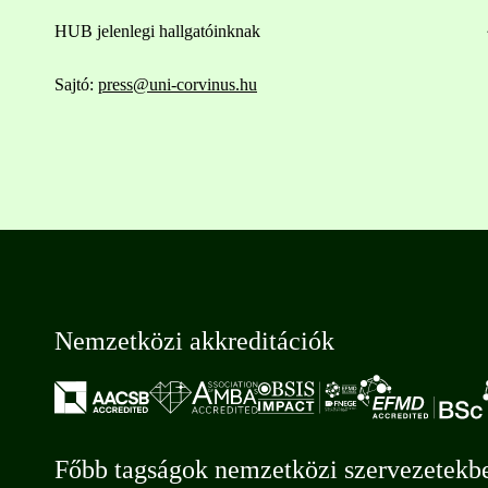
HUB jelenlegi hallgatóinknak
Sajtó:
press@uni-corvinus.hu
Nemzetközi akkreditációk
Főbb tagságok nemzetközi szervezetekb