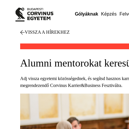
Gólyáknak
Képzés
Felv
VISSZA A HÍREKHEZ
Alumni mentorokat keresün
Adj vissza egyetemi közösségednek, és segítsd hasznos karri
megrendezendő Corvinus Karrier&Business Fesztiválra.