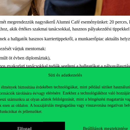
smét megrendezzük nagysikerű Alumni Café eseményünket: 20 perces, kö
khoz, akik értékes szakmai tanácsokkal, hasznos pályakezdési tippekkel
nek a hallgatók hasznos karriertippekről, a munkaerőpiac aktuális hely
ntkezését várjuk mentornak:
lmúlt öt évben diplomáztak),
os gyakorlati tanácsokkal tudják segíteni a hallgatókat a pályaválasztá
y irányításában, és szívesen osztanak meg hasznos tippeket és bevált 
Süti és adatkezelés
 élmények biztosítása érdekében technológiákat, mint például sütiket használun
ormációk tárolására és/vagy elérésére. Ezekhez a technológiákhoz való hozzájár
teszi számunkra az olyan adatok feldolgozását, mint a böngészési magatartás va
juk, a részvétel nem automatikus.
k ezen az oldalon. A hozzájárulás megtagadása vagy visszavonása negatívan bef
funkciókat és jellemzőket.
Elfogad
Beállítások megtekintése