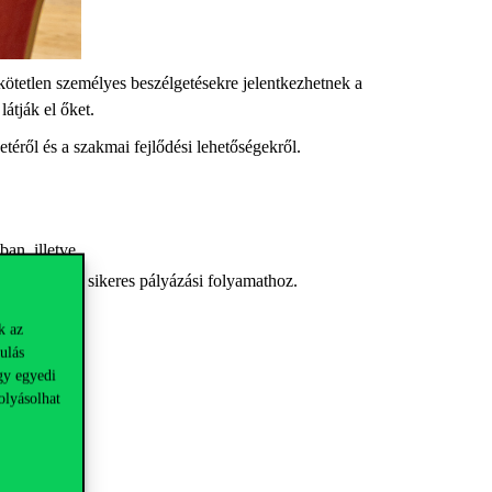
tetlen személyes beszélgetésekre jelentkezhetnek a
 látják el őket.
zetéről és a szakmai fejlődési lehetőségekről.
sban, illetve
módszereket a sikeres pályázási folyamathoz.
k az
ulás
gy egyedi
olyásolhat