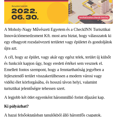
A Moholy-Nagy Művészeti Egyetem és a CheckINN Turisztikai
Innovációmenedzsment Kft. most arra biztat, hogy válasszatok ki
egy elhagyott rozsdaövezeti területet vagy épületet és gondoljátok
újra azt.
A cél, hogy az épület, vagy akár egy egész telek, terület új külsőt
és funkciót kapjon úgy, hogy eredeti értékei sem vesznek el.
Emellett fontos szempont, hogy a fenntarthatóság jegyében a
fejlesztendő terület visszakerülhessen a modern városi vagy
vidéki élet körforgásába, és hosszú távon helyi, valamint
turisztikai jelentőségre tehessen szert.
A legjobb két ötlet egyenként hárommillió forint díjazást kap.
Ki pályázhat?
A hazai felsőoktatásban tanulókból álló háromfős csapatok.