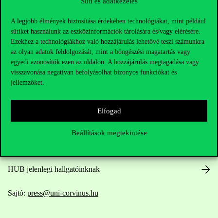
Süti és adatkezelés
A legjobb élmények biztosítása érdekében technológiákat, mint például
sütiket használunk az eszközinformációk tárolására és/vagy elérésére.
Ezekhez a technológiákhoz való hozzájárulás lehetővé teszi számunkra
az olyan adatok feldolgozását, mint a böngészési magatartás vagy
Elérhetőségek
egyedi azonosítók ezen az oldalon. A hozzájárulás megtagadása vagy
visszavonása negatívan befolyásolhat bizonyos funkciókat és
jellemzőket.
Telefonszám:
+36 1 482 5000
Elfogad
Kérdésed van a felvételivel kapcsolatban?
Beállítások megtekintése
Oktatói elérhetőségek
HUB jelenlegi hallgatóinknak
Sajtó:
press@uni-corvinus.hu