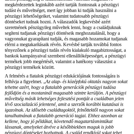
megkérdezettek leginkább azért tartják fontosnak a pénzügyi
tudást és műveltséget, mert így jobban ki tudják használni a
pénzügyi lehetőségeiket, valamint tudatosabb pénzügyi
döntéseket tudnak hozni. A válaszadók legkevésbé azért
szeretnének pénzügyileg műveltek lenni, hogy a családjuknak
segíteni tudjanak pénzügyi döntéseik meghozatalánál, hogy a
vagyonukat gyarapítani tudják, és magasabb hozamokat tudjanak
elérni a megtakarításaik révén. Kevésbé tartják továbbá fontos
tényezőnek a pénzügyi tudás révén kialakuló magabiztosságat, a
bankok kampányaival szembeni ellenállóképességet, a pénzügyi
termékek jobb megértését, valamint a hatékony választást a
pénzügyi termékek között.
A felmérés a fiatalok pénzügyi edukációjának fontosságára is
felhívja a figyelmet. „
Az alap- és középfokú oktatás nagyon sokat
tehetne azért, hogy a fiatalabb generációk pénzügyi tudása
fejlődjön és a mostaninál magasabb szintre kerüljön. A pénzügyi
műveltség másik lehetséges fejlesztési pontját a családban jelen
lévő szocializáció jelentené, amit a szerzők korábbi kutatásai is
igazolnak. Az idősebb családtagoktól, felnőttektől nagyon sokat
tanulhatnának a fiatalabb generáció tagjai. Ehhez azonban az
kellene, hogy jó példákat, követendő magatartásmintákat
lássanak, amelyeket átvéve a későbbiekben maguk is jobb
pénzügyi döntéseket hozhatnak. A család rendkívül sokat tehet