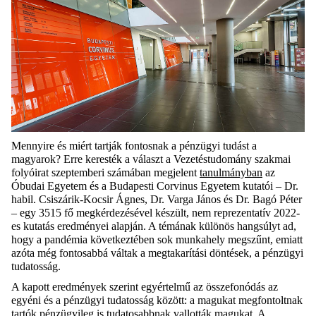
Mennyire és miért tartják fontosnak a pénzügyi tudást a
magyarok? Erre keresték a választ a Vezetéstudomány szakmai
folyóirat szeptemberi számában megjelent
tanulmányban
az
Óbudai Egyetem és a Budapesti Corvinus Egyetem kutatói – Dr.
habil. Csiszárik-Kocsir Ágnes, Dr. Varga János és Dr. Bagó Péter
– egy 3515 fő megkérdezésével készült, nem reprezentatív 2022-
es kutatás eredményei alapján. A témának különös hangsúlyt ad,
hogy a pandémia következtében sok munkahely megszűnt, emiatt
azóta még fontosabbá váltak a megtakarítási döntések, a pénzügyi
tudatosság.
A kapott eredmények szerint egyértelmű az összefonódás az
egyéni és a pénzügyi tudatosság között: a magukat megfontoltnak
tartók pénzügyileg is tudatosabbnak vallották magukat. A