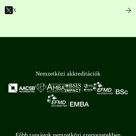
X
Nemzetközi akkreditációk
Főbb tagságok nemzetközi szervezetekben