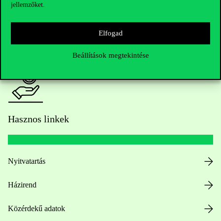
jellemzőket.
HUB jelenlegi hallgatóinknak
Elfogad
Sajtó:
press@uni-corvinus.hu
Beállítások megtekintése
Hasznos linkek
Nyitvatartás
Házirend
Közérdekű adatok