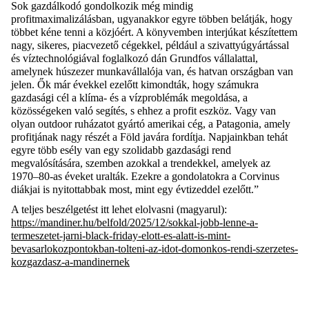
Sok gazdálkodó gondolkozik még mindig
profitmaximalizálásban, ugyanakkor egyre többen belátják, hogy
többet kéne tenni a közjóért. A könyvemben interjúkat készítettem
nagy, sikeres, piacvezető cégekkel, például a szivattyúgyártással
és víztechnológiával foglalkozó dán
Grundfos
vállalattal,
amelynek húszezer munkavállalója van, és hatvan országban van
jelen. Ők már évekkel ezelőtt kimondták, hogy számukra
gazdasági cél a klíma- és a vízproblémák megoldása, a
közösségeken való segítés, s ehhez a profit eszköz. Vagy van
olyan
outdoor
ruházatot gyártó amerikai cég, a
Patagonia
, amely
profitjának nagy részét a Föld javára fordítja. Napjainkban tehát
egyre több esély van egy szolidabb gazdasági rend
megvalósítására, szemben azokkal a trendekkel, amelyek az
1970–80-as éveket uralták. Ezekre a gondolatokra a Corvinus
diákjai is nyitottabbak most, mint egy évtizeddel ezelőtt.
”
A teljes beszélgetést itt lehet elolvasni (magyarul):
https://mandiner.hu/belfold/2025/12/sokkal-jobb-lenne-a-
termeszetet-jarni-black-friday-elott-es-alatt-is-mint-
bevasarlokozpontokban-tolteni-az-idot-domonkos-rendi-szerzetes-
kozgazdasz-a-mandinernek