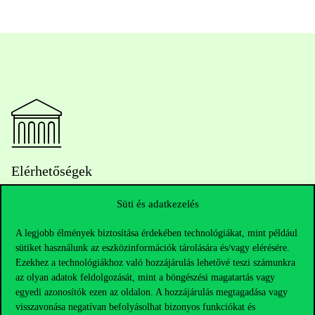
Elérhetőségek
Süti és adatkezelés
Telefonszám:
+36 1 482 5000
A legjobb élmények biztosítása érdekében technológiákat, mint például
sütiket használunk az eszközinformációk tárolására és/vagy elérésére.
Ezekhez a technológiákhoz való hozzájárulás lehetővé teszi számunkra
Kérdésed van a felvételivel kapcsolatban?
az olyan adatok feldolgozását, mint a böngészési magatartás vagy
egyedi azonosítók ezen az oldalon. A hozzájárulás megtagadása vagy
Oktatói elérhetőségek
visszavonása negatívan befolyásolhat bizonyos funkciókat és