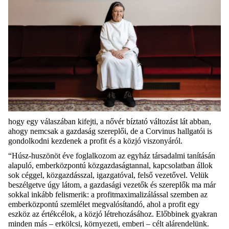
hogy egy válaszában kifejti, a
nővér bíztató változást
lát
abban,
ahogy nemcsak a gazdaság szereplői, de a Corvinus hallgatói is
gondolkodni kezdenek a profit és a közjó viszonyáról.
“
Húsz-
huszönöt
éve foglalkozom az egyház társadalmi tanításán
alapuló, emberközpontú közgazdaságtannal, kapcsolatban állok
sok céggel, közgazdásszal, igazgatóval, felső vezetővel. Velük
beszélgetve úgy látom, a gazdasági vezetők és szereplők ma már
sokkal inkább felismerik: a profitmaximalizálással szemben az
emberközpontú szemlélet megvalósítandó, ahol a profit egy
eszköz az értékcélok, a közjó létrehozásához. Előbbinek gyakran
minden más – erkölcsi, környezeti, emberi – célt alárendelünk.