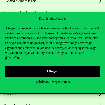
Oktatói elérhetőségek
HUB jelenlegi hallgatóinknak
Süti és adatkezelés
Sajtó:
press@uni-corvinus.hu
A legjobb élmények biztosítása érdekében technológiákat, mint például
sütiket használunk az eszközinformációk tárolására és/vagy elérésére.
Ezekhez a technológiákhoz való hozzájárulás lehetővé teszi számunkra
az olyan adatok feldolgozását, mint a böngészési magatartás vagy
egyedi azonosítók ezen az oldalon. A hozzájárulás megtagadása vagy
visszavonása negatívan befolyásolhat bizonyos funkciókat és
jellemzőket.
Hasznos linkek
Elfogad
Beállítások megtekintése
Nyitvatartás
Házirend