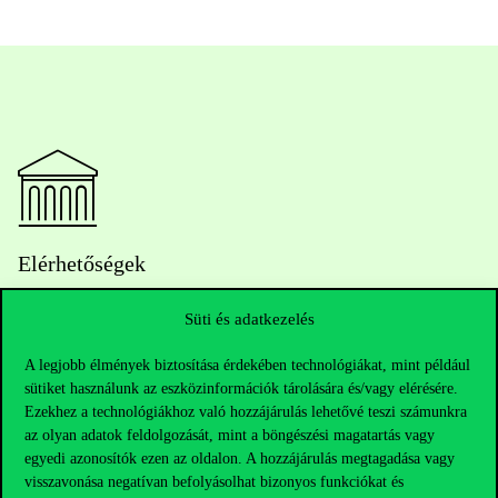
Elérhetőségek
Süti és adatkezelés
Telefonszám:
+36 1 482 5000
A legjobb élmények biztosítása érdekében technológiákat, mint például
sütiket használunk az eszközinformációk tárolására és/vagy elérésére.
Ezekhez a technológiákhoz való hozzájárulás lehetővé teszi számunkra
Kérdésed van a felvételivel kapcsolatban?
az olyan adatok feldolgozását, mint a böngészési magatartás vagy
egyedi azonosítók ezen az oldalon. A hozzájárulás megtagadása vagy
Oktatói elérhetőségek
visszavonása negatívan befolyásolhat bizonyos funkciókat és