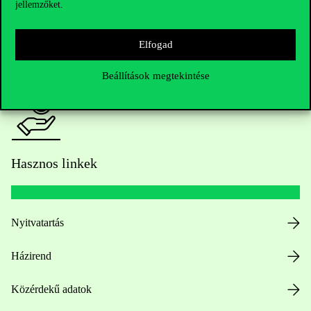
jellemzőket.
HUB jelenlegi hallgatóinknak
Elfogad
Sajtó:
press@uni-corvinus.hu
Beállítások megtekintése
Hasznos linkek
Nyitvatartás
Házirend
Közérdekű adatok