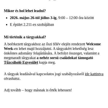
Mikor és hol lehet leadni?
2026. május 26-tól július 3-ig
, 9:00 – 12:00 óra között
E épület 2.211-es szobájában
Mi történik a tárgyakkal?
A beérkezett tárgyakhoz az őszi félév elején rendezett
Welcome
Week
-en lehet majd hozzájutni. A tárgyakért lehetőség lesz
önkéntes adomány felajánlására. A befolyt összeget, valamint a
megmaradt tárgyakat
a nehéz sorsú családokat támogató
Tűzcsiholó Egyesület
kapja meg.
A tárgyak leadásával kapcsolatos jogi szabályozásról
ide kattintva
olvashatsz.
Adj tovább – hogy másnak is érték lehessen!