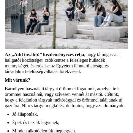
Az „Add tovább!” kezdeményezés célja
, hogy támogassa a
hallgatói közösséget, csökkentse a felesleges hulladék
mennyiségét, és erősítse az Egyetem fenntarthatósági és
társadalmi felelősségvállalási törekvéseit.
Mit várunk?
Bármilyen használati tárgyat örömmel fogadunk, amelyet te is
örömmel használnál, vagy szívesen vennél át mástól. Célunk,
hogy a felajánlott tárgyak méltósággal és örömmel találjanak új
gazdára. Nincs tárgyi megkötés, de fontos, hogy az adományok:
Jó állapotúak,
Épek és tiszták legyenek,
Minden alkotóelemük meglegyen.