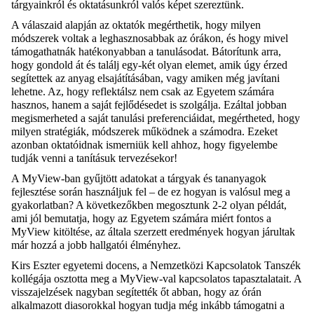
tárgyainkról és oktatásunkról valós képet szereztünk.
A válaszaid alapján az oktatók megérthetik, hogy milyen
módszerek voltak a leghasznosabbak az órákon, és hogy mivel
támogathatnák hatékonyabban a tanulásodat. Bátorítunk arra,
hogy gondold át és találj egy-két olyan elemet, amik úgy érzed
segítettek az anyag elsajátításában, vagy amiken még javítani
lehetne. Az, hogy reflektálsz nem csak az Egyetem számára
hasznos, hanem a saját fejlődésedet is szolgálja. Ezáltal jobban
megismerheted a saját tanulási preferenciáidat, megértheted, hogy
milyen stratégiák, módszerek működnek a számodra. Ezeket
azonban oktatóidnak ismerniük kell ahhoz, hogy figyelembe
tudják venni a tanításuk tervezésekor!
A MyView-ban gyűjtött adatokat a tárgyak és tananyagok
fejlesztése során használjuk fel – de ez hogyan is valósul meg a
gyakorlatban? A következőkben megosztunk 2-2 olyan példát,
ami jól bemutatja, hogy az Egyetem számára miért fontos a
MyView kitöltése, az általa szerzett eredmények hogyan járultak
már hozzá a jobb hallgatói élményhez.
Kirs Eszter egyetemi docens, a Nemzetközi Kapcsolatok Tanszék
kollégája osztotta meg a MyView-val kapcsolatos tapasztalatait. A
visszajelzések nagyban segítették őt abban, hogy az órán
alkalmazott diasorokkal hogyan tudja még inkább támogatni a