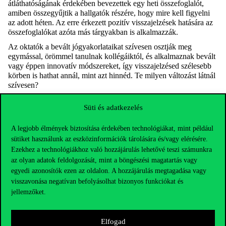
átláthatóságának érdekében bevezettek egy heti összefoglalót,
amiben összegyűjtik a hallgatók részére, hogy mire kell figyelni
az adott héten. Az erre érkezett pozitív visszajelzések hatására az
összefoglalókat azóta más tárgyakban is alkalmazzák.
Az oktatók a bevált jógyakorlataikat szívesen osztják meg
egymással, örömmel tanulnak kollégáiktól, és alkalmaznak bevált
vagy éppen innovatív módszereket, így visszajelzésed szélesebb
körben is hathat annál, mint azt hinnéd. Te milyen változást látnál
szívesen?
Süti és adatkezelés
Oszd meg a hallgatói véleményedet, töltsd ki itt a MyView-t!
A legjobb élmények biztosítása érdekében technológiákat, mint például
sütiket használunk az eszközinformációk tárolására és/vagy elérésére.
Ezekhez a technológiákhoz való hozzájárulás lehetővé teszi számunkra
az olyan adatok feldolgozását, mint a böngészési magatartás vagy
egyedi azonosítók ezen az oldalon. A hozzájárulás megtagadása vagy
visszavonása negatívan befolyásolhat bizonyos funkciókat és
jellemzőket.
Elfogad