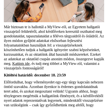
Már biztosan te is hallottál a MyView-ról, az Egyetem hallgatói
visszajelző felületéről, ahol kérdőíveken keresztül oszthatod meg
gondolataidat, tapasztalataidat a féléves tárgyaidról és óráidról. Az
ilyen módon gyűjtött adatokat elsősorban fejlesztési
folyamatainkban használjuk fel: a visszajelzéseknek
köszönhetően tudjuk a hallgatók igényeire szabni képzéseinket,
kurzusainkat, és az oktatóink által használt módszereket. Ezeket
az adatokat az oktatóid csupán anonim módon, összegezve kapják
meg.
Kattints ide
, és tudj meg többet a MyView-ról, valamint a
visszajelzés fontosságáról!
Kitöltési határidő: december 18. 23:59
Előfordulhat, hogy véleményedet egy-egy tárgy kapcsán nehezen
öntöd szavakba. Azonban ilyenkor is érdemes gondolataidnak
teret adni, és azokat megosztani velünk! Ugyanis ahhoz, hogy
ténylegesen megértsük a hallgatóink élményeit, és a kérdőívekből
nyert adatok reprezentatívak legyenek, mindenkitől visszajelzésre
van szükségünk – csak így győződhetünk meg afelől, hogy