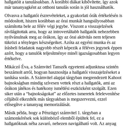
hallgatóit a tanulásukban. A korábbi diákat kibővítette, így azok
már tananyagként az otthoni tanulás során is jól használhatók.
Olvasva a hallgatói észrevételeket, a gyakorlati órák értékelésén is
módosított, hiszen korábban az órai munkát hangsúlyosabban
számította bele az félév végi jegybe. Viszont a visszajelzések
rávilágitottak arra, hogy az introvertáltabb hallgatók nehezebben
nyilvánulnak meg az órákon, így az órai aktivitás nem teljesen
tükrözi a tényleges készségeiket. Azóta az egyéni munka és az
írásbeli feladatok nagyobb részét képezik a féléves jegynek éppen
azért, hogy a tanulók teljesítménye minél igazságosabban legyen
értékelve.
Mikáczó Éva, a Számvitel Tanszék egyetemi adjunktusa szintén
beszámolt arról, hogyan hasznosítja a hallgatói visszajelzéseket a
tanítása során. A
Számvitel alapjai
tárgyban megrendezett Kahoot
bajnokságban mindig szívesen vettek részt a hallgatók, ami az
órákon játékos és hatékony ismétlési eszközként szolgált. Ezen
siker után a “bajnokságokat” az előzetes ismeretek felelevenítése
céljából elkezdték más tárgyakban is megszervezni, ezzel
elősegítve a tananyag memorizálását.
Másik példa, hogy a
Pénzügyi számvitel 1.
tárgyban a
számonkérések sok különböző elemből épültek fel, ez a
hallgatóknak néha zavaró, nehezen navigálható volt. Az anyag