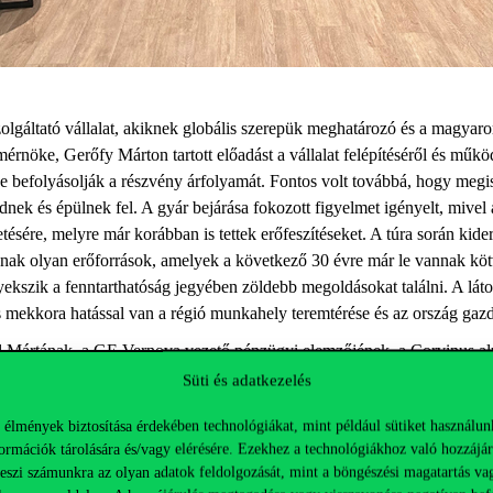
zolgáltató vállalat, akiknek globális szerepük meghatározó és a magya
 mérnöke,
Gerőfy
Márton
tartott előadást
a vállalat felépítéséről és műk
 ne befolyásolják a részvény árfolyamát. Fontos volt továbbá, hogy me
ödnek és épülnek fel. A gyár bejárása fokozott figyelmet igényelt, miv
tésére, melyre már korábban is tettek erőfeszítéseket. A túra során kid
nak olyan erőforrások, amelyek a követke
z
ő 30 évre már le vannak köt
gyekszik a fenntarthatóság jegyében zöldebb megoldásokat találni. A lát
 mekkora hatással van a régió munkahely teremtérése és az ország gaz
l
Mártának, a GE
Vernova
vezető pénzügyi elemzőjének, a Corvinus
a
Süti és adatkezelés
 élmények biztosítása érdekében technológiákat, mint például sütiket használun
ormációk tárolására és/vagy elérésére. Ezekhez a technológiákhoz való hozzájár
teszi számunkra az olyan adatok feldolgozását, mint a böngészési magatartás va