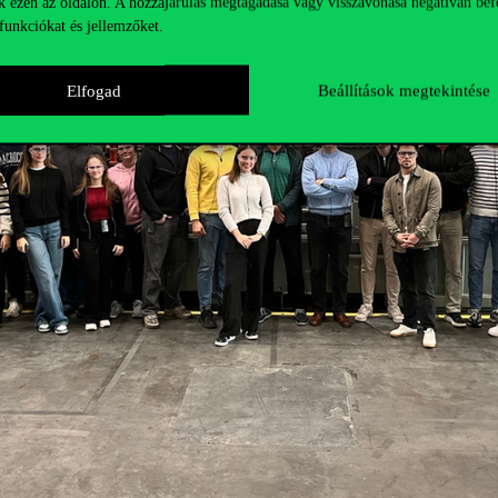
k ezen az oldalon. A hozzájárulás megtagadása vagy visszavonása negatívan bef
funkciókat és jellemzőket.
Elfogad
Beállítások megtekintése