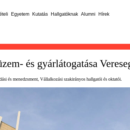
ételi
Egyetem
Kutatás
Hallgatóknak
Alumni
Hírek
 üzem- és gyárlátogatása Veres
ási és menedzsment, Vállalkozási szakirányos hallgatói és oktatói.