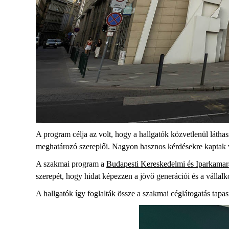
A program célja az volt, hogy a hallgatók közvetlenül látha
meghatározó szereplői. Nagyon hasznos kérdésekre kaptak vá
A
szakmai program a
Budapesti Kereskedelm
i
és Iparkamar
szerepét, hogy hidat képezzen a jövő generációi és a vállal
A hallgatók így foglalták össze a szakmai céglátogatás tapasz