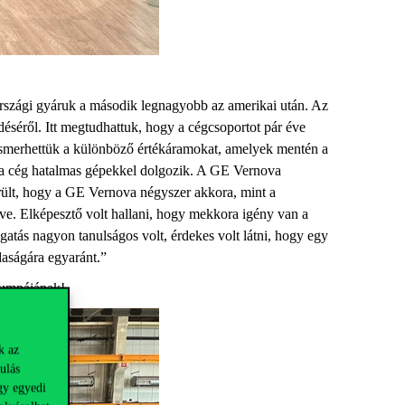
rországi gyáruk a második legnagyobb az amerikai után. Az
ödéséről. Itt megtudhattuk, hogy a cégcsoportot pár éve
gismerhettük a különböző értékáramokat, amelyek mentén a
el a cég hatalmas gépekkel dolgozik. A GE
Vernova
erült, hogy a GE
Vernova
négyszer akkora, mint a
ve. Elképesztő volt hallani, hogy mekkora igény van a
ogatás nagyon tanulságos volt, érdekes volt látni, hogy egy
daságára
egyaránt.”
lumn
ájá
nak
!
k az
ulás
gy egyedi