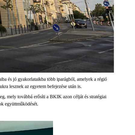
iba és jó gyakorlat
a
ikba több iparágból, a
melye
k a régió
nukra
lesznek
az egyetem befejezése után
is.
g, mely továbbá erősíti a BKIK azon célját és stratégiai
ntok együttműködését.