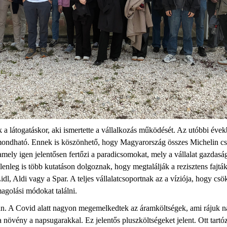
a látogatáskor, aki ismertette a vállalkozás működését. Az utóbbi évek
mondható. Ennek is köszönhető, hogy Magyarország összes Michelin csi
mely igen jelentősen fertőzi a paradicsomokat, mely a vállalat gazdasá
elenleg is több kutatáson dolgoznak, hogy megtalálják a rezisztens fajtá
idl
,
Aldi
vagy a Spar. A teljes vállalatcsoportnak az a víziója, hogy cs
magolási módokat
találni.
 A Covid alatt nagyon megemelkedtek az áramköltségek, ami rájuk nagyo
a növény a napsugarak
kal
. Ez jelentős pluszköltségeket jelent. Ott tart