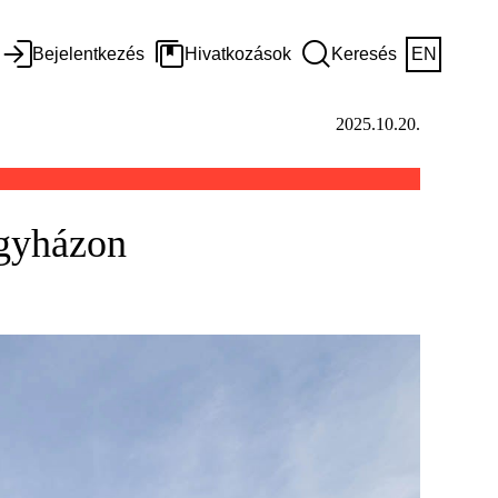
Bejelentkezés
Hivatkozások
Keresés
EN
2025.10.20.
egyházon