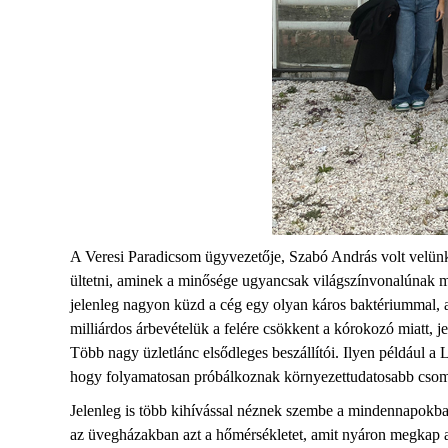
A Veresi Paradicsom ügyvezetője, Szabó András volt velünk 
ültetni, aminek a minősége ugyancsak világszínvonalúnak 
jelenleg nagyon küzd a cég egy olyan káros baktériummal, a
milliárdos
árbevételük
a felére csökkent a kórokozó
miatt
, j
Több nagy üzletlánc elsődleges beszállít
ói
. Ilyen például a
L
hogy folyamatosan próbálkoznak környezettudatosabb cso
Jelenleg
is több kihívással néznek szembe a mindennapokban.
az üvegházakban azt a hőmérsékletet, amit nyáron megkap 