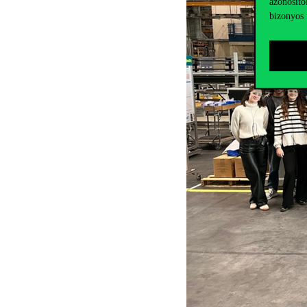
azonosító
bizonyos 