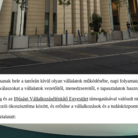
ssanak bele a tanórán kívül olyan vállalatok működésébe, napi folyamata
laszokat a vállalatok vezetőitől, menedzsereitől,
e
tapasztalatok hasz
a
és az
Ifjúsági Vállalkozásélénkítő Egyesület
támogatásával valósult me
kozói ökoszisztéma között, és erősítse a vállalkozások és a tudásközpo
talatait: