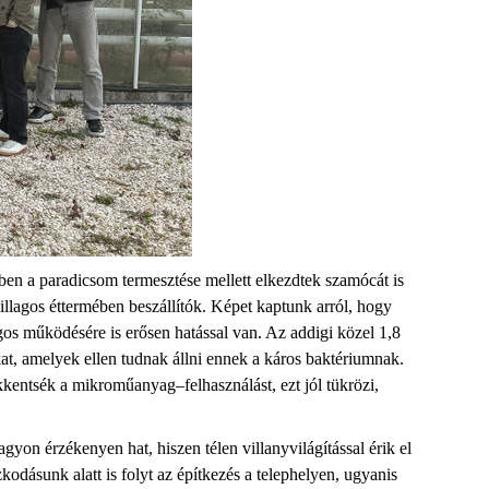
ben a paradicsom termesztése mellett elkezdtek szamócát is
llagos éttermé
ben
beszállító
k
. Képet kaptunk arról, hogy
gos működésére is erősen hatással van. Az addigi közel 1,8
kat, amelyek ellen
tudnak állni ennek a káros baktériumnak.
ökkentsék a
mikroműanyag
–
felhasználást, ezt jól tükrözi,
n érzékenyen hat, hiszen télen villanyvilágítással érik el
ózkodásunk alatt is folyt az építkezés a telephelyen, ugyanis