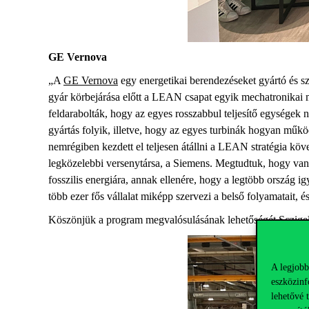
GE
Vernova
„A
GE
Vernova
egy energetikai berendezéseket gyártó és s
gyár körbejárása előtt a LEAN csapat egyik mechatronikai
feldarabolták, hogy az egyes rosszabbul teljesítő egységek
gyártás folyik, illetve, hogy az egyes turbinák hogyan műk
nemrégiben kezdett el teljesen átállni a LEAN stratégia köve
legközelebbi versenytársa, a Siemens.
M
egtudtuk, hogy van
fosszilis energiára, annak ellenére, hogy a legtöbb ország i
több ezer fős vállalat miképp szervezi a belső folyamatait
,
és
Köszönjük
a program megvalósulásának lehetőségét
Sczige
A legjobb
eszközinf
lehetővé 