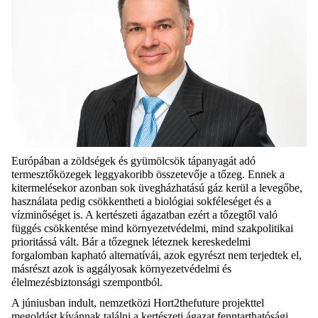
Európában a zöldségek és gyümölcsök tápanyagát adó
termesztőközegek leggyakoribb összetevője a tőzeg. Ennek a
kitermelésekor azonban sok üvegházhatású gáz kerül a levegőbe,
használata pedig csökkentheti a biológiai sokféleséget és a
vízminőséget is. A kertészeti ágazatban ezért a tőzegtől való
függés csökkentése mind környezetvédelmi, mind szakpolitikai
prioritássá vált. Bár a tőzegnek léteznek kereskedelmi
forgalomban kapható alternatívái, azok egyrészt nem terjedtek el,
másrészt azok is aggályosak környezetvédelmi és
élelmezésbiztonsági szempontból.
A júniusban indult, nemzetközi Hort2thefuture projekttel
megoldást kívánnak találni a kertészeti ágazat fenntarthatósági