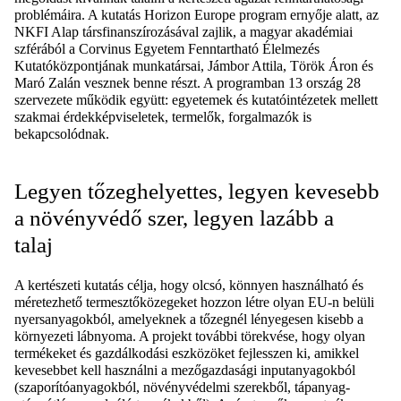
problémáira. A kutatás Horizon Europe program ernyője alatt, az
NKFI Alap társfinanszírozásával zajlik, a magyar akadémiai
szférából a Corvinus Egyetem Fenntartható Élelmezés
Kutatóközpontjának munkatársai, Jámbor Attila, Török Áron és
Maró Zalán vesznek benne részt. A programban 13 ország 28
szervezete működik együtt: egyetemek és kutatóintézetek mellett
szakmai érdekképviseletek, termelők, forgalmazók is
bekapcsolódnak.
Legyen tőzeghelyettes, legyen kevesebb
a növényvédő szer, legyen lazább a
talaj
A kertészeti kutatás célja, hogy olcsó, könnyen használható és
méretezhető termesztőközegeket hozzon létre olyan EU-n belüli
nyersanyagokból, amelyeknek a tőzegnél lényegesen kisebb a
környezeti lábnyoma. A projekt további törekvése, hogy olyan
termékeket és gazdálkodási eszközöket fejlesszen ki, amikkel
kevesebbet kell használni a mezőgazdasági inputanyagokból
(szaporítóanyagokból, növényvédelmi szerekből, tápanyag-