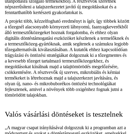
utánpótlásra szolgáló termékekből). A résztvevők szeretnék
népszerűsíteni a talajszerkezetet javító új megoldásokat és a
fenntarthatóbb kertészeti gyakorlatokat is.
A projekt több, kézzelfogható eredményt is ígér, így többek között
a tőzegnél alacsonyabb környezeti lábnyomú, faanyagkeverékből
álló termesztőközegeket hoznak forgalomba, és ehhez olyan
digitális döntéstámogatási eszközöket készítenek a termelőknek és
a termesztőközeg-gyártóknak, amik segítenek a számukra legjobb
tőzegalternatívák kiválasztásában. A kutatók ehhez kapcsolódóan
trágyázási és öntözési stratégiákat dolgoznak ki a tőzegmentes és
a kevesebb tőzeget tartalmazó termesztőközegekhez, és
megoldásokat kínálnak majd a talajtömörödés megelőzésére,
csökkentésére. A résztvevők új szerves, mikrobiális és kémiai
termékeket is létrehoznak majd a talajszerkezet javítására, és
olyan új, nano- és mikrobuborékos öntözési technológiákat
fejlesztenek, amivel a növények több oxigénhez fognak jutni a
tömörödött talajokban.
Valós vásárlási döntéseket is tesztelnek
„A magyar csapat irányításával dolgozzuk ki a programban azt a
módszertant és azokat a döntéstámogató eszközöket, amelyekkel