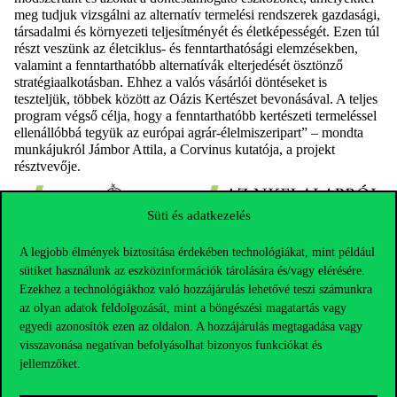
meg tudjuk vizsgálni az alternatív termelési rendszerek gazdasági,
társadalmi és környezeti teljesítményét és életképességét. Ezen túl
részt veszünk az életciklus- és fenntarthatósági elemzésekben,
valamint a fenntarthatóbb alternatívák elterjedését ösztönző
stratégiaalkotásban. Ehhez a valós vásárlói döntéseket is
teszteljük, többek között az Oázis Kertészet bevonásával. A teljes
program végső célja, hogy a fenntarthatóbb kertészeti termeléssel
ellenállóbbá tegyük az európai agrár-élelmiszeripart” – mondta
munkájukról Jámbor Attila, a Corvinus kutatója, a projekt
résztvevője.
Süti és adatkezelés
A legjobb élmények biztosítása érdekében technológiákat, mint például
sütiket használunk az eszközinformációk tárolására és/vagy elérésére.
Ezekhez a technológiákhoz való hozzájárulás lehetővé teszi számunkra
az olyan adatok feldolgozását, mint a böngészési magatartás vagy
egyedi azonosítók ezen az oldalon. A hozzájárulás megtagadása vagy
visszavonása negatívan befolyásolhat bizonyos funkciókat és
jellemzőket.