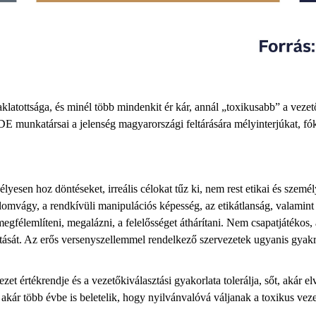
klatottsága, és minél több mindenkit ér kár, annál „toxikusabb” a vezet
DE munkatársai a jelenség magyarországi feltárására mélyinterjúkat, fók
zélyesen hoz döntéseket, irreális célokat tűz ki, nem rest etikai és szem
lomvágy, a rendkívüli manipulációs képesség, az etikátlanság, valamint 
megfélemlíteni, megalázni, a felelősséget áthárítani. Nem csapatjátékos,
tását. Az erős versenyszellemmel rendelkező szervezetek ugyanis gyakra
t értékrendje és a vezetőkiválasztási gyakorlata tolerálja, sőt, akár elvá
 akár több évbe is beletelik, hogy nyilvánvalóvá váljanak a toxikus v