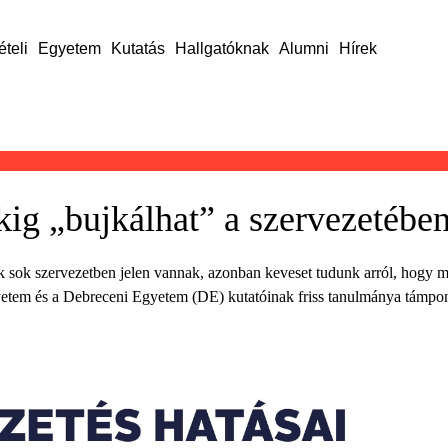
ételi
Egyetem
Kutatás
Hallgatóknak
Alumni
Hírek
kig „bujkálhat” a szervezetébe
 sok szervezetben jelen vannak, azonban keveset tudunk arról, hogy mi j
Egyetem és a Debreceni Egyetem (DE) kutatóinak friss tanulmánya támpon