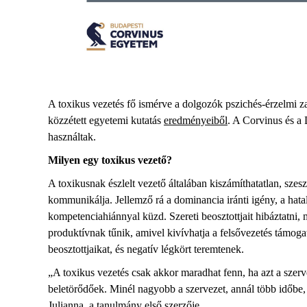
A toxikus vezetés fő ismérve a dolgozók pszichés-érzelmi za
közzétett egyetemi kutatás
eredménye
iből
. A Corvinus és a 
használtak.
Milyen egy toxikus vezető?
A toxikusnak észlelt vezető általában kiszámíthatatlan, szes
kommunikálja. Jellemző rá a dominancia iránti igény, a hata
kompetenciahiánnyal küzd. Szereti beosztottjait hibáztatni, 
produktívnak tűnik, amivel kivívhatja a felsővezetés támoga
beosztottjaikat, és negatív légkört teremtenek.
„
A toxikus vezetés csak akkor maradhat fenn, ha azt a szerveze
beletörődőek. Minél nagyobb a szervezet, annál több időbe,
Julianna, a tanulmány első szerzője.