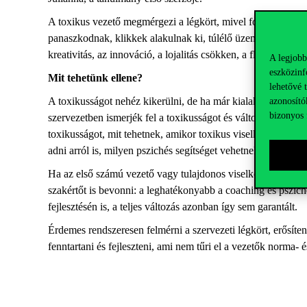
A toxikus vezető megmérgezi a légkört, mivel folyamatos ér
panaszkodnak, klikkek alakulnak ki, túlélő üzemmódba kapcs
kreativitás, az innováció, a lojalitás csökken, a fluktuáció 
A legjobb
eszközinf
Mit tehetünk ellene?
lehetővé 
A toxikusságot nehéz kikerülni, de ha már kialakult, mihamar
azonosító
bizonyos 
szervezetben ismerjék fel a toxikusságot és változást indít
toxikusságot, mit tehetnek, amikor toxikus viselkedést észle
adni arról is, milyen pszichés segítséget vehetnek igénybe a
Ha az első számú vezető vagy tulajdonos viselkedése toxikus,
szakértőt is bevonni: a leghatékonyabb a coaching és pszic
fejlesztésén is, a teljes változás azonban így sem garantált.
Érdemes rendszeresen felmérni a szervezeti légkört, erősíten
fenntartani és fejleszteni, ami nem tűri el a vezetők norma-