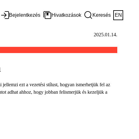
Bejelentkezés
Hivatkozások
Keresés
EN
2025.01.14.
n
ellemzi ezt a vezetési stílust, hogyan ismerhetjük fel az
tot adhat ahhoz, hogy jobban felismerjük és kezeljük a