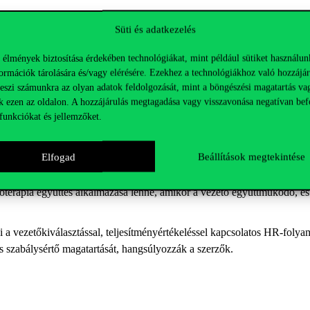
zelmi frusztrációt okoz. A munkatársak kiégnek, túlterheltté, motivála
Süti és adatkezelés
olnak, és a gyászhoz hasonló folyamaton mennek keresztül. A szervezet
megnő. Félelemkultúra, bizalmatlan légkör alakul ki, torzul az informáci
 élmények biztosítása érdekében technológiákat, mint például sütiket használun
ormációk tárolására és/vagy elérésére. Ezekhez a technológiákhoz való hozzájár
teszi számunkra az olyan adatok feldolgozását, mint a böngészési magatartás va
abb kezelni kell, hogy ne épüljön be a szervezeti kultúrába, és elkerülh
k ezen az oldalon. A hozzájárulás megtagadása vagy visszavonása negatívan bef
funkciókat és jellemzőket.
sanak, pl. a HR vagy egy felsővezető kezdeményezésére. Fontos edukálni
lnek, például, hogy jelzik a HR-nek, az illető felettesének, vagy egy bel
z érintettek a feldolgozáshoz.
Elfogad
Beállítások megtekintése
 akkor az alatta lévő vezetői szintnek a feladata a toxikusság kivédése
hoterápia együttes alkalmazása lenne, amikor a vezető együttműködő, és
i a vezetőkiválasztással, teljesítményértékeléssel kapcsolatos HR-folyam
 és szabálysértő magatartását, hangsúlyozzák a szerzők.