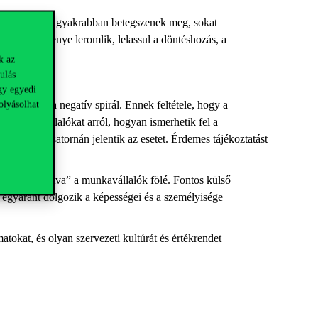
tlanná válnak, gyakrabban betegszenek meg, sokat
 teljesítménye leromlik, lelassul a döntéshozás, a
óáramlás.
k az
ulás
gy egyedi
ető legyen a negatív spirál. Ennek feltétele, hogy a
olyásolhat
 a munkavállalókat arról, hogyan ismerhetik fel a
ső anonim csatornán jelentik az esetet. Érdemes tájékoztatást
, „ernyőt tartva” a munkavállalók fölé. Fontos külső
 egyaránt dolgozik a képességei és a személyisége
atokat, és olyan szervezeti kultúrát és értékrendet