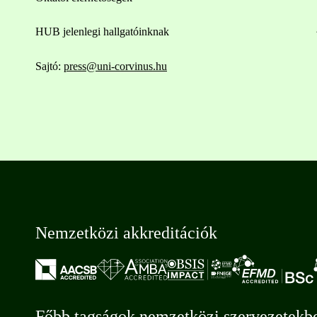
HUB jelenlegi hallgatóinknak
Sajtó:
press@uni-corvinus.hu
Nemzetközi akkreditációk
Főbb tagságok nemzetközi szervezetekb