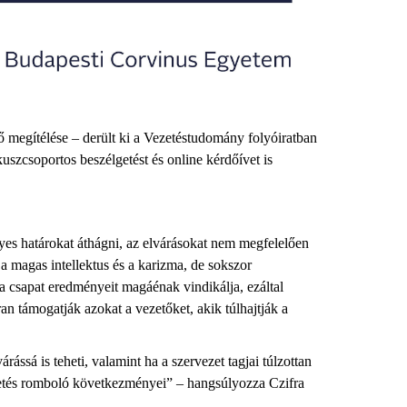
ő megítélése – derült ki a Vezetéstudomány folyóiratban
uszcsoportos beszélgetést és online kérdőívet is
élyes határokat áthágni, az elvárásokat nem megfelelően
a magas intellektus és a karizma, de sokszor
 a csapat eredményeit magáénak vindikálja, ezáltal
n támogatják azokat a vezetőket, akik túlhajtják a
rássá is teheti, valamint ha a szervezet tagjai túlzottan
ezetés romboló következményei
” – hangsúlyozza Czifra