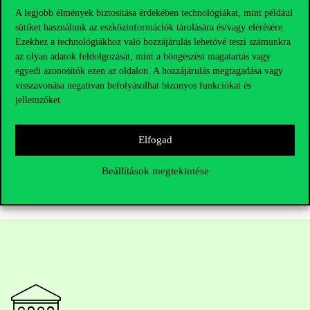
Az elmúlt évtizedben a társadalom- és viselkedéstudományokban
A legjobb élmények biztosítása érdekében technológiákat, mint például
jelentős reformok indultak annak érdekében, hogy a kutatás
sütiket használunk az eszközinformációk tárolására és/vagy elérésére.
átláthatóbb, reprodukálhatóbb és megbízhatóbb legyen. Az
Ezekhez a technológiákhoz való hozzájárulás lehetővé teszi számunkra
előzetes regisztráció, a regisztrált tanulmányok, a replikációs
az olyan adatok feldolgozását, mint a böngészési magatartás vagy
vizsgálatok és az elemzések reprodukálhatóságának ellenőrzése
egyedi azonosítók ezen az oldalon. A hozzájárulás megtagadása vagy
mind azt szolgálják, hogy csökkenjen a véletlen találatok és a
visszavonása negatívan befolyásolhat bizonyos funkciókat és
torzított eredmények aránya.
jellemzőket.
A tanulmányról és annak tágabb összefüggéseiről a Nature
szerkesztőségi cikket is közölt, amely
itt
érhető el.
KÉP: a Nature online címlapképe 2026. április 1-jén
Elfogad
Beállítások megtekintése