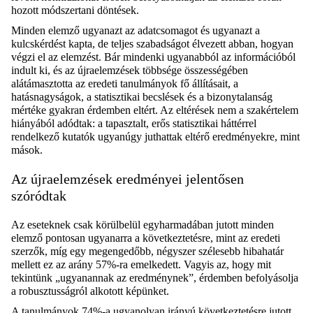
hozott módszertani döntések.
Minden elemző ugyanazt az adatcsomagot és ugyanazt a
kulcskérdést kapta, de teljes szabadságot élvezett abban, hogyan
végzi el az elemzést. Bár mindenki ugyanabból az információból
indult ki, és az újraelemzések többsége összességében
alátámasztotta az eredeti tanulmányok fő állításait, a
hatásnagyságok, a statisztikai becslések és a bizonytalanság
mértéke gyakran érdemben eltért. Az eltérések nem a szakértelem
hiányából adódtak: a tapasztalt, erős statisztikai háttérrel
rendelkező kutatók ugyanúgy juthattak eltérő eredményekre, mint
mások.
Az újraelemzések eredményei jelentősen
szóródtak
Az eseteknek csak körülbelül egyharmadában jutott minden
elemző pontosan ugyanarra a következtetésre, mint az eredeti
szerzők, míg egy megengedőbb, négyszer szélesebb hibahatár
mellett ez az arány 57%-ra emelkedett. Vagyis az, hogy mit
tekintünk „ugyanannak az eredménynek”, érdemben befolyásolja
a robusztusságról alkotott képünket.
A tanulmányok 74%-a ugyanolyan irányú következtetésre jutott,