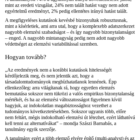
mint az eredeti vizsgálat, 24% nem talált hatást vagy nem adott
egyértelmű eredményt, 2% pedig ellentétes irányú hatást talált.
A megfigyeléses kutatások kevésbé bizonyultak robusztusnak,
mint a kísérletiek, ami arra utal, hogy a komplexebb adatszerkezet
nagyobb elemzési szabadságot – és így nagyobb bizonytalanságot
– enged. A nagyobb mintanagyság pedig nem adott nagyobb
védettséget az elemzési variabilitással szemben.
Hogyan tovább?
„Az eredmények nem a korábbi kutatások hitelességét
kérdőjelezik meg, és nem jelentik azt, hogy a
társadalomtudományok megbízhatatlanok lennének. Épp
ellenkezőleg: arra világítanak rá, hogy egyetlen elemzés
bemutatása sokszor nem tükrözi a valós empirikus bizonytalanság
mértékét, és ha az elemzési változatosságot figyelmen kívül
hagyjuk, az indokolatlan magabiztossághoz vezethet a
tudományos következtetésekben. Sokszor ugyanis több, előre
nem feltárt, mégis indokolható elemzési út létezhet, ezért láthatóvá
kell tenni az alternatívákat” – mondja Szászi Barnabás, a
tanulmány egyik szerzője.
A tanulmány ezért a több elemző elvére építő (multi-analyst) és az