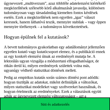
úgynevezett „multiverzum”, azaz többféle adatelemzést kiértékelő
megközelítések szélesebb körű alkalmazását javasolja, különösen
tudományosan vagy társadalmilag kiemelten fontos kérdések
esetén. Ezek a megközelítések nem egyetlen „igaz” választ
keresnek, hanem láthatóvá teszik, mennyire stabilak – vagy éppen
mennyire törékenyek – a tudományos következtetések.
Hogyan épülnek fel a kutatások?
A bevett tudományos gyakorlatban egy adatállományt jellemzően
egyetlen kutató vagy kutatócsoport elemez, és a publikáció ennek
az egy konkrét elemzési útnak az eredményét mutatja be. A
lektorálás ugyan vizsgálja a módszertani elfogadhatóságot, de
ritkán derül ki, milyen eredmények születtek volna más,
ugyanúgy védhető statisztikai döntések mellett.
Pedig az empirikus kutatás során számos döntési pont adódik:
hogyan tisztítják az adatokat, miként definiálják a változókat,
milyen statisztikai modelleket vagy szoftvereket használnak, és
hogyan értelmezik az eredményeket. Ezek a választások együtt
adják az úgynevezett elemzési változatosságot – azt a
rugalmasságot, amely alapvetően befolyásolhatja a végső
Süti és adatkezelés
következtetéseket.