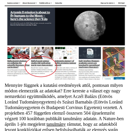
Mennyire függnek a kutatási eredmények attól, pontosan milyen
módon elemezzük az adatokat? Erre kereste a választ egy nagy
nemzetközi együttműködés, amelyet Aczél Balázs (Eötvös
Loránd Tudományegyetem) és Szászi Barnabás (Eötvös Loránd
Tudományegyetem és Budapesti Corvinus Egyetem) vezetett. A
projektben 457 független elemző összesen 504 újraelemzést
végzett 100 korábban publikált tanulmány adatain. A Nature-ben
április 1-jén megjelent
tanulmány
rámutat, hogy az adatokból
levont konklúziókat erősen befolyásolhatják az elemzés során