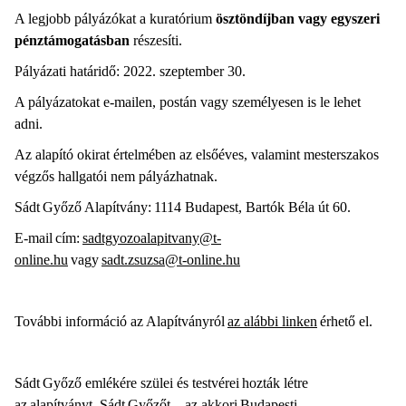
A legjobb pályázókat a kuratórium
ösztöndíjban vagy egyszeri
pénztámogatásban
részesíti.
Pályázati határidő: 2022. szeptember 30.
A pályázatokat e-mailen, postán vagy személyesen is le lehet
adni.
Az alapító okirat értelmében az elsőéves, valamint mesterszakos
végzős hallgatói nem pályázhatnak.
Sádt Győző Alapítvány: 1114 Budapest, Bartók Béla út 60.
E-mail cím:
sadtgyozoalapitvany@t-
online.hu
vagy
sadt.zsuzsa@t-online.hu
További információ az Alapítványról
az alábbi linken
érhető el.
Sádt Győző emlékére szülei és testvérei hozták létre
az alapítványt. Sádt Győzőt – az akkori Budapesti