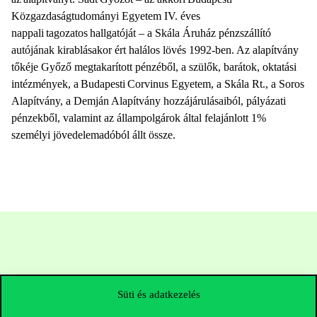
Közgazdaságtudományi Egyetem IV. éves
nappali tagozatos hallgatóját – a Skála Áruház pénzszállító
autójának kirablásakor ért halálos lövés 1992-ben. Az alapítvány
tőkéje Győző megtakarított pénzéből, a szülők, barátok, oktatási
intézmények, a Budapesti Corvinus Egyetem, a Skála Rt., a Soros
Alapítvány, a Demján Alapítvány hozzájárulásaiból, pályázati
pénzekből, valamint az állampolgárok által felajánlott 1%
személyi jövedelemadóból állt össze.
Süti és adatkezelés