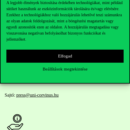
A legjobb élmények biztosítása érdekében technológiákat, mint például
sütiket használunk az eszközinformációk tárolására és/vagy elérésére.
Elérhetőségek
Ezekhez a technológiákhoz való hozzájárulás lehetővé teszi számunkra
az olyan adatok feldolgozását, mint a böngészési magatartás vagy
egyedi azonosítók ezen az oldalon. A hozzájárulás megtagadása vagy
visszavonása negatívan befolyásolhat bizonyos funkciókat és
Telefonszám:
+36 1 482 5000
jellemzőket.
Kérdésed van a felvételivel kapcsolatban?
Elfogad
Oktatói elérhetőségek
Beállítások megtekintése
HUB jelenlegi hallgatóinknak
Sajtó:
press@uni-corvinus.hu