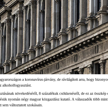
agyarországon a koronavírus-járvány, de rávilágított arra, hogy bizonyo
z alkoholfogyasztást.
ztásának növekedéséről, 8 százalékuk csökkenésről, de ez az összkép e
mérésük nyomán négy magyar közgazdász kutató. A válaszadók több mint f
t sem változtatott szokásain.