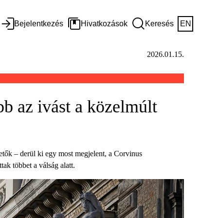
Bejelentkezés
Hivatkozások
Keresés
EN
2026.01.15.
bb az ivást a közelmúlt
tők – derül ki egy most megjelent, a Corvinus
ak többet a válság alatt.