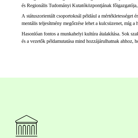
és Regionális Tudományi Kutatóközpontjának főigazgatója, 
A
státus
z
orientált
csoportoknál például a mértékletességet ér
mentális teljesítmény megőrzése lehet a kulcsüzenet, míg a 
Hasonlóan fontos a munkahelyi kultúra átalakítása. Sok sz
és a vezetők példamutatása mind hozzájárulhatnak ahhoz, ho