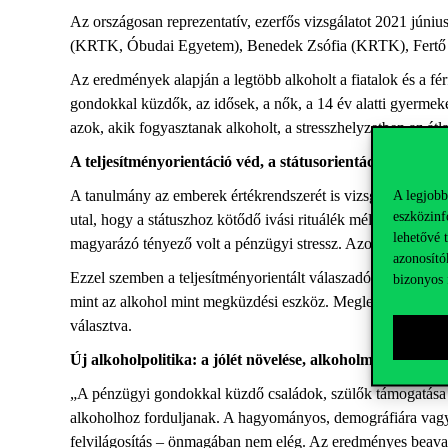
Az országosan reprezentatív,
ezerfős
vizsgálatot 2021 júniu
(KRTK, Óbudai Egyetem), Benedek Zsófia (KRTK), Fertő 
Az eredmények alapján a legtöbb alkoholt a fiatalok és a fé
gondokkal küzdők, az idősek, a nők, a 14 év alatti gyermeke
azok, akik fogyasztanak alkoholt, a stresszhelyzetben az á
A teljesítményorientáció véd, a státus
o
rientáció kockáza
A tanulmány az emberek értékrendszerét is vizsgálta: a túlzo
A legjobb
eszközinf
utal, hogy a státuszhoz kötődő ivási rituálék mélyen beágy
lehetővé 
magyarázó tényező volt a pénzügyi stressz. Azok, akik a járv
azonosító
Ezzel szemben a teljesítményorientált válaszadók inkább vis
bizonyos 
mint az
alkohol
mint megküzdési eszköz. Meglepő eredmény, h
választva.
Új alkoholpolitika: a jólét növelése, alkoholmentes mun
„A pénzügyi gondokkal küzdő családok, szülők támogatása kö
alkoholhoz forduljanak. A hagyományos, demográfiára vagy g
felvilágosítás – önmagában nem elég. Az eredményes beavat