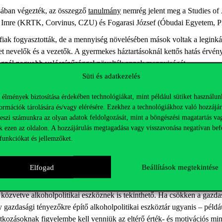
sában végezték, az összegző
tanulmány
nemrég jelent meg a
Studies
of
Imre (KRTK, Corvinus, CZU) és Fogarasi József (Óbudai Egyetem, 
rfiak fogyasztották, de a mennyiség növelésében mások voltak a legink
t nevelők és a vezetők. A gyermekes háztartásoknál kettős hatás érvény
tlagnál nagyobb valószínűséggel növelték annak mennyiségét.
Süti és adatkezelés
t
tt fogyasztás legerősebb
előrejelzője
a „hatalom” – a státusz, befolyás és
 élmények biztosítása érdekében technológiákat, mint például sütiket használun
ormációk tárolására és/vagy elérésére. Ezekhez a technológiákhoz való hozzájár
azódtak a mindennapi, különösen a szakmai életbe feszültségoldás vagy
teszi számunkra az olyan adatok feldolgozását, mint a böngészési magatartás va
ány alatt romló anyagi helyzetről számoltak be, jóval nagyobb eséllyel 
k ezen az oldalon. A hozzájárulás megtagadása vagy visszavonása negatívan bef
szafogták vagy stabilan tartották fogyasztásukat. Számukra a produktivi
funkciókat és jellemzőket.
ogy a hedonista értékek szintén enyhén csökkentették az ivás esélyét 
Elfogad
Beállítások megtekintése
kahelyi kultúra
zvetve alkoholpolitikai eszköznek is tekinthető. Ha csökken a gazdasá
azdasági tényezőkre építő alkoholpolitikai eszköztár ugyanis – példáu
kozásoknak figyelembe kell venniük az eltérő érték- és motivációs
min