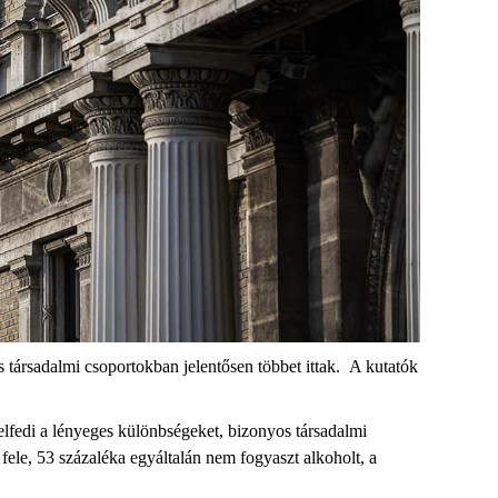
s társadalmi csoportokban jelentősen többet ittak.
A kutatók
lfedi a lényeges különbségeket, bizonyos társadalmi
ele, 53 százaléka egyáltalán nem fogyaszt alkoholt, a