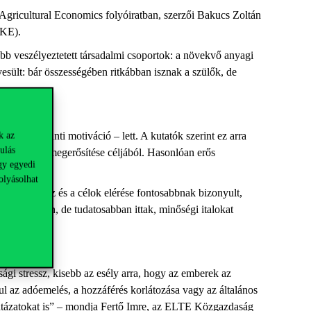
Agricultural
Economics
folyóiratban, szerzői
Bakucs
Zoltán
PKE).
ább veszélyeztetett társadalmi csoportok: a növekvő anyagi
esült: bár összességében ritkábban isznak a szülők, de
 kontroll iránti motiváció – lett. A kutatók szerint ez arra
k az
ulás
a
státusz
uk
megerősítés
e
céljából. Hasonlóan erős
gy egyedi
ittak többet.
olyásolhat
tás, a fókusz és a célok elérése fontosabbnak bizonyult,
– ritkábban, de tudatosabban ittak, minőségi italokat
gi stressz, kisebb az esély arra, hogy az emberek az
l az adóemelés, a hozzáférés korlátozása vagy az általános
tázatokat
is” – mondja Fertő Imre, az ELTE Közgazdaság