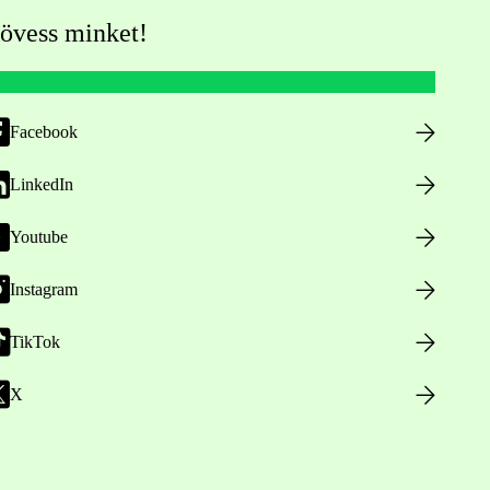
övess minket!
Facebook
LinkedIn
Youtube
Instagram
TikTok
X