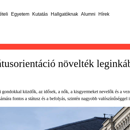
ételi
Egyetem
Kutatás
Hallgatóknak
Alumni
Hírek
átusorientáció növelték leginká
 gondokkal küzdők, az idősek, a nők, a kisgyermeket nevelők és a veze
ára fontos a státusz és a befolyás, szintén nagyobb valószínűséggel itt