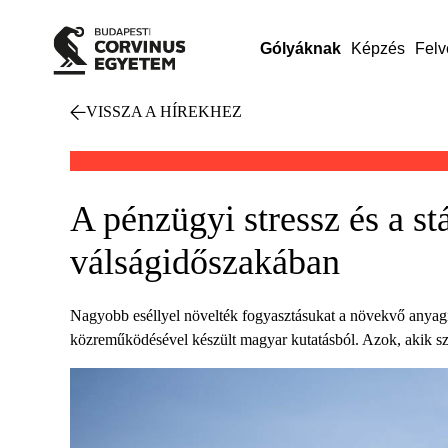
Gólyáknak
Képzés
Felv
VISSZA A HÍREKHEZ
A pénzügyi stressz és a st
válságidőszakában
Nagyobb eséllyel növelték fogyasztásukat a növekvő anyagi
közreműködésével készült magyar kutatásból. Azok, akik szám