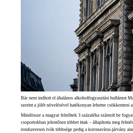
Bár nem indított el általános alkoholfogyasztási hullámot M
szerint a jólét növelésével hatékonyan lehetne csökkenteni a
Mindössze a magyar felnőttek 3 százaléka számolt be fogyas
csoportokban jelentősen többet ittak – állapította meg fel
rendszeresen ivók többsége pedig a koronavírus-járvány alat