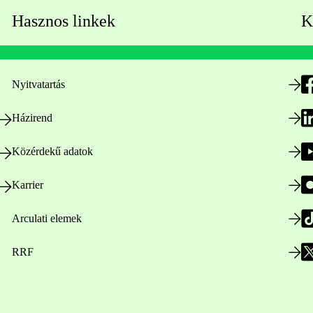
Hasznos linkek
K
Nyitvatartás
Házirend
Közérdekű adatok
Karrier
Arculati elemek
RRF