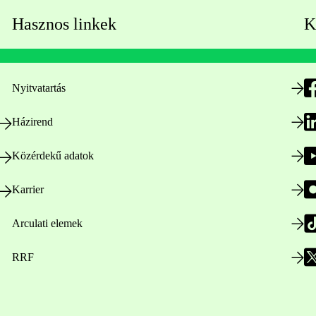
Hasznos linkek
K
Nyitvatartás
Házirend
Közérdekű adatok
Karrier
Arculati elemek
RRF