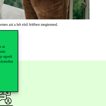
demes azt a hét első felében
megtenned
.
k az
ulás
gy egyedi
olyásolhat