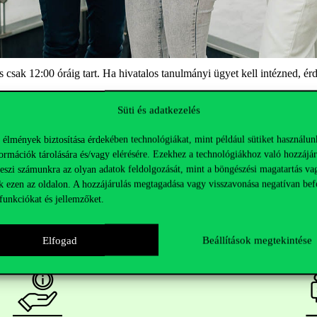
 csak 12:00 óráig tart. Ha hivatalos tanulmányi ügyet kell intézned, ér
 annak funkcióit a leállás alatt is használhatod.
Süti és adatkezelés
 élmények biztosítása érdekében technológiákat, mint például sütiket használun
ormációk tárolására és/vagy elérésére. Ezekhez a technológiákhoz való hozzájár
teszi számunkra az olyan adatok feldolgozását, mint a böngészési magatartás va
k ezen az oldalon. A hozzájárulás megtagadása vagy visszavonása negatívan bef
funkciókat és jellemzőket.
Elfogad
Beállítások megtekintése