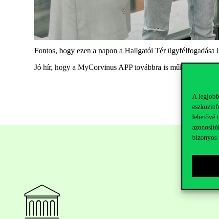
Fontos, hogy ezen a napon a Hallgatói Tér ügyfélfogadása is
Jó hír, hogy a
MyCorvinus
APP
továbbra is működni fog, így
A legjobb
eszközinf
lehetővé 
azonosító
bizonyos 