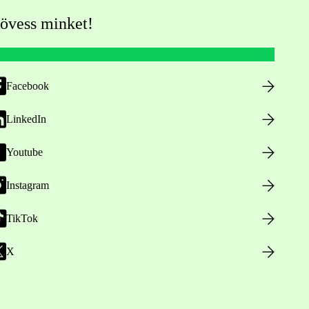
övess minket!
Facebook
LinkedIn
Youtube
Instagram
TikTok
X