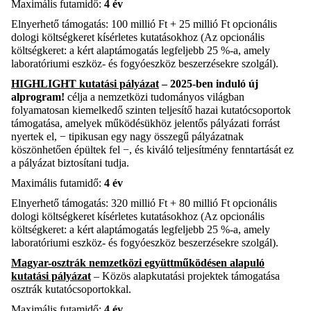
Maximális futamidő:
4 év
Elnyerhető támogatás:
100 millió
Ft
+
25 millió Ft opcionális
dologi költségkeret kísérletes kutatásokhoz (
Az opcionális
költségkeret
: a
kért alaptámogatás legfeljebb 25 %-a, amely
laboratóriumi eszköz- és fogyóeszköz beszerzésekre szolgál
).
HIGHLIGHT kutatási pályázat
–
2025-ben induló új
alprogram!
célja a nemzetközi tudományos világban
folyamatosan kiemelkedő szinten teljesítő hazai kutatócsoportok
támogatása, amelyek működésükhöz jelentős pályázati forrást
nyertek el, − tipikusan egy nagy összegű pályázatnak
köszönhetően épültek fel −, és kiváló teljesítmény fenntartását ez
a pályázat biztosítani tudja.
Maximális futamidő:
4 év
Elnyerhető támogatás:
320 millió
Ft
+
80 millió Ft opcionális
dologi költségkeret kísérletes kutatásokhoz (
Az opcionális
költségkeret
: a
kért alaptámogatás legfeljebb 25 %-a, amely
laboratóriumi eszköz- és fogyóeszköz beszerzésekre szolgál
).
Magyar-osztrák nemzetközi együttműködésen alapuló
kutatási pályázat
– Közös alapkutatási projektek támogatása
osztrák kutatócsoportokkal.
Maximális futamidő:
4 év