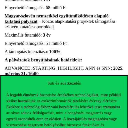
Elnyerhető támogatás:
68 millió
Ft
Magyar-szlovén nemzetközi együttműködésen alapuló
kutatási pályázat
– Közös alapkutatási projektek támogatása
szlovén kutatócsoportokkal.
Maximális futamidő:
3 év
Elnyerhető támogatás:
51 millió
Ft
A támogatás intenzitása:
100%
A pályázatok benyújtásának határideje
:
ADVANCED, STARTING, HIGHLIGHT. ANN
és
SNN
:
2025.
március
31.
16:00
EXCELLENCE:
2025. szeptember 10. 16:00
Süti és adatkezelés
Kérjük, hogy Baumgartner László (
laszlo.baumgartner@uni-
A legjobb élmények biztosítása érdekében technológiákat, mint például
corvinus.hu
), a Hazai Pályázatok és Projektek munkatársa felé
mindenképp jelezzék a pályázási szándékot!
sütiket használunk az eszközinformációk tárolására és/vagy elérésére.
Ezekhez a technológiákhoz való hozzájárulás lehetővé teszi számunkra
További részletek és pályázati feltételek:
ITT
az olyan adatok feldolgozását, mint a böngészési magatartás vagy
egyedi azonosítók ezen az oldalon. A hozzájárulás megtagadása vagy
visszavonása negatívan befolyásolhat bizonyos funkciókat és