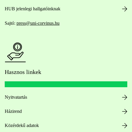
HUB jelenlegi hallgatóinknak
Sajtó:
press@uni-corvinus.hu
Hasznos linkek
Nyitvatartás
Házirend
Közérdekű adatok