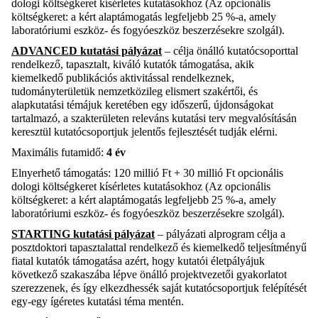
dologi költségkeret
kísérletes kutatásokhoz
(Az opcionális
költségkeret
: a
kért alaptámogatás legfeljebb 25 %-a, amely
laboratóriumi eszköz- és fogyóeszköz beszerzésekre szolgál)
.
ADVANCED kutatási pályázat
– célja önálló kutatócsoporttal
rendelkező, tapasztalt, kiváló kutatók támogatása, akik
kiemelkedő publikációs aktivitással rendelkeznek,
tudományterületük nemzetközileg elismert szakértői, és
alapkutatási témájuk keretében egy időszerű, újdonságokat
tartalmazó, a szakterületen releváns kutatási terv megvalósításán
keresztül kutatócsoportjuk jelentős fejlesztését tudják elérni.
Maximális futamidő:
4 év
Elnyerhető támogatás:
120 millió
Ft
+
30 millió Ft opcionális
dologi költségkeret kísérletes kutatásokhoz (
Az opcionális
költségkeret
: a
kért alaptámogatás legfeljebb 25 %-a, amely
laboratóriumi eszköz- és fogyóeszköz beszerzésekre szolgál
).
STARTING kutatási pályázat
– pályázati alprogram célja a
posztdoktori tapasztalattal rendelkező és kiemelkedő teljesítményű
fiatal kutatók támogatása azért, hogy kutatói életpályájuk
következő szakaszába lépve önálló projektvezetői gyakorlatot
szerezzenek, és így elkezdhessék saját kutatócsoportjuk felépítését
egy-egy ígéretes kutatási téma mentén.