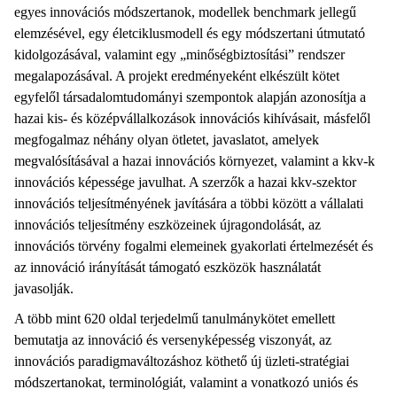
egyes innovációs módszertanok, modellek benchmark jellegű
elemzésével, egy életciklusmodell és egy módszertani útmutató
kidolgozásával, valamint egy „minőségbiztosítási” rendszer
megalapozásával. A projekt eredményeként elkészült kötet
egyfelől társadalomtudományi szempontok alapján azonosítja a
hazai kis- és középvállalkozások innovációs kihívásait, másfelől
megfogalmaz néhány olyan ötletet, javaslatot, amelyek
megvalósításával a hazai innovációs környezet, valamint a kkv-k
innovációs képessége javulhat. A szerzők a hazai kkv-szektor
innovációs teljesítményének javítására a többi között a vállalati
innovációs teljesítmény eszközeinek újragondolását, az
innovációs törvény fogalmi elemeinek gyakorlati értelmezését és
az innováció irányítását támogató eszközök használatát
javasolják.
A több mint 620 oldal terjedelmű tanulmánykötet emellett
bemutatja az innováció és versenyképesség viszonyát, az
innovációs paradigmaváltozáshoz köthető új üzleti-stratégiai
módszertanokat, terminológiát, valamint a vonatkozó uniós és