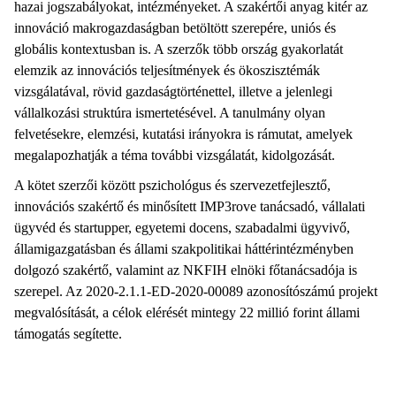
hazai jogszabályokat, intézményeket. A szakértői anyag kitér az
innováció makrogazdaságban betöltött szerepére, uniós és
globális kontextusban is. A szerzők több ország gyakorlatát
elemzik az innovációs teljesítmények és ökoszisztémák
vizsgálatával, rövid gazdaságtörténettel, illetve a jelenlegi
vállalkozási struktúra ismertetésével. A tanulmány olyan
felvetésekre, elemzési, kutatási irányokra is rámutat, amelyek
megalapozhatják a téma további vizsgálatát, kidolgozását.
A kötet szerzői között pszichológus és szervezetfejlesztő,
innovációs szakértő és minősített IMP3rove tanácsadó, vállalati
ügyvéd és startupper, egyetemi docens, szabadalmi ügyvivő,
államigazgatásban és állami szakpolitikai háttérintézményben
dolgozó szakértő, valamint az NKFIH elnöki főtanácsadója is
szerepel. Az 2020-2.1.1-ED-2020-00089 azonosítószámú projekt
megvalósítását, a célok elérését mintegy 22 millió forint állami
támogatás segítette.