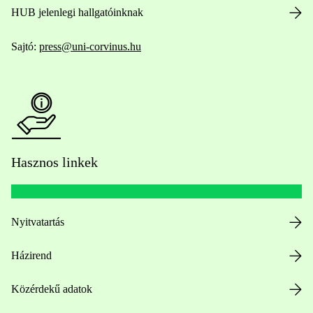
HUB jelenlegi hallgatóinknak
Sajtó:
press@uni-corvinus.hu
Hasznos linkek
Nyitvatartás
Házirend
Közérdekű adatok