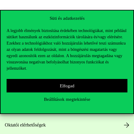
Süti és adatkezelés
A legjobb élmények biztosítása érdekében technológiákat, mint például
sütiket használunk az eszközinformációk tárolására és/vagy elérésére.
Ezekhez a technológiákhoz való hozzájárulás lehetővé teszi számunkra
az olyan adatok feldolgozását, mint a böngészési magatartás vagy
egyedi azonosítók ezen az oldalon. A hozzájárulás megtagadása vagy
visszavonása negatívan befolyásolhat bizonyos funkciókat és
jellemzőket.
Elérhetőségek
Elfogad
Telefonszám:
+36 1 482 5000
Beállítások megtekintése
Kérdésed van a felvételivel kapcsolatban?
Oktatói elérhetőségek