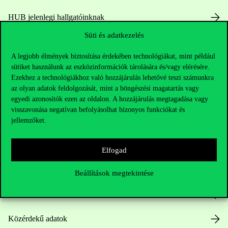
HUB jelenlegi hallgatóinknak
Süti és adatkezelés
Sajtó:
press@uni-corvinus.hu
A legjobb élmények biztosítása érdekében technológiákat, mint például
sütiket használunk az eszközinformációk tárolására és/vagy elérésére.
Ezekhez a technológiákhoz való hozzájárulás lehetővé teszi számunkra
az olyan adatok feldolgozását, mint a böngészési magatartás vagy
egyedi azonosítók ezen az oldalon. A hozzájárulás megtagadása vagy
visszavonása negatívan befolyásolhat bizonyos funkciókat és
jellemzőket.
Hasznos linkek
Elfogad
Nyitvatartás
Beállítások megtekintése
Házirend
Közérdekű adatok