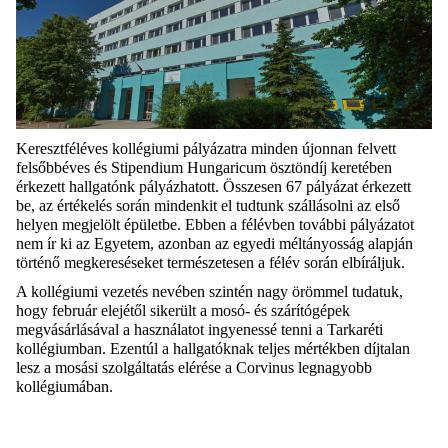
Keresztféléves kollégiumi pályázatra minden újonnan felvett
felsőbbéves és Stipendium Hungaricum ösztöndíj keretében
érkezett hallgatónk pályázhatott. Összesen 67 pályázat érkezett
be, az értékelés során mindenkit el tudtunk szállásolni az első
helyen megjelölt épületbe. Ebben a félévben további pályázatot
nem ír ki az Egyetem, azonban az egyedi méltányosság alapján
történő megkereséseket természetesen a félév során elbíráljuk.
A kollégiumi vezetés nevében szintén nagy örömmel tudatuk,
hogy február elejétől sikerült a mosó- és szárítógépek
megvásárlásával a használatot ingyenessé tenni a Tarkaréti
kollégiumban. Ezentúl a hallgatóknak teljes mértékben díjtalan
lesz a mosási szolgáltatás elérése a Corvinus legnagyobb
kollégiumában.