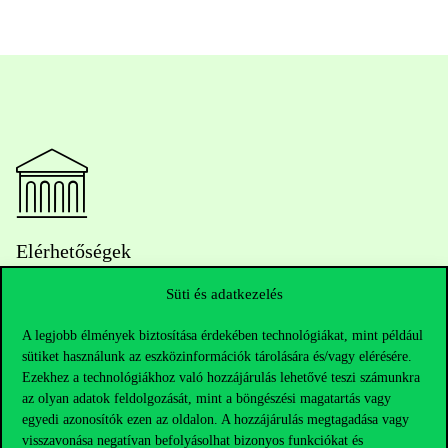
Elérhetőségek
Süti és adatkezelés
A legjobb élmények biztosítása érdekében technológiákat, mint például
Telefonszám:
+36 1 482 5000
sütiket használunk az eszközinformációk tárolására és/vagy elérésére.
Ezekhez a technológiákhoz való hozzájárulás lehetővé teszi számunkra
Kérdésed van a felvételivel kapcsolatban?
az olyan adatok feldolgozását, mint a böngészési magatartás vagy
egyedi azonosítók ezen az oldalon. A hozzájárulás megtagadása vagy
Oktatói elérhetőségek
visszavonása negatívan befolyásolhat bizonyos funkciókat és