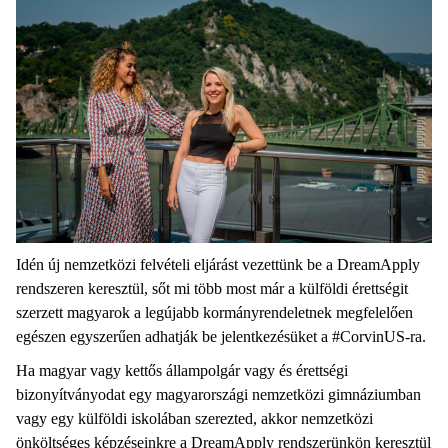
Idén új nemzetközi felvételi eljárást vezettünk be a DreamApply
rendszeren keresztül, sőt mi több most már a külföldi érettségit
szerzett magyarok a legújabb kormányrendeletnek megfelelően
egészen egyszerűen adhatják be jelentkezésüket a #CorvinUS-ra.
Ha magyar vagy kettős állampolgár vagy és érettségi
bizonyítványodat egy magyarországi nemzetközi gimnáziumban
vagy egy külföldi iskolában szerezted, akkor nemzetközi
önköltséges képzéseinkre a DreamApply rendszerünkön keresztül