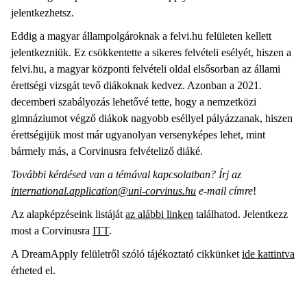
jelentkezhetsz.
Eddig a magyar állampolgároknak a felvi.hu felületen kellett
jelentkezniük. Ez csökkentette a sikeres felvételi esélyét, hiszen a
felvi.hu, a magyar központi felvételi oldal elsősorban az állami
érettségi vizsgát tevő diákoknak kedvez. Azonban a 2021.
decemberi szabályozás lehetővé tette, hogy a nemzetközi
gimnáziumot végző diákok nagyobb eséllyel pályázzanak, hiszen
érettségijük most már ugyanolyan versenyképes lehet, mint
bármely más, a Corvinusra felvételiző diáké.
További kérdésed van a témával kapcsolatban? Írj az
international.application@uni-corvinus.hu
e-mail címre
!
Az alapképzéseink listáját
az alábbi linken
találhatod. Jelentkezz
most a Corvinusra
ITT
.
A DreamApply felületről szóló tájékoztató cikkünket
ide kattintva
érheted el.