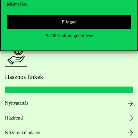
jellemzőket.
HUB jelenlegi hallgatóinknak
Elfogad
Sajtó:
press@uni-corvinus.hu
Beállítások megtekintése
Hasznos linkek
Nyitvatartás
Házirend
Közérdekű adatok