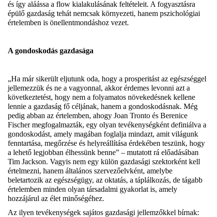
és így aláássa a flow kialakulásának feltételeit. A fogyasztásra
épülő gazdaság tehát nemcsak környezeti, hanem pszichológiai
értelemben is önellentmondáshoz vezet.
A gondoskodás gazdasága
„Ha már sikerült eljutunk oda, hogy a prosperitást az egészséggel
jellemezzük és ne a vagyonnal, akkor érdemes levonni azt a
következtetést, hogy nem a folyamatos növekedésnek kellene
lennie a gazdaság fő céljának, hanem a gondoskodásnak. Még
pedig abban az értelemben, ahogy Joan Tronto és Berenice
Fischer megfogalmazták, egy olyan tevékenységként definiálva a
gondoskodást, amely magában foglalja mindazt, amit világunk
fenntartása, megőrzése és helyreállítása érdekében teszünk, hogy
a lehető legjobban élhessünk benne” – mutatott rá előadásában
Tim Jackson. Vagyis nem egy külön gazdasági szektorként kell
értelmezni, hanem általános szervezőelvként, amelybe
beletartozik az egészségügy, az oktatás, a táplálkozás, de tágabb
értelemben minden olyan társadalmi gyakorlat is, amely
hozzájárul az élet minőségéhez.
Az ilyen tevékenységek sajátos gazdasági jellemzőkkel bírnak: