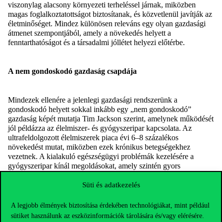
viszonylag alacsony környezeti terheléssel járnak, miközben
magas foglalkoztatottságot biztosítanak, és közvetlenül javítják az
életminőséget. Mindez különösen releváns egy olyan gazdasági
átmenet szempontjából, amely a növekedés helyett a
fenntarthatóságot és a társadalmi jóllétet helyezi előtérbe.
A nem gondoskodó gazdaság csapdája
Mindezek ellenére a jelenlegi gazdasági rendszerünk a
gondoskodó helyett sokkal inkább egy „nem gondoskodó”
gazdaság képét mutatja Tim Jackson szerint, amelynek működését
jól példázza az élelmiszer- és gyógyszeripar kapcsolata. Az
ultrafeldolgozott élelmiszerek piaca évi 6–8 százalékos
növekedést mutat, miközben ezek krónikus betegségekhez
vezetnek. A kialakuló egészségügyi problémák kezelésére a
gyógyszeripar kínál megoldásokat, amely szintén gyors
növekedést produkál.
Süti és adatkezelés
Ez a rendszer rövid távon gazdasági növekedést generál, hosszú
távon azonban hatalmas költségekkel jár. Tim Jackson az
A legjobb élmények biztosítása érdekében technológiákat, mint például
Egyesült Királyság példáján keresztül mutatta ezt be előadásában.
sütiket használunk az eszközinformációk tárolására és/vagy elérésére.
Az egészségtelen táplálkozásból adódó rejtett költségek, amelyek