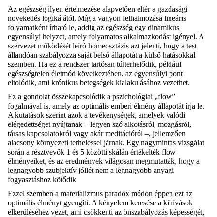
Az egészség ilyen értelmezése alapvetően eltér a gazdasági
növekedés logikájától. Míg a vagyon felhalmozása lineáris
folyamatként írható le, addig az egészség egy dinamikus
egyensúlyi helyzet, amely folyamatos alkalmazkodást igényel. A
szervezet működését leíró homeosztázis azt jelenti, hogy a test
állandóan szabályozza saját belső állapotát a külső hatásokkal
szemben. Ha ez a rendszer tartósan túlterhelődik, például
egészségtelen életmód következtében, az egyensúlyi pont
eltolódik, ami krónikus betegségek kialakulásához vezethet.
Ez a gondolat összekapcsolódik a pszichológiai „flow”
fogalmával is, amely az optimális emberi élmény állapotát írja le.
A kutatások szerint azok a tevékenységek, amelyek valódi
elégedettséget nyújtanak – legyen szó alkotásról, mozgásról,
társas kapcsolatokról vagy akár meditációról –, jellemzően
alacsony környezeti terheléssel járnak. Egy nagymintás vizsgálat
során a résztvevők 1 és 5 közötti skálán értékelték flow
élményeiket, és az eredmények világosan megmutatták, hogy a
legnagyobb szubjektív jóllét nem a legnagyobb anyagi
fogyasztáshoz kötődik.
Ezzel szemben a materializmus paradox módon éppen ezt az
optimális élményt gyengíti. A kényelem keresése a kihívások
elkerüléséhez vezet, ami csökkenti az önszabályozás képességét,