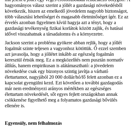
hagyományos válasz szerint a jóllét a gazdasági növekedésből
következik, hiszen az emelkedő jövedelem nagyobb biztonságot,
több választási lehetőséget és magasabb életminőséget ígér. Ez az
érvelés azonban figyelmen kívül hagyja azt a tényt, hogy a
gazdasági tevékenység fizikai korlátok között zajlik, és hatásai
idővel visszahatnak a társadalomra és a környezetre.
Jackson szerint a probléma gyökere abban rejlik, hogy a jóllét
fogalmát szinte teljesen a vagyonhoz kötöttük. Ő ezzel szemben
azt javasolja, hogy a jóllétet inkább az egészség fogalmán
keresztül értsük meg. Ez a megközelítés nem pusztán normatív
állítás, hanem empirikusan is alátámasztható: a jövedelem
növekedése csak egy bizonyos szintig javítja a várható
élettartamot, nagyjából 20 000 dollár/hó/fő felett azonban ez a
kapcsolat gyengülni kezd. Ezt követően a további gazdagodás
már nem eredményezi arányos mértékben az egészséges
élettartam növekedését, sőt egyes fejlett országokban annak
csökkenése figyelhető meg a folyamatos gazdasági bővülés
ellenére is.
Egyensúly, nem felhalmozás