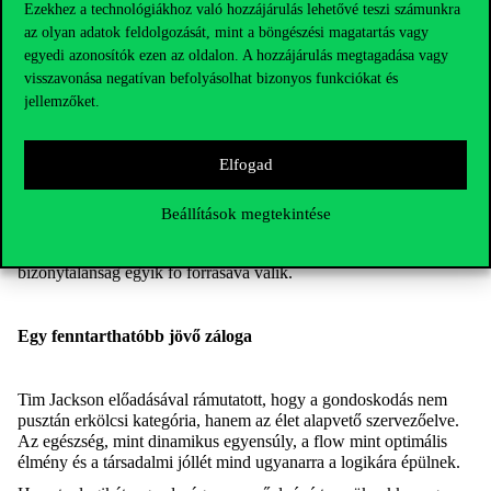
Ezekhez a technológiákhoz való hozzájárulás lehetővé teszi számunkra
egészségügyi beavatkozások formájában jelentkeznek, több mint
két és félszeresét teszik ki az élelmiszerre fordított összegnek, míg
az olyan adatok feldolgozását, mint a böngészési magatartás vagy
ahhoz, hogy egészséges legyen a táplálkozás, a jelenlegi
egyedi azonosítók ezen az oldalon. A hozzájárulás megtagadása vagy
ráfordítás alig több mint másfélszeresére lenne szükség.
visszavonása negatívan befolyásolhat bizonyos funkciókat és
Ugyanakkor az egészségtelen táplálkozás következményeiből
jellemzőket.
adódó egészségügyi költségeket így el lehetne kerülni.
A folyamatos gazdasági expanzió egy véges erőforrásokkal
Elfogad
rendelkező bolygón elkerülhetetlenül konfliktusokhoz vezet. Az
erőforrásokért folytatott verseny fokozódása egy olyan végpont
felé mutat, ahol a gazdasági logika és a társadalmi stabilitás már
Beállítások megtekintése
nem összeegyeztethető. Tim Jackson szerint ebben a
kontextusban a növekedés nem a biztonság, hanem éppen a
bizonytalanság egyik fő forrásává válik.
Egy fenntarthatóbb jövő záloga
Tim Jackson előadásával rámutatott, hogy a gondoskodás nem
pusztán erkölcsi kategória, hanem az élet alapvető szervezőelve.
Az egészség, mint dinamikus egyensúly, a flow mint optimális
élmény és a társadalmi jóllét mind ugyanarra a logikára épülnek.