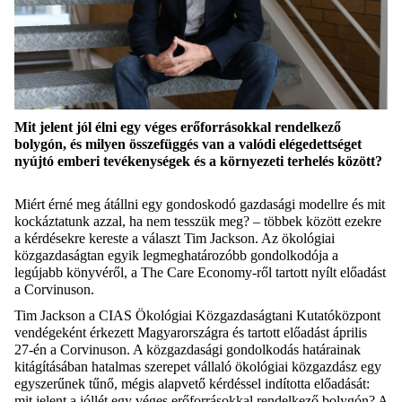
Mit jelent jól élni egy véges erőforrásokkal rendelkező
bolygón, és milyen összefüggés van a valódi elégedettséget
nyújtó emberi tevékenységek és a környezeti terhelés között?
Miért érné meg átállni egy gondoskodó gazdasági modellre és mit
kockáztatunk azzal, ha nem tesszük meg? – többek között ezekre
a kérdésekre kereste a választ Tim Jackson. Az ökológiai
közgazdaságtan egyik legmeghatározóbb gondolkodója a
legújabb könyvéről, a The Care Economy-ről tartott nyílt előadást
a Corvinuson.
Tim Jackson a CIAS Ökológiai Közgazdaságtani Kutatóközpont
vendégeként érkezett Magyarországra és tartott előadást április
27-én a Corvinuson. A közgazdasági gondolkodás határainak
kitágításában hatalmas szerepet vállaló ökológiai közgazdász egy
egyszerűnek tűnő, mégis alapvető kérdéssel indította előadását:
mit jelent a jóllét egy véges erőforrásokkal rendelkező bolygón? A