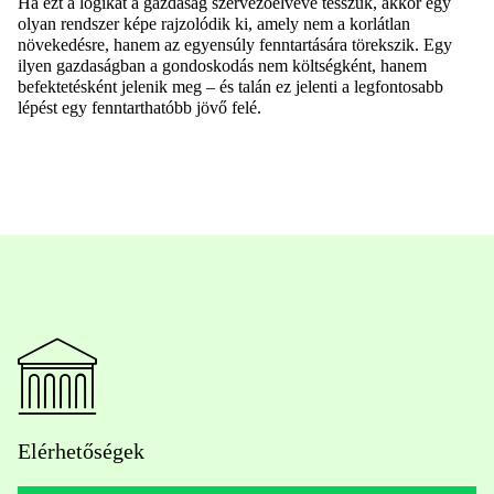
Ha ezt a logikát a gazdaság szervezőelvévé tesszük, akkor egy
olyan rendszer képe rajzolódik ki, amely nem a korlátlan
növekedésre, hanem az egyensúly fenntartására törekszik. Egy
ilyen gazdaságban a gondoskodás nem költségként, hanem
befektetésként jelenik meg – és talán ez jelenti a legfontosabb
lépést egy fenntarthatóbb jövő felé.
Elérhetőségek