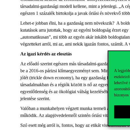
társadalmi-gazdasági modell kellene, mint a jelenlegi. „A 
egészen 1 százalék birtokolja a javak óriási és növekvő több
Lehet-e jobban élni, ha a gazdaság nem növekszik? A boldo
kutatások arra jutottak, hogy az egyéni boldogság érzet e
„automatikusan”, mi több az egyén akár inkább boldogtalan
végzetteket arról, mi az, ami nekik igazán fontos, számít. A 
Az igazi kérdés az elosztás
Az előadó szerint egészen más társadalmi-gazdasági modell
be a 2016-os párizsi klímaegyezményt sem. Mint mondta, sajn
A legjobb
eszközinf
jólét (trickle down economy), ha egy gazdaság felpörög. Vere
lehetővé 
társadalmakban és a régiók között is nő az egyenlőtlenség. „
azonosító
egyenlőtlenség és az ökológiai válság kezeléséhez szüksége
bizonyos 
jelentése szerint.
Valóban a munkahelyen végzett munka termeli a legnagyobb é
működik. Az alapjövedelemről szintén óriási viták folynak 
Szó esett még arról is, fontos, hogy az etikát visszahozzu