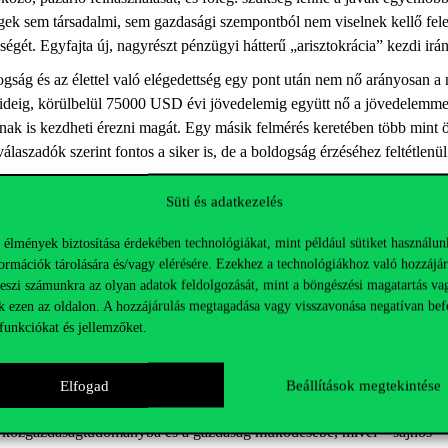
cégek sem társadalmi, sem gazdasági szempontból nem viselnek kellő fe
ségét. Egyfajta új, nagyrészt pénzügyi hátterű „arisztokrácia” kezdi irán
gság és az élettel való elégedettség egy pont után nem nő arányosan 
gy ideig, körülbelül 75000 USD évi jövedelemig együtt nő a jövedelemm
nak is kezdheti érezni magát. Egy másik felmérés keretében több mint 
válaszadók szerint fontos a siker is, de a boldogság érzéséhez feltétlenü
Süti és adatkezelés
 kellene. A mindennapokban az emberiség ma úgy él, mintha nem egy, h
os ma már nem globális felmelegedésről, hanem globális felforrásról kell
 élmények biztosítása érdekében technológiákat, mint például sütiket használun
ormációk tárolására és/vagy elérésére. Ezekhez a technológiákhoz való hozzájár
ss emlékeztetett, az adatok azt mutatják, hogy a gazdasági növekedés ál
teszi számunkra az olyan adatok feldolgozását, mint a böngészési magatartás va
Jelenleg nem a jólét megtermelése, hanem az elosztása kérdés” – idézte A
k ezen az oldalon. A hozzájárulás megtagadása vagy visszavonása negatívan bef
s lépésekre szerencsés esetben 2030-ig talán lehet időnk az ENSZ mell
funkciókat és jellemzőket.
rtéket? – tette fel a kérdést Veress. Több kísérlet eredménye azt mut
Elfogad
Beállítások megtekintése
szerte a világon. Sokan az „aki nem dolgozik, ne is egyék” elv alapján
k a közgazdaságtudományba és a gazdaság működésébe, mivel – sajnos –