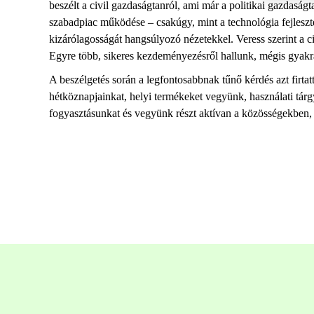
beszélt a civil gazdaságtanról, ami már a politikai gazdasá
szabadpiac működése – csakúgy, mint a technológia fejleszt
kizárólagosságát hangsúlyozó nézetekkel. Veress szerint a ci
Egyre több, sikeres kezdeményezésről hallunk, mégis gyakra
A beszélgetés során a legfontosabbnak tűnő kérdés azt firta
hétköznapjainkat, helyi termékeket vegyünk, használati tárg
fogyasztásunkat és vegyünk részt aktívan a közösségekben,