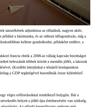
rek tanszékének adjunktusa az előadását, nagyon aktív,
e például a házimunka, és az otthoni idősgondozás, míg a
ondoskodóbban kellene gondolkodni, példaként említve, a
akkori francia elnök a 2008-as válság kapcsán bizottságot
lett beleszámít többek között a mentális jóllét, a lakosok
elésével. (Korábbi interjúnkat e témáról honlapunkon
árólag a GDP segítségével hasonlítsák össze különböző
n egy véges erőforrásokkal rendelkező bolygón. Bár a
növekedés helyett a jóllét újra értelmezésére van szükség.
b elosztására. Az előadó hangsúlyozta: egészen más