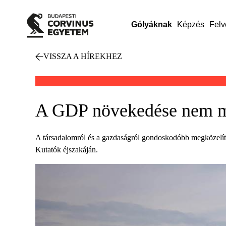
Gólyáknak
Képzés
Felv
VISSZA A HÍREKHEZ
A GDP növekedése nem mi
A társadalomról és a gazdaságról gondoskodóbb megközelítés
Kutatók éjszakáján.