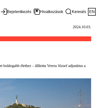
Bejelentkezés
Hivatkozások
Keresés
EN
2024.10.03.
boldogabb élethez – állította Veress József adjunktus a