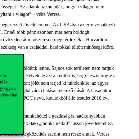
lelősséget. Az adatok az mutatják, hogy a világon nem
yítani a világot” – vélte Veress.
a megszerzett jövedelemmel. Az USA-ban az erre vonatkozó
el. Ennél több pénz azonban már nem boldogít
öt évtizeden át rendszeresen megkérdezték a Harvardon
l szükség van a családdal, barátokkal töltött minőségi időre.
anem 1,6 Földünk lenne. Sajnos sok területen nem tartjuk
 beszélni. Felvetette azt a kérdést is, hogy leszivárog-e a
k az
ulás
tal létrehozott jólét nem terjed ki mindenkire, az egyes
gy egyedi
rthur a digitalizáció hatásait elemző írását. A társadalmi
olyásolhat
ett működő IPCC nevű, kutatókból álló testület 2018 évi
atja, 4 napos munkahéttel a gazdaság is hatékonyabban
 ellenzik, hogy valaki „munka nélkül” jusson jövedelemhez.
 a főáramú megközelítés szerint nem része annak. Veress