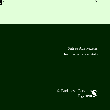
X
Süti és Adatkezelés
Beállítások
Tájékoztató
© Budapesti Corvinus
Egyetem