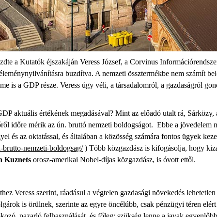
dte a Kutatók éjszakáján Veress József, a Corvinus Információrendsze
véleménynyilvánításra buzdítva. A nemzeti össztermékbe nem számít bel
elme is a GDP része. Veress úgy véli, a társadalomról, a gazdaságról g
.
GDP aktuális értékének megadásával? Mint az előadó utalt rá, Sárközy, 
ről időre mérik az ún. bruttó nemzeti boldogságot. Ebbe a jövedelem mel
gyel és az oktatással, és általában a közösség számára fontos ügyek kez
a-brutto-nemzeti-boldogsag/
) Több közgazdász is kifogásolja, hogy kiz
n Kuznets
orosz-amerikai Nobel-díjas közgazdász, is óvott ettől.
hez Veress szerint, ráadásul a végtelen gazdasági növekedés lehetetle
árok is örülnek, szerinte az egyre öncélúbb, csak pénzügyi téren elért 
ozó, pazarló felhasználását, és főleg: szükség lenne a javak egyenlőb