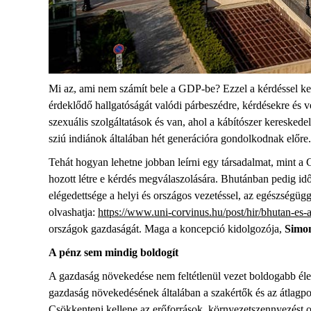
Mi az, ami nem számít bele a GDP-be? Ezzel a kérdéssel kez
érdeklődő hallgatóságát valódi párbeszédre, kérdésekre és 
szexuális szolgáltatások és van, ahol a kábítószer keresked
sziú indiánok általában hét generációra gondolkodnak előre
Tehát hogyan lehetne jobban leírni egy társadalmat, mint a 
hozott létre e kérdés megválaszolására. Bhutánban pedig idő
elégedettsége a helyi és országos vezetéssel, az egészségüg
olvashatja:
https://www.uni-corvinus.hu/post/hir/bhutan-es-
országok gazdaságát. Maga a koncepció kidolgozója,
Simo
A pénz sem mindig boldogít
A gazdaság növekedése nem feltétlenül vezet boldogabb élet
gazdaság növekedésének általában a szakértők és az átlagpolg
Csökkenteni kellene az erőforrások környezetszennyezést ok