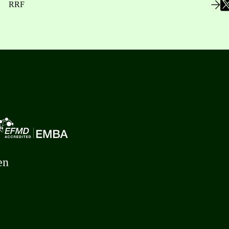
RRF
en