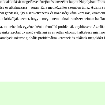
gtan kialakulását megelőzve létrejött és tanszéket kapott Nápolyban. Fo
ése és alkalmazása – során. Ez a megközelítés szemben áll az
Adam Smi
vil gazdaság, így a szövetkezetek és közösségi vállalkozások, valamenny
n kritizálják ezeket, hogy – még – nem tudnak rendszer szinten hatékon
tta, mit tehetünk egyénenként a fennálló problémák enyhítésére. Az előa
yainkat próbáljuk megjavíttatani és egyetlen elromlott alkatrész miatt n
 amelyek sokszor globális problémákra keresnek és találnak megoldást 