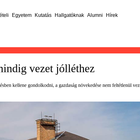
ételi
Egyetem
Kutatás
Hallgatóknak
Alumni
Hírek
ndig vezet jólléthez
ben kellene gondolkodni, a gazdaság növekedése nem feltétlenül vezet 