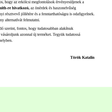
ntos, hogy az erkölcsi megfontolások érvényesüljenek a
th-re hivatkozó,
az önérdek és haszonelvűség
i résztvevő jóllétére és a fenntarthatóságra is odafigyelnek.
y alternatívát felmutatni.
dó szerint, fontos, hogy tudatosabban alakítsuk
e vásároljunk azonnal új terméket. Tegyük tudatossá
helyben.
Török Katalin