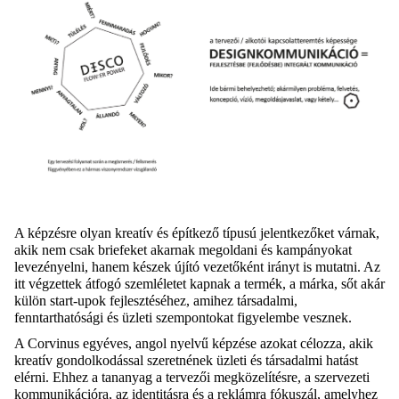
A képzésre olyan kreatív és építkező típusú jelentkezőket várnak,
akik nem csak briefeket akarnak megoldani és kampányokat
levezényelni, hanem készek újító vezetőként irányt is mutatni. Az
itt végzettek átfogó szemléletet kapnak a termék, a márka, sőt akár
külön start-upok fejlesztéséhez, amihez társadalmi,
fenntarthatósági és üzleti szempontokat figyelembe vesznek.
A Corvinus egyéves, angol nyelvű képzése azokat célozza, akik
kreatív gondolkodással szeretnének üzleti és társadalmi hatást
elérni. Ehhez a tananyag a tervezői megközelítésre, a szervezeti
kommunikációra, az identitásra és a reklámra fókuszál, amelyhez