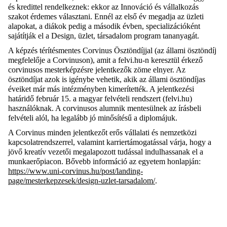
és kredittel rendelkeznek: ekkor az Innováció és vállalkozás
szakot érdemes választani. Ennél az első év megadja az üzleti
alapokat, a diákok pedig a második évben, specializációként
sajátítják el a Design, üzlet, társadalom program tananyagát.
A képzés térítésmentes Corvinus Ösztöndíjjal (az állami ösztöndíj
megfelelője a Corvinuson), amit a felvi.hu-n keresztül érkező
corvinusos mesterképzésre jelentkezők zöme elnyer. Az
ösztöndíjat azok is igénybe vehetik, akik az állami ösztöndíjas
éveiket már más intézményben kimerítették. A jelentkezési
határidő február 15. a magyar felvételi rendszert (felvi.hu)
használóknak. A corvinusos alumnik mentesülnek az írásbeli
felvételi alól, ha legalább jó minősítésű a diplomájuk.
A Corvinus minden jelentkezőt erős vállalati és nemzetközi
kapcsolatrendszerrel, valamint karriertámogatással várja, hogy a
jövő kreatív vezetői megalapozott tudással indulhassanak el a
munkaerőpiacon. Bővebb információ az egyetem honlapján:
https://www.uni-corvinus.hu/post/landing-
page/mesterkepzesek/design-uzlet-tarsadalom/
.