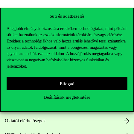
Süti és adatkezelés
A legjobb élmények biztosítása érdekében technológiákat, mint például
sütiket használunk az eszközinformációk tárolására és/vagy elérésére.
Ezekhez a technológiákhoz való hozzájárulás lehetővé teszi számunkra
az olyan adatok feldolgozását, mint a böngészési magatartás vagy
egyedi azonosítók ezen az oldalon. A hozzájárulás megtagadása vagy
visszavonása negatívan befolyásolhat bizonyos funkciókat és
Elérhetőségek
jellemzőket.
Elfogad
Telefonszám:
+36 1 482 5000
Beállítások megtekintése
Kérdésed van a felvételivel kapcsolatban?
Oktatói elérhetőségek