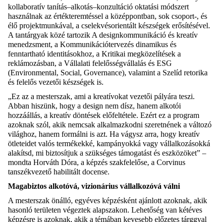
kollaboratív tanítás–alkotás–konzultáció oktatási módszert
használnak az értékteremtéssel a középpontban, sok csoport-, és
élő projektmunkával, a cselekvésorientált készségek erősítésével.
A tantárgyak közé tartozik A designkommunikáció és kreatív
menedzsment, a Kommunikációtervezés dinamikus és
fenntartható identitásokhoz, a Kritikai megközelítések a
reklámozásban, a Vállalati felelősségvállalás és ESG
(Environmental, Social, Governance), valamint a Szelíd retorika
és felelős vezetői készségek is.
„Ez az a mesterszak, ami a kreatívokat vezetői pályára teszi.
Abban hiszünk, hogy a design nem dísz, hanem alkotói
hozzáállás, a kreatív döntések előfeltétele. Ezért ez a program
azoknak szól, akik nemcsak alkalmazkodni szeretnének a változó
világhoz, hanem formálni is azt. Ha vágysz arra, hogy kreatív
ötleteidet valós termékekké, kampányokká vagy vállalkozásokká
alakítsd, mi biztosítjuk a szükséges támogatást és eszközöket” –
mondta Horváth Dóra, a képzés szakfelelőse, a Corvinus
tanszékvezető habilitált docense.
Magabiztos alkotóvá, vizionárius vállalkozóvá válni
A mesterszak önálló, egyéves képzésként ajánlott azoknak, akik
hasonló területen végeztek alapszakon. Lehetőség van kétéves
képzésre is azoknak, akik a témában kevesebb előzetes tárggyal