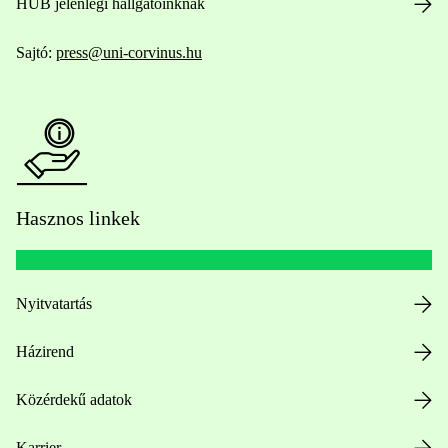
HUB jelenlegi hallgatóinknak
Sajtó:
press@uni-corvinus.hu
Hasznos linkek
Nyitvatartás
Házirend
Közérdekű adatok
Karrier