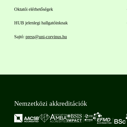
Oktatói elérhetőségek
HUB jelenlegi hallgatóinknak
Sajtó:
press@uni-corvinus.hu
Nemzetközi akkreditációk