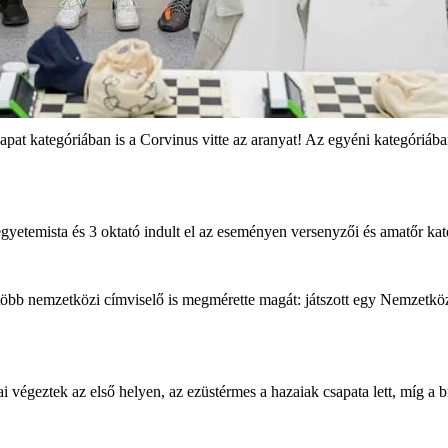
at kategóriában is a Corvinus vitte az aranyat! Az egyéni kategóriában 
egyetemista és 3 oktató indult el az eseményen versenyzői és amatőr ka
 több nemzetközi címviselő is megmérette magát: játszott egy Nemzetk
i végeztek az első helyen, az ezüstérmes a hazaiak csapata lett, míg 