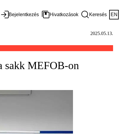
Bejelentkezés
Hivatkozások
Keresés
EN
2025.05.13.
en a sakk MEFOB-on