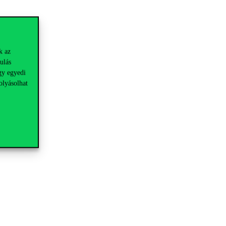
k az
ulás
gy egyedi
olyásolhat