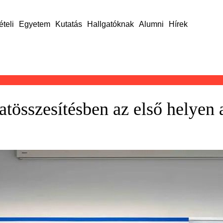
ételi
Egyetem
Kutatás
Hallgatóknak
Alumni
Hírek
patösszesítésben az első hely