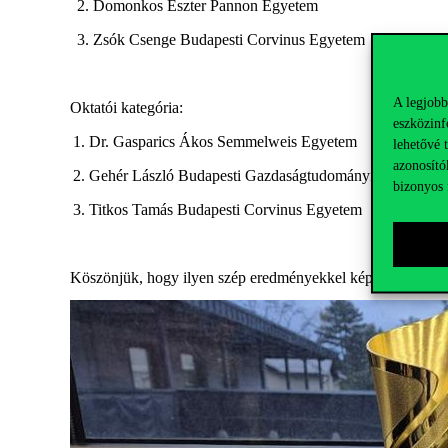
2. Domonkos Eszter Pannon Egyetem
3. Zsók Csenge Budapesti Corvinus Egyetem
A legjobb
Oktatói kategória:
eszközinf
1. Dr. Gasparics Ákos Semmelweis Egyetem
lehetővé 
azonosító
2. Gehér László Budapesti Gazdaságtudományi Egyetem
bizonyos 
3. Titkos Tamás Budapesti Corvinus Egyetem
K
öszönjük, hogy ilyen szép eredményekkel képviseltétek a