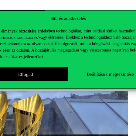
Süti és adatkezelés
 élmények biztosítása érdekében technológiákat, mint például sütiket használun
ormációk tárolására és/vagy elérésére. Ezekhez a technológiákhoz való hozzájár
teszi számunkra az olyan adatok feldolgozását, mint a böngészési magatartás va
k ezen az oldalon. A hozzájárulás megtagadása vagy visszavonása negatívan bef
funkciókat és jellemzőket.
Elfogad
Beállítások megtekintése
z egyetemet!