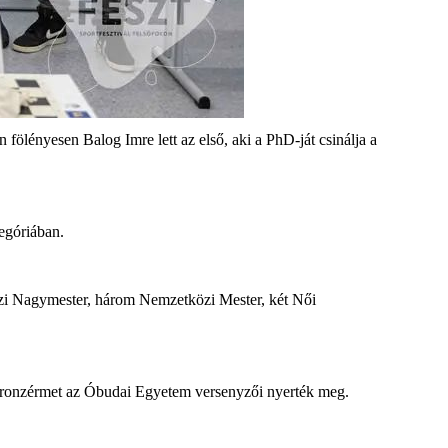
fölényesen Balog Imre lett az első, aki a PhD-ját csinálja a
tegóriában.
özi Nagymester, három Nemzetközi Mester, két Női
a bronzérmet az Óbudai Egyetem versenyzői nyerték meg.