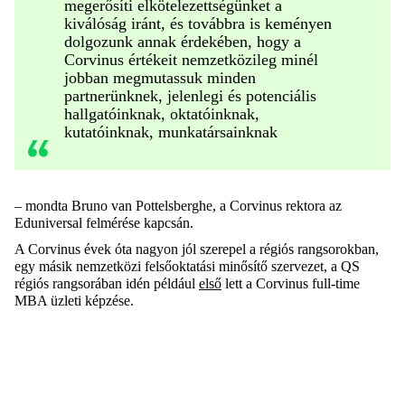
megerősíti elkötelezettségünket a
kiválóság iránt, és továbbra is keményen
dolgozunk annak érdekében, hogy a
Corvinus értékeit nemzetközileg minél
jobban megmutassuk minden
partnerünknek, jelenlegi és potenciális
hallgatóinknak, oktatóinknak,
kutatóinknak, munkatársainknak
– mondta Bruno van Pottelsberghe, a Corvinus rektora az
Eduniversal felmérése kapcsán.
A Corvinus évek óta nagyon jól szerepel a régiós rangsorokban,
egy másik nemzetközi felsőoktatási minősítő szervezet, a QS
régiós rangsorában idén például
első
lett a Corvinus full-time
MBA üzleti képzése.