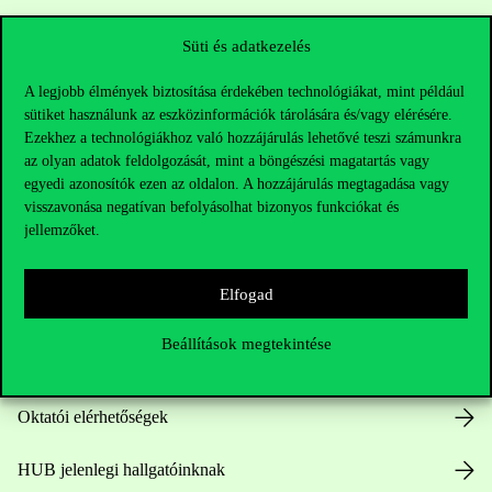
Süti és adatkezelés
A legjobb élmények biztosítása érdekében technológiákat, mint például
sütiket használunk az eszközinformációk tárolására és/vagy elérésére.
Ezekhez a technológiákhoz való hozzájárulás lehetővé teszi számunkra
az olyan adatok feldolgozását, mint a böngészési magatartás vagy
egyedi azonosítók ezen az oldalon. A hozzájárulás megtagadása vagy
visszavonása negatívan befolyásolhat bizonyos funkciókat és
Elérhetőségek
jellemzőket.
Elfogad
Telefonszám:
+36 1 482 5000
Beállítások megtekintése
Kérdésed van a felvételivel kapcsolatban?
Oktatói elérhetőségek
HUB jelenlegi hallgatóinknak