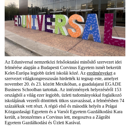
Az Eduniversal nemzetközi felsőoktatási minősítő szervezet idei
felmérése alapján a Budapesti Corvinus Egyetem ismét bekerült
Kelet-Európa legjobb üzleti iskolái közé. Az
eredményeket
a
szervezet világkongresszusán hirdették ki tegnap este, amelyet
november 20. és 23. között Mexikóban, a g
uadalajarai EGADE
Business Schoolban tartottak.
Az intézmények helyezéséről 153
országból a világ ezer legjobb, üzleti tudományokkal foglalkozó
iskolájának vezetői döntöttek titkos szavazással, a felmérésben 74
százalékuk vett részt. A régió első és második helyén a Prágai
Közgazdasági Egyetem és a Varsói Egyetem Gazdálkodási Kara
került, a bronzérmes a Corvinus lett, megosztva a Zágrábi
Egyetem Gazdálkodási és Üzleti Karával.