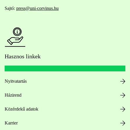
Sajtó:
press@uni-corvinus.hu
Hasznos linkek
Nyitvatartás
Házirend
Közérdekű adatok
Karrier